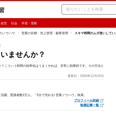
習
・経営
社会
学習・受験
のノウハウ
営業の目標・売上管理・顧客管理
スキマ時間のムダ使いしてい
理
ていませんか？
か？こういう時間の効率化はうまくやれば、非常に効果的です。その方法と
更新日：2004年12月25日
活躍。受講者数3万人。「5分で売れる! 営業ノウハウ」執筆。
プロフィール詳細
執筆記事一覧