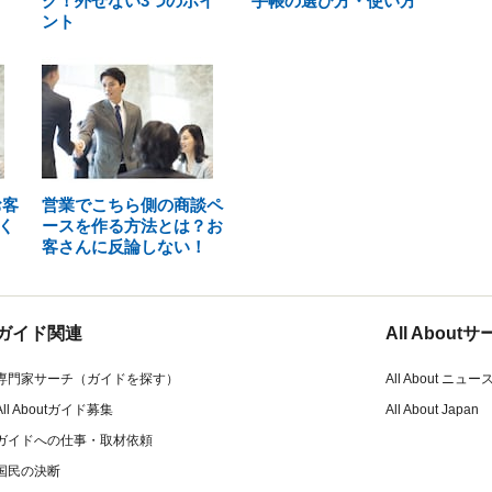
ク！外せない3つのポイ
手帳の選び方・使い方
ント
お客
営業でこちら側の商談ペ
く
ースを作る方法とは？お
客さんに反論しない！
ガイド関連
All Abou
専門家サーチ（ガイドを探す）
All About ニュー
All Aboutガイド募集
All About Japan
ガイドへの仕事・取材依頼
国民の決断