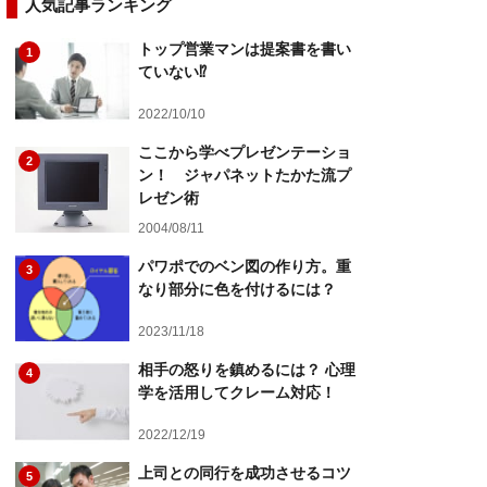
人気記事ランキング
トップ営業マンは提案書を書い
1
ていない⁉︎
2022/10/10
ここから学べプレゼンテーショ
2
ン！ ジャパネットたかた流プ
レゼン術
2004/08/11
パワポでのベン図の作り方。重
3
なり部分に色を付けるには？
2023/11/18
相手の怒りを鎮めるには？ 心理
4
学を活用してクレーム対応！
2022/12/19
上司との同行を成功させるコツ
5