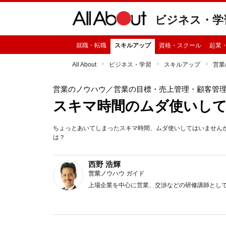
ビジネス・学
就職・転職
スキルアップ
資格・スクール
起業
All About
ビジネス・学習
スキルアップ
営業
営業のノウハウ
／営業の目標・売上管理・顧客管
スキマ時間のムダ使いし
ちょっとあいてしまったスキマ時間、ムダ使いしてはいません
は？
西野 浩輝
営業ノウハウ ガイド
上場企業を中心に営業、交渉などの研修講師として