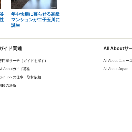
谷
年中快適に暮らせる高級
性
マンションが二子玉川に
誕生
ガイド関連
All Abou
専門家サーチ（ガイドを探す）
All About ニュー
All Aboutガイド募集
All About Japan
ガイドへの仕事・取材依頼
国民の決断