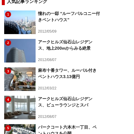
人気記事ランキング
憧れの一邸 “ルーフバルコニー付
1
きペントハウス”
2012/05/09
アークヒルズ仙石山レジデン
2
ス、地上200mからみる絶景
2012/08/07
麻布十番タワー、ルーバル付き
3
ペントハウス3.13億円
2012/03/22
アークヒルズ仙石山レジデン
4
ス、ビューラウンジとスパ
2012/08/07
パークコート六本木一丁目、ペ
5
ントハウスを公開