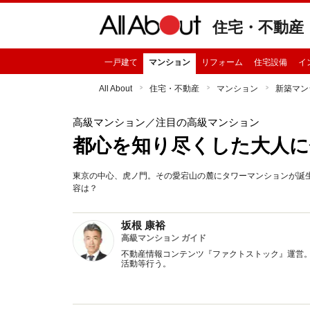
住宅・不動産
一戸建て
マンション
リフォーム
住宅設備
イ
All About
住宅・不動産
マンション
新築マン
高級マンション
／注目の高級マンション
都心を知り尽くした大人に
東京の中心、虎ノ門。その愛宕山の麓にタワーマンションが誕
容は？
坂根 康裕
高級マンション ガイド
不動産情報コンテンツ『ファクトストック』運営。
活動等行う。