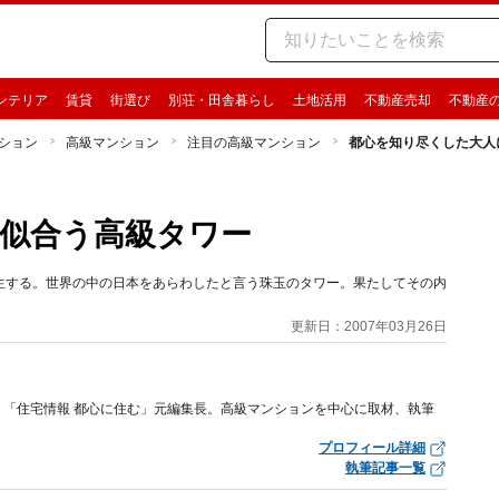
ンテリア
賃貸
街選び
別荘・田舎暮らし
土地活用
不動産売却
不動産
ション
高級マンション
注目の高級マンション
都心を知り尽くした大人
似合う高級タワー
生する。世界の中の日本をあらわしたと言う珠玉のタワー。果たしてその内
更新日：2007年03月26日
「住宅情報 都心に住む」元編集長。高級マンションを中心に取材、執筆
プロフィール詳細
執筆記事一覧