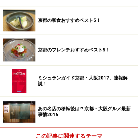
この日は富美菊（富山）からスタート。グラスで供されま
す。
京都の和食おすすめベスト5！
藤原さんの料理は京料理を知り尽した上で、大胆なアレ
ンジを施した「うまいもん」一品料理。もちろん、コー
ス（昼5,250円、夜10,500円～）もありますが、その日に
京都のフレンチおすすめベスト5！
食べたいもんだけを、その日に飲みたい旨い酒と共に味
わって帰れる店なのです。
ミシュランガイド京都・大阪2017、速報解
祇園の有名和食店は「おまかせコース」のみの店が多
説！
く、単品であれこれと注文できる店が少ないですから、
この店に訪問されるのであれば、単品注文で自分の好き
な料理やボリューム等をカウンター越しに相談しつつ、
あの名店の移転後は!? 京都・大阪グルメ最新
ちょっと我が侭で粋な客を演じてみるのも面白いでしょ
事情2016
う。また、お酒にこだわる客の気持ちを充分理解されて
いて、酒の持ち込みも許可するという粋な計らいもされ
この記事に関連するテーマ