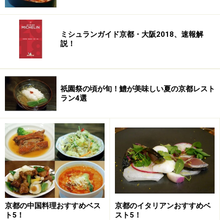
ミシュランガイド京都・大阪2018、速報解
説！
祇園祭の頃が旬！鱧が美味しい夏の京都レスト
ラン4選
単品注文が可能
京都の中国料理おすすめベス
京都のイタリアンおすすめベ
ト5！
スト5！