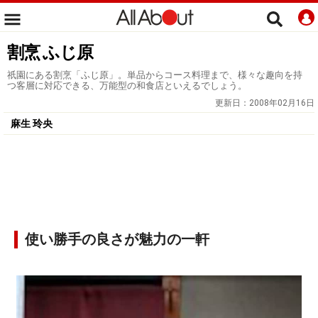
割烹 ふじ原
祇園にある割烹「ふじ原」。単品からコース料理まで、様々な趣向を持
つ客層に対応できる、万能型の和食店といえるでしょう。
更新日：
2008年02月16日
麻生 玲央
使い勝手の良さが魅力の一軒