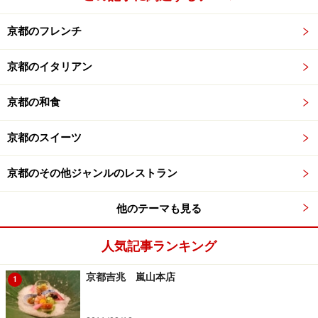
ています。
京都のフレンチ
では、コースと単品料理の中から代表的な料理を中心
に、いくつかの料理を合わせて御紹介。
京都のイタリアン
京都の和食
・「蟹とイクラの蒸し鮨 蛤の殻に入れて」「お造り」
京都のスイーツ
蒸し鮨
お造り
京都のその他ジャンルのレストラン
これら二品はコース料理からの御料理。蛤の殻に入った
蒸し鮨は、あったかホクホクで、口に入れた途端に、ハ
他のテーマも見る
ラリと崩れるほど絶妙の柔らかさ。これは必食でしょ
う。
人気記事ランキング
そしてお造りは、鮮度と質ともに抜群のものが供されま
京都吉兆 嵐山本店
1
す。この日は「鮪」と「ツバス」のお造りで、氷の上に
盛られた刺身に、菊花を散らしてあるなど、見た目も美