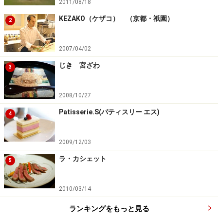
2011/08/18
麗。
KEZAKO（ケザコ） （京都・祇園）
2
・「丸鍋」「鴨饅頭」
2007/04/02
じき 宮ざわ
3
丸鍋
鴨饅頭
こちらは単品料理の「丸鍋」。グツグツと煮えたぎる鍋
2008/10/27
には、あっさりとしたスッポンのエキスが凝縮してお
Patisserie.S(パティスリー エス)
り、食べ進める毎に身体が温まります。寒い季節には特
4
に恋しくなる丸鍋ですが、コラーゲンもたっぷりですの
で、通年で女性にも人気の一品。
2009/12/03
ラ・カシェット
5
もう一品（写真左）は「鴨饅頭」。写真はコースからの
一品ですが、もちろん単品注文できます。「鴨饅頭」は
2010/03/14
「たん熊」系の店では是非とも食べておきたい定番料理
で、こちらも身体が優しく温まる冬には欠かせない逸
ランキングをもっと見る