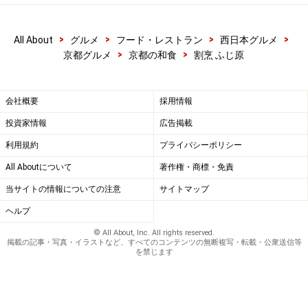
品。鴨の旨味と繊細な出汁、それに異なった食感の妙が
絡み合い、癖になる味わいです。
>
>
>
>
All About
グルメ
フード・レストラン
西日本グルメ
>
>
京都グルメ
京都の和食
割烹 ふじ原
・水菓子
会社概要
採用情報
水菓子
投資家情報
広告掲載
デザートは定番のジュレもの。この日は苺とラ・フラン
利用規約
プライバシーポリシー
スに、梅酒とコアントローのジュレをかけた一品で、和
All Aboutについて
著作権・商標・免責
と洋を掛け合わせた、この店らしいデザートです。
当サイトの情報についての注意
サイトマップ
ヘルプ
様々な客層を満足させる懐の深さ
© All About, Inc. All rights reserved.
掲載の記事・写真・イラストなど、すべてのコンテンツの無断複写・転載・公衆送信等
を禁じます
この日の焼き物は「鰆のソテー」。和食ですがバターも使
われます。年季の入った京焼きの器もセンスがいいです