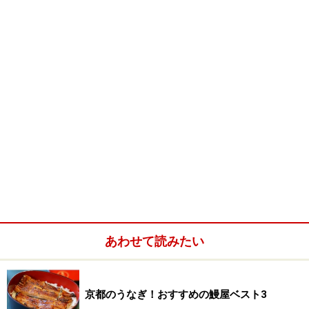
ここ「
割烹 ふじ原
」も知らなければ、こじんまりした玄
関の奥に拡がる、うまいもんワールドに出会う機会を逃
してしまうことになるでしょう。
カウンター以外にも個室も有り。
店内は、玄関を入って右手に落ち着ける小上がりが２
つ。左手にはご主人の立たれるカウンター、と大きく分
あわせて読みたい
けて二種類の座席が用意されています。こういった、そ
の日のＴＰＯに合わせて、プライベートや接待等で使い
わけできる勝手の良さも、祇園ならではの魅力といえま
京都のうなぎ！おすすめの鰻屋ベスト3
す。