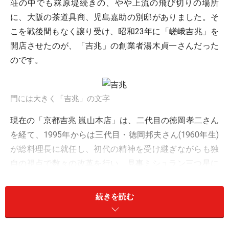
荘の中でも罧原堤続きの、やや上流の飛び切りの場所
に、大阪の茶道具商、児島嘉助の別邸がありました。そ
こを戦後間もなく譲り受け、昭和23年に「嵯峨吉兆」を
開店させたのが、「吉兆」の創業者湯木貞一さんだった
のです。
門には大きく「吉兆」の文字
現在の「京都吉兆 嵐山本店」は、二代目の徳岡孝二さん
を経て、1995年からは三代目・徳岡邦夫さん(1960年生)
が総料理長に就任し、初代の精神を受け継ぎながらも独
自の視点で数々の改革を行い、見事ミシュラン三つ星に
輝いておられるのは広く知られているところですね。
続きを読む
嵐山吉兆の外観