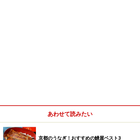
渡月橋から大堰川に沿って暫く歩くと、ひと目でここだ
とわかる、重厚で侘びた風情の木の門構えが現れます。
門柱にさりげなく掛かっているのは、華美を排した「吉
兆」の表札のみ。お出迎えの男衆の方に案内されて門を
くぐり、玉砂利を踏んで、蝉の合唱を聴きつつ左手の母
屋へと進みます。緑に包まれた数寄屋造の母屋の玄関を
上がり、左手に進むと、そこには二方が庭に面して畳敷
きの広縁を持つ広々とした夏座敷が、いかにも涼しげな
設えで待っていてくれるのです。
夏は涼しげに模様替え
障子や襖はすべて取り払われ、目に風を呼ぶ御簾（み
あわせて読みたい
す）や葭簀（よしず）戸に入れ替えられています。見上
げると欄間までもが葭簀で涼しさが目にひとしお。
京都のうなぎ！おすすめの鰻屋ベスト3