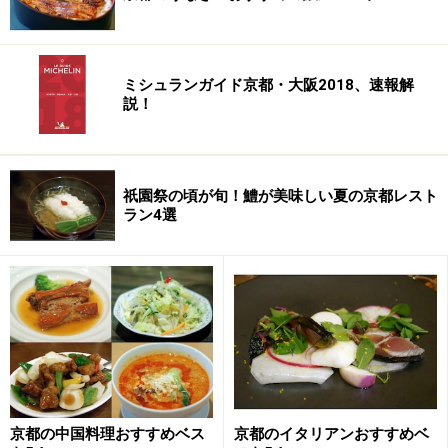
竹内栖鳳の鮎のお軸が目を惹きます
ミシュランガイド京都・大阪2018、速報解
そして、床の間には竹内栖鳳の鮎のお軸。これぞ京都の
説！
夏室礼というお出迎えに汗もすっと引っ込みます。
まずは吉兆オリジナルの日本酒「吉兆貞翁」でスタート
祇園祭の頃が旬！鱧が美味しい夏の京都レスト
ラン4選
まずは、たおやかな着物姿で登場されたお女将さんから
バカラの盃でご挨拶の一献を戴き、お食事の始まり。冷
酒は貞一翁に因んで名づけられた「吉兆貞翁」。古い縁
金千筋バカラの徳利が、これまた涼しげな銀製のクーラ
ーに入っての登場です。
次ページからは
盛夏のコース料理
を御紹介します
京都の中国料理おすすめベス
京都のイタリアンおすすめベ