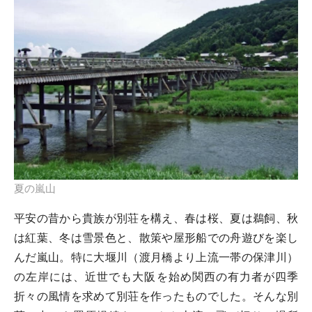
夏の嵐山
平安の昔から貴族が別荘を構え、春は桜、夏は鵜飼、秋
は紅葉、冬は雪景色と、散策や屋形船での舟遊びを楽し
んだ嵐山。特に大堰川（渡月橋より上流一帯の保津川）
の左岸には、近世でも大阪を始め関西の有力者が四季
折々の風情を求めて別荘を作ったものでした。そんな別