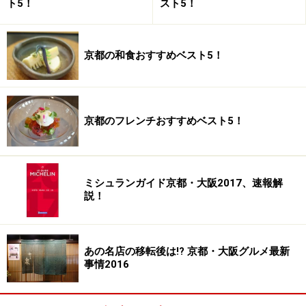
ト5！
スト5！
※記事内容は執筆時点のものです。最新の内容をご確認くださ
い。
※メニューや料金などのデータは、取材時または記事公開時点で
の内容です。
京都の和食おすすめベスト5！
次のページへ
1
/
5
京都のフレンチおすすめベスト5！
ミシュランガイド京都・大阪2017、速報解
説！
あの名店の移転後は!? 京都・大阪グルメ最新
事情2016