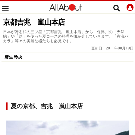
京都吉兆 嵐山本店
日本が誇る和の三ツ星「京都吉兆 嵐山本店」から、保津川の「天然
鮎」や「鱧」を使った夏コースの料理を御紹介していきます。「春海バ
カラ」等々の美麗な器たちも必見です。
更新日：
2011年08月18日
麻生 玲央
夏の京都、吉兆 嵐山本店