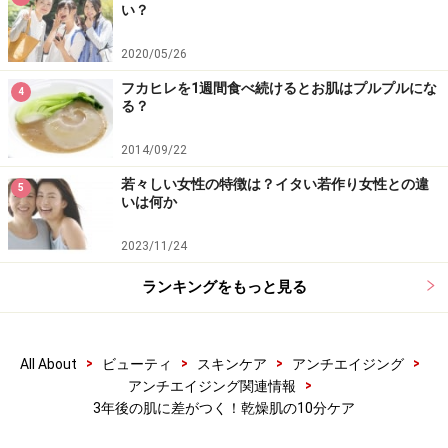
い？
2020/05/26
フカヒレを1週間食べ続けるとお肌はプルプルにな
4
る？
2014/09/22
若々しい女性の特徴は？イタい若作り女性との違
5
いは何か
2023/11/24
ランキングをもっと見る
>
>
>
>
All About
ビューティ
スキンケア
アンチエイジング
>
アンチエイジング関連情報
3年後の肌に差がつく！乾燥肌の10分ケア