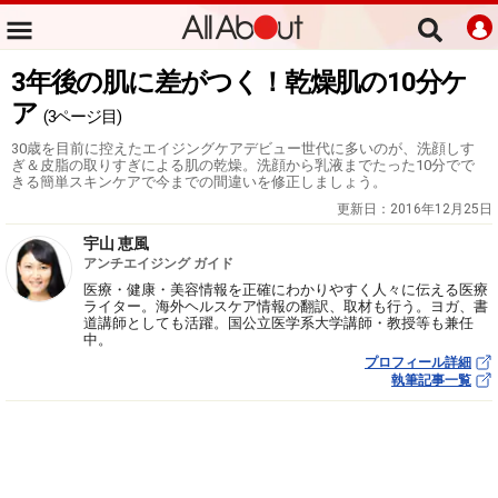
3年後の肌に差がつく！乾燥肌の10分ケ
ア
(3ページ目)
30歳を目前に控えたエイジングケアデビュー世代に多いのが、洗顔しす
ぎ＆皮脂の取りすぎによる肌の乾燥。洗顔から乳液までたった10分でで
きる簡単スキンケアで今までの間違いを修正しましょう。
更新日：
2016年12月25日
宇山 恵風
アンチエイジング ガイド
医療・健康・美容情報を正確にわかりやすく人々に伝える医療
ライター。海外ヘルスケア情報の翻訳、取材も行う。ヨガ、書
道講師としても活躍。国公立医学系大学講師・教授等も兼任
中。
プロフィール詳細
執筆記事一覧