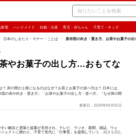
活家電
ハンドメイド
妊娠・出産
育児・赤ちゃん
子育て・キッズ
日本のしきたり・マナー・ことば
座布団の向き・置き方、お茶やお菓子の出
ば
茶やお菓子の出し方…おもてな
は？ 床の間が上座になるのはなぜ？お茶とお菓子の並べ方は？ 日本には、
布団の表や向き・置き方」「お茶やお菓子の出し方・並べ方」「なぜ床の間
更新日：2026年04月01日
やすい解説と洒落た提案が支持され、テレビ、ラジオ、新聞、雑誌、ウェ
ロジェクトに携わり、子育て世代に「行事育」を提唱している。著書、監修
...続きを読む