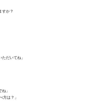
ますか？
」
いただいてね」
」
でね」
べ方は？
」