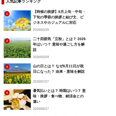
人気記事ランキング
【時候の挨拶】8月上旬・中旬・
1
下旬の季節の挨拶と結び文、ビ
ジネスやカジュアルに対応
2026/03/29
二十四節気「立秋」とは？ 2026
2
年はいつ？ 意味や過ごし方を解
説
2026/03/29
山の日とは？ なぜ8月11日が祝
3
日になった？ 由来・意味を解説
2026/07/27
暑気払いとは？ 時期はいつ？ 意
4
味・挨拶・食べ物、納涼会との
違い
2026/06/17