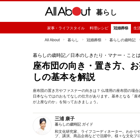
暮らし
家事・ライフスタイル
料理レシピ
冠婚葬祭
生
All About
暮らし
冠婚葬祭
暮らしの歳時記
暮らしの歳時記
／日本のしきたり・マナー・こと
座布団の向き・置き方、お
しの基本を解説
座布団の置き方やファスナーの向きは？ 仏壇用の座布団の場合
日本ならではのおもてなしの仕方があります。基本となる「座
が上座なのか」を知っておきましょう。
三浦 康子
暮らしの歳時記 ガイド
和文化研究家、ライフコーディネーター。わかり
ブ、講演、商品企画などで活躍中。様々な文化プ