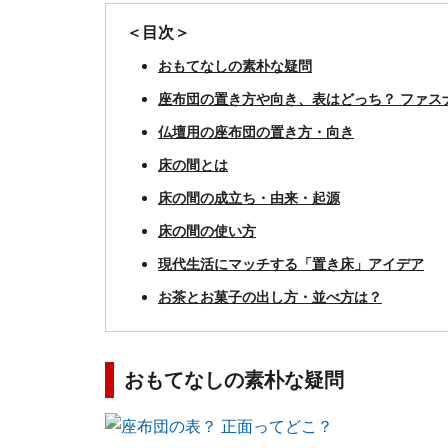
＜目次＞
おもてなしの素朴な疑問
座布団の置き方や向き、表はどっち？ ファス
仏壇用の座布団の置き方・向き
床の間とは
床の間の成立ち・由来・起源
床の間の使い方
現代生活にマッチする「置き床」アイデア
お茶とお菓子の出し方・並べ方は？
おもてなしの素朴な疑問