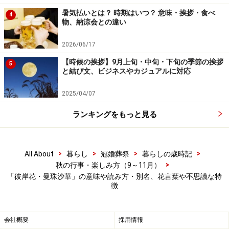
（じごくばな）」のようなちょっと怖い呼び名もついて
暑気払いとは？ 時期はいつ？ 意味・挨拶・食べ
4
います。
物、納涼会との違い
2026/06/17
【時候の挨拶】9月上旬・中旬・下旬の季節の挨拶
5
と結び文、ビジネスやカジュアルに対応
2025/04/07
ランキングをもっと見る
>
>
>
>
All About
暮らし
冠婚葬祭
暮らしの歳時記
>
秋の行事・楽しみ方（9～11月）
「彼岸花・曼珠沙華」の意味や読み方・別名、花言葉や不思議な特
徴
彼岸花の曼殊沙華以外の別名
「毒花」「痺れ花」：毒があることから
会社概要
採用情報