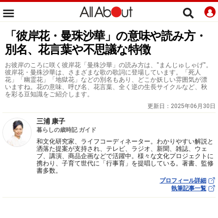
「彼岸花・曼珠沙華」の意味や読み方・
別名、花言葉や不思議な特徴
お彼岸のころに咲く彼岸花「曼殊沙華」の読み方は、"まんじゅしゃげ"。
彼岸花・曼殊沙華は、さまざまな歌の歌詞に登場しています。「死人
花」「幽霊花」「地獄花」などの別名もあり、どこか妖しい雰囲気が漂
いますね。花の意味、呼び名、花言葉、全く逆の生長サイクルなど、秋
を彩る豆知識をご紹介します。
更新日：
2025年06月30日
三浦 康子
暮らしの歳時記 ガイド
和文化研究家、ライフコーディネーター。わかりやすい解説と
洒落た提案が支持され、テレビ、ラジオ、新聞、雑誌、ウェ
ブ、講演、商品企画などで活躍中。様々な文化プロジェクトに
携わり、子育て世代に「行事育」を提唱している。著書、監修
書多数。
プロフィール詳細
執筆記事一覧