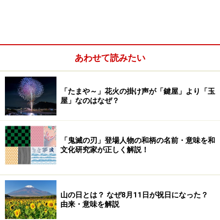
あわせて読みたい
彼岸花の別名「曼珠沙華」：サンスクリット語で「天界
に咲く花」
「たまや～」花火の掛け声が「鍵屋」より「玉
彼岸花の曼殊沙華以外の別名「死人花」「幽霊花」「地
屋」なのはなぜ？
獄花」：お彼岸頃に咲くから
彼岸花の曼殊沙華以外の別名「毒花」「痺れ花」：毒が
「鬼滅の刃」登場人物の和柄の名前・意味を和
あることから
文化研究家が正しく解説！
彼岸花の曼殊沙華以外の別名「天蓋花」「狐の松明」
「葉見ず花見ず」：花の姿から
彼岸花・曼殊沙華には葉がない
山の日とは？ なぜ8月11日が祝日になった？
由来・意味を解説
彼岸花・曼殊沙華の生長サイクルは、普通の植物と逆