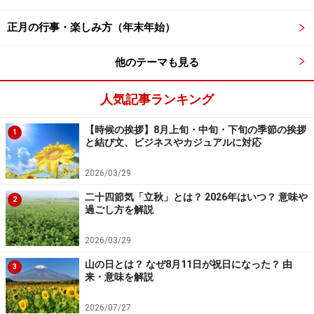
彼岸花の曼殊沙華以外の別名
正月の行事・楽しみ方（年末年始）
「死人花」「幽霊花」「地獄花」：お彼岸
頃に咲くから
他のテーマも見る
人気記事ランキング
【時候の挨拶】8月上旬・中旬・下旬の季節の挨拶
1
彼岸花の曼殊沙華以外の別名、「死人花」「幽霊花」は、お
と結び文、ビジネスやカジュアルに対応
彼岸の頃に咲くから
2026/03/29
開花期間が1週間ほどなのに、秋の彼岸と時を同じくす
二十四節気「立秋」とは？ 2026年はいつ？ 意味や
るかのように開花する彼岸花は、あの世とこの世が最も
2
過ごし方を解説
通じやすい時期に咲く花でもあります。
2026/03/29
お彼岸に咲き、土葬をモグラや野ネズミなどから守るた
山の日とは？ なぜ8月11日が祝日になった？ 由
3
来・意味を解説
め、墓地などによく植えられていることから、「死人花
（しびとばな）」「幽霊花（ゆうれいばな）」「地獄花
2026/07/27