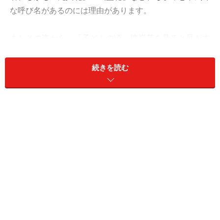
な呼び名があるのには理由があります。
またその姿から、「子どもの頃、彼岸花を見ると足がす
くむほど怖かった」「何だか不気味」という人もいれ
ば、「あの妖艶さが好き」「この花を見ると癒される」
続きを読む
という人もいます。いずれにしても、妖しい雰囲気が漂
う彼岸花。その秘密に迫ってみました。
＜目次＞
彼岸花・曼殊沙華とは？ 花言葉と基本データ