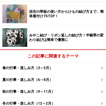
岸の頃に咲く花として親しまれています。通常とは逆の
サイクルで生長する不思議な花です。
浴衣の帯板の使い方からひもの結び方まで、簡
単着付け7STEP！
彼岸花の別名「曼珠沙華」：サンスクリッ
みやこ結び・リボン返しの結び方！半幅帯の変
ト語で「天界に咲く花」
わり結びは簡単で優雅に
この記事に関連するテーマ
曼珠沙華は、サンスクリット語で「天界に咲く花」
彼岸花の別名「曼珠沙華（まんじゅしゃげ）」は、サン
春の行事・楽しみ方（3～5月）
スクリット語で天界に咲く花という意味。おめでたい事
夏の行事・楽しみ方（6～8月）
が起こる兆しに赤い花が天から降ってくる、という仏教
の経典から来ています。サンスクリット語ではmanjusaka
秋の行事・楽しみ方（9～11月）
と書きます。
冬の行事・楽しみ方（12～2月）