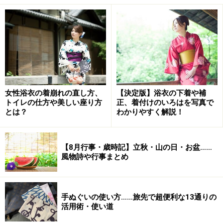
彼岸花・曼殊沙華とは？ 花言葉と基本デー
タ
女性浴衣の着崩れの直し方、
【決定版】浴衣の下着や補
トイレの仕方や美しい座り方
正、着付けのいろはを写真で
とは？
わかりやすく解説！
埼玉県日高市の「巾着田（きんちゃくだ）」は曼珠沙華の里
として有名。今年もお彼岸の頃に見頃を迎えます。詳しくは
ひだか
巾着田HP
をご覧ください。<写真：橋本かおる>
【8月行事・歳時記】立秋・山の日・お盆……
風物詩や行事まとめ
彼岸花の花言葉は、
「情熱」「悲しい思い出」「独立」
「再会」「あきらめ」
。
手ぬぐいの使い方……旅先で超便利な13通りの
ヒガンバナ科ヒガンバナ属の多年草で、田んぼの畦道な
活用術・使い道
どに群生し、9月中旬に赤い花をつけるため、秋のお彼