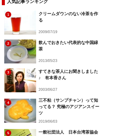
人気記事ランキング
クリームダウンのない冷茶を作
1
る
2009/07/19
飲んでおきたい代表的な中国緑
2
茶
2013/05/23
すてきな茶人にお聞きしました
3
♪ 有本香さん
2003/06/27
三不粘（サンプチャン）って知
4
ってる？ 究極のアジアンスイー
ツ
2019/06/03
一般社団法人 日本台湾茶協会
5