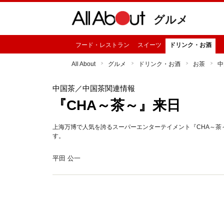
グルメ
フード・レストラン
スイーツ
ドリンク・お酒
All About
グルメ
ドリンク・お酒
お茶
中
中国茶
／中国茶関連情報
『CHA～茶～』来日
上海万博で人気を誇るスーパーエンターテイメント『CHA～
す。
平田 公一