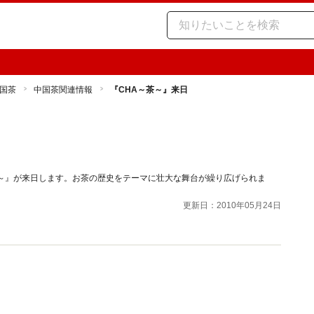
国茶
中国茶関連情報
『CHA～茶～』来日
茶～』が来日します。お茶の歴史をテーマに壮大な舞台が繰り広げられま
更新日：2010年05月24日