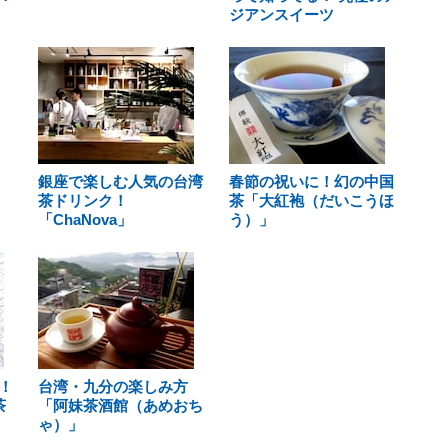
ジアンスイーツ
銀座で楽しむ人気の台湾
春節の祝いに！幻の中国
茶ドリンク！
茶「大紅袍（だいこうほ
「ChaNova」
う）」
！
台湾・九分の楽しみ方
茶
「阿妹茶酒館（あめおち
ゃ）」