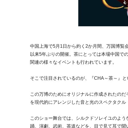
中国上海で5月1日から約く2か月間、万国博覧
以来5年ぶりの開催。茶にとっては本場中国で
関連の様々なイベントも行われています。
そこで注目されているのが、『CHA～茶～』
この万博のためにオリジナルに作成されたのだ
を現代的にアレンジした音と光のスペクタクル
このショー舞台では、シルクドソレイユのよう
踊、演劇、武術、茶道などを、目で見て耳で聞