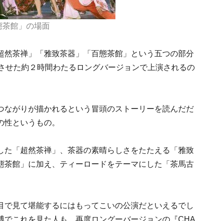
態茶館」の場面
超然茶禅」「雅致茶器」「百態茶館」という五つの部分
化させた約２時間わたるロングバージョンで上演されるの
つながりが描かれるという冒頭のストーリーを読んだだ
の性というもの。
した「超然茶禅」、茶器の素晴らしさをたたえる「雅致
態茶館」に加え、ティーロードをテーマにした「茶馬古
目で見て堪能するにはもってこいの公演だといえるでし
博でこれを見た人も、再度ロングーバージョンの『CHA