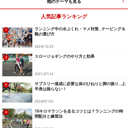
他のテーマも見る
人気記事ランキング
ランニング中の水ぶくれ・マメ対策…テーピング＆
1
靴の選び方
2024/12/25
スロージョギングのやり方と効果
2
2021/07/16
サブスリー達成に必要な体のひねりと脚の振り…上
3
半身は捻らない！
2024/01/02
10キロマラソンを走るコツとは？ランニングの時
4
間配分と練習法