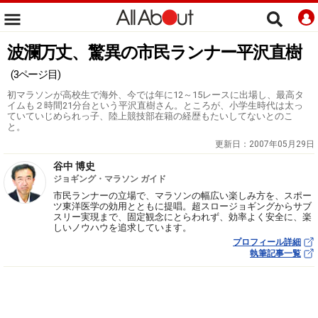
波瀾万丈、驚異の市民ランナー平沢直樹
(3ページ目)
初マラソンが高校生で海外、今では年に12～15レースに出場し、最高タ
イムも２時間21分台という平沢直樹さん。ところが、小学生時代は太っ
ていていじめられっ子、陸上競技部在籍の経歴もたいしてないとのこ
と。
更新日：
2007年05月29日
谷中 博史
ジョギング・マラソン ガイド
市民ランナーの立場で、マラソンの幅広い楽しみ方を、スポー
ツ東洋医学の効用とともに提唱。超スロージョギングからサブ
スリー実現まで、固定観念にとらわれず、効率よく安全に、楽
しいノウハウを追求しています。
プロフィール詳細
執筆記事一覧