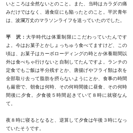
いところは全然ないとのこと。また、当時はカラダの痛
みだけではなく、過食症にも陥ったとのこと。平沢青年
は、波瀾万丈のマラソンライフを送っていたのでした。
平 沢：
大学時代は体重制限にこだわっていたんです
よ。今はお菓子とかしょっちゅう食べてますけど、この
頃は、お菓子はカーボローディングの時とか休養期間以
外は食べちゃ行けないと自制してたんですよ。ランチの
定食でもご飯は半分残すとか、唐揚げやフライ類は衣を
全部取り去って脂肪を摂らないようにとか、食事の時間
も厳密で、朝食は何時、その何時間後に昼食、その何時
間後に夕食。夕食後５時間起きていて８時に就寝なん
て。
夜８時に寝るとなると、逆算して夕食は午後３時になっ
ていたそうです。