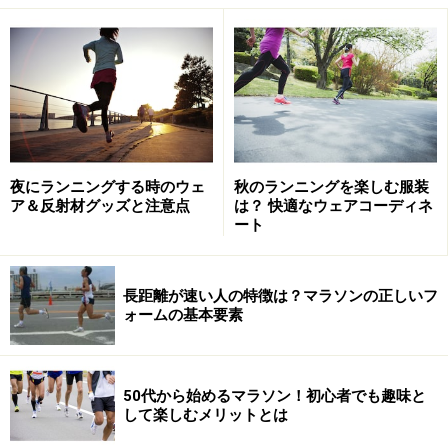
紐の先端は外側に向けておく
3）紐をクロスさせて輪を作り、山部分を通す
交差して重ねる
夜にランニングする時のウェ
秋のランニングを楽しむ服装
ア＆反射材グッズと注意点
は？ 快適なウェアコーディネ
4）引っ張って完成
ート
輪の中を上下から通す
長距離が速い人の特徴は？マラソンの正しいフ
ォームの基本要素
これで、ほどけにくい結び方の完成です。あとは踏んづ
けてしまわないように、紐の長さを調整しておきましょ
う。
50代から始めるマラソン！初心者でも趣味と
して楽しむメリットとは