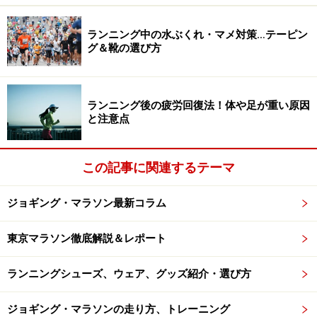
補助穴を使ってヒールフィット
ランニング中の水ぶくれ・マメ対策…テーピン
ランニングでは靴紐のほどけにくさはもちろん、シュー
グ＆靴の選び方
ズの
フィット感
も大切です。特に足首が緩いと、シュー
ズがカパカパ動いて走りにくいでしょう。怪我の原因に
ランニング後の疲労回復法！体や足が重い原因
もなるので、できるだけフィット性を高めておくことが
と注意点
大切です。そのために、
補助穴を浸かったヒールフィッ
ト
をおすすめします。
この記事に関連するテーマ
実は多くのシューズに補助穴があります
ジョギング・マラソン最新コラム
多くのシューズでは最も足首よりに2つ穴があり、片方
東京マラソン徹底解説＆レポート
しか使っていないという方がほとんどです。
ランニングシューズ、ウェア、グッズ紹介・選び方
1つ目の穴は下から、2つ目の穴に上から紐を通す
ジョギング・マラソンの走り方、トレーニング