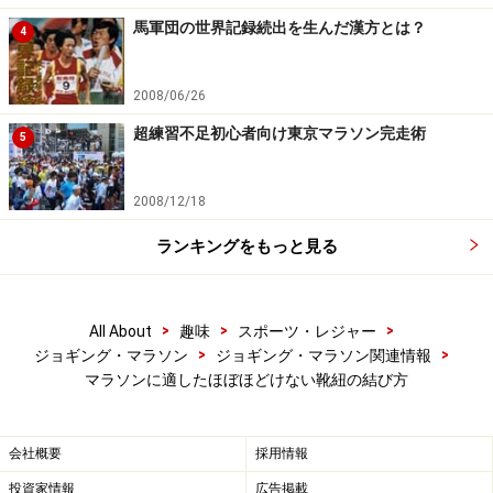
馬軍団の世界記録続出を生んだ漢方とは？
【関連記事】
4
マラソンは体づくりから！ 初心者でも出来るスピー
2008/06/26
ドトレーニング
超練習不足初心者向け東京マラソン完走術
足裏のマメや水ぶくれを防ぐテーピング・靴選び！
5
ランニング時に
2008/12/18
駅伝のたすきの結び方・渡し方・荷物整理など……駅
伝の楽しみ方！
ランキングをもっと見る
サブスリー達成のための筋トレ！マラソン脚筋力強
化トレーニング
>
>
>
All About
趣味
スポーツ・レジャー
マラソン・ランニングで心拍数を確認！心拍トレー
>
>
ジョギング・マラソン
ジョギング・マラソン関連情報
ニング実践法
マラソンに適したほぼほどけない靴紐の結び方
※記事内容は執筆時点のものです。最新の内容をご確認くださ
会社概要
採用情報
い。
投資家情報
広告掲載