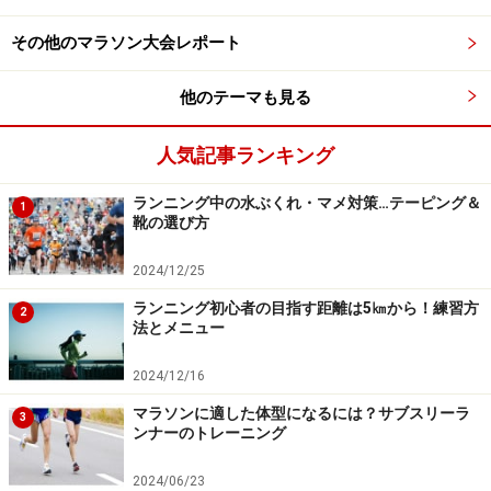
まずこの補助穴に外側から紐を通します。
その他のマラソン大会レポート
他のテーマも見る
フックして持ち上げるように締めあげましょう
人気記事ランキング
すると輪ができるので、この輪をフックするように靴紐
を通し、反対側へ引っ張れば完了。足首への締め付け
ランニング中の水ぶくれ・マメ対策…テーピング＆
1
が、これまでより強く感じられるはずです。
靴の選び方
2024/12/25
なお、靴紐が緩いとシューズの中で脚が動き、マメや靴
擦れの原因になります。しかし締めすぎると圧迫され、
ランニング初心者の目指す距離は5㎞から！練習方
2
法とメニュー
血の巡りが悪くなってしまうかもしれません。
おすすめなのは、
つま先側と足首側を少しキツめに締め
2024/12/16
て、真ん中部分は余裕をもたせる
結び方。しっかり固定
マラソンに適した体型になるには？サブスリーラ
3
されながら、圧迫で脚が痛くなることもありません。是
ンナーのトレーニング
非、試してみてください。
2024/06/23