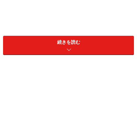
続きを読む
ほぼほどけないマラソン用の靴紐の結び方
『イアン・ノット』
恐らく多くのランナーが、
“蝶々結び”
で靴紐を結んでい
ることでしょう。こちらは
『イアン・ノット』
と呼ばれ
る結び方の一種で、見た目こそ似ていますがより強く紐
が結ばれます。走っていても、ほどけることは殆どない
でしょう。