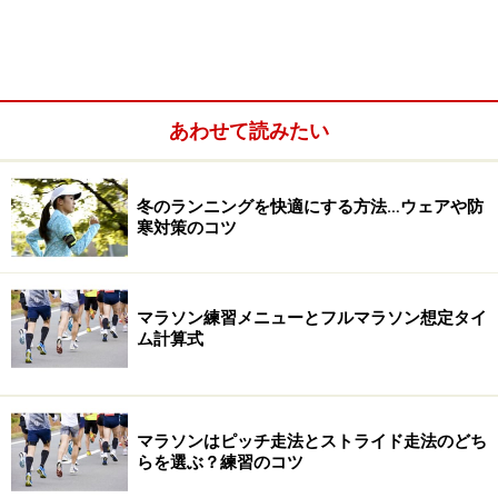
1）蝶々結びと同じように紐を1度結ぶ
まずは蝶々結びと同じ
あわせて読みたい
2）両方の紐を山折りに曲げて持つ
冬のランニングを快適にする方法…ウェアや防
寒対策のコツ
マラソン練習メニューとフルマラソン想定タイ
ム計算式
マラソンはピッチ走法とストライド走法のどち
らを選ぶ？練習のコツ