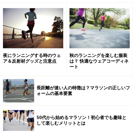
このうち“シックスパック”と呼ばれるのは腹直筋のこ
と。そして腹直筋は、すでに6つに割れた状態で存在し
ています。そのため、鍛えることによって腹筋が6つに
なるということではありません。
では、なぜ「腹筋を割る」「腹筋が割れる」というの
か。これは、あくまで視覚的な話に過ぎません。腹直筋
夜にランニングする時のウェ
秋のランニングを楽しむ服装
ア＆反射材グッズと注意点
は？ 快適なウェアコーディネ
は6つに割れているものの、皮膚との間に脂肪（皮下脂
ート
肪）があると隠れて見えなくなります。つまり筋肉の凹
凸が脂肪に覆い隠されて分からなくなり、割れて見えな
いわけです。
長距離が速い人の特徴は？マラソンの正しいフ
ォームの基本要素
しかし、トレーニング等によって脂肪を減らすことで、
少しずつ腹筋の凹凸が皮膚のうえから見えるようになっ
50代から始めるマラソン！初心者でも趣味と
てきます。そして結果的に、腹筋の6つの割れがくっき
して楽しむメリットとは
りする。これが、“シックスパック”と呼ばれる状態で