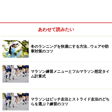
ランニングで腹筋を割る際の注意点
あわせて読みたい
冬のランニングを快適にする方法…ウェアや防
寒対策のコツ
腹筋が割れる仕組みとは
そもそも、「腹筋を割る」というのはどういうことなの
マラソン練習メニューとフルマラソン想定タイ
でしょうか。もしかしたら筋肉が鍛えられることで、少
ム計算式
しずつ腹部の筋肉が割れていくと思われている方がいる
かもしれません。
マラソンはピッチ走法とストライド走法のどち
しかし実のところ、誰もがすでに腹筋は割れています。
らを選ぶ？練習のコツ
腹筋は腹直筋や腹横筋、腹斜筋といった種類に分かれ、