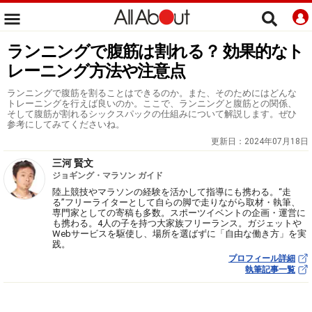
ランニングで腹筋は割れる？ 効果的なト
レーニング方法や注意点
ランニングで腹筋を割ることはできるのか。また、そのためにはどんな
トレーニングを行えば良いのか。ここで、ランニングと腹筋との関係、
そして腹筋が割れるシックスパックの仕組みについて解説します。ぜひ
参考にしてみてくださいね。
更新日：
2024年07月18日
三河 賢文
ジョギング・マラソン ガイド
陸上競技やマラソンの経験を活かして指導にも携わる。“走
る”フリーライターとして自らの脚で走りながら取材・執筆、
専門家としての寄稿も多数。スポーツイベントの企画・運営に
も携わる。4人の子を持つ大家族フリーランス。ガジェットや
Webサービスを駆使し、場所を選ばずに「自由な働き方」を実
践。
プロフィール詳細
執筆記事一覧