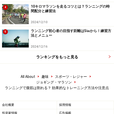
と腹筋は割れて見えてきます。しかし筋量が少なけれ
10キロマラソンを走るコツとは？ランニングの時
4
間配分と練習法
ば、かえって貧相に見えてしまうかもしれません。その
ため、厚く発達して割れた腹筋を求めるなら、筋力トレ
2024/12/10
ーニングも同時に行うようにしましょう。
ランニング初心者の目指す距離は5㎞から！練習方
5
法とメニュー
一つの目安に、体脂肪率が挙げられます。体脂肪率が
2024/12/16
15％を下回ってくると、少しずつ腹筋の割れが見え始め
るはずです。くっきりしたシックスパックは、体脂肪率
ランキングをもっと見る
10％程度がラインとなるでしょう。
>
>
>
All About
趣味
スポーツ・レジャー
ただし体脂肪率は、落とし過ぎると体温調節の機能が弱
>
ジョギング・マラソン
まったり、免疫力の低下を招いたりしかねません。特に
ランニングで腹筋は割れる？ 効果的なトレーニング方法や注意点
急激な体脂肪率の減少は、健康面の配慮から避けた方が
無難です。ご自身の体調をしっかり把握しつつ、ある程
会社概要
採用情報
度の時間をかけて少しずつ脂肪を減らしていくようにし
てください。
投資家情報
広告掲載