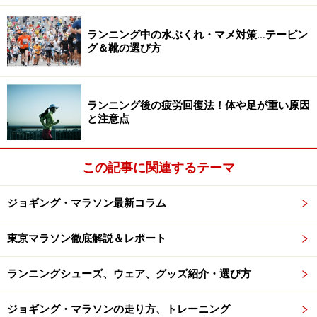
す。
ランニング中の水ぶくれ・マメ対策…テーピン
グ＆靴の選び方
ランニングだけで腹筋は割れるのか
ランニング後の疲労回復法！体や足が重い原因
と注意点
脂肪が減れば見た目にも腹筋の割れが浮き出てくる
ランニングを続けると脂肪燃焼が起こり、皮下脂肪は減
この記事に関連するテーマ
っていきます。すると、次第に腹部の凹凸が見えるよう
になってくるでしょう。ランニングによって脂肪が極限
ジョギング・マラソン最新コラム
まで落ちれば、そもそも割れていた腹直筋を隠すものは
東京マラソン徹底解説＆レポート
なくなり、腹部が割れて見えるようになるはずです。つ
まり結論として、ランニングで腹筋を割ることは可能と
ランニングシューズ、ウェア、グッズ紹介・選び方
言えるでしょう。なお、割れて見える程度は、脂肪量
（皮下脂肪の厚さ）によって変わってきます。
ジョギング・マラソンの走り方、トレーニング