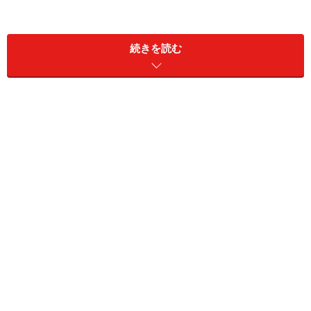
続きを読む
菊花かぶの甘酢漬け(2人分)
■
菊花かぶ
かぶ
小かぶ2個
水
400～600ｍｌ
塩
大さじ2
柚子
ゆずの皮少々
■
甘酢