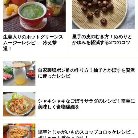
■
菊花かぶの甘酢漬けの作り方
かぶを菊花切りにする
1
かぶは茎元を切り落として皮をむきます。
里芋の皮のむき方！ぬめりと
生姜入りのホットグリーンス
かゆみを軽減する3つのコツ
ムージーレシピ……冷え撃
退！
茎元のあった面を下にし、上下に割り箸を置きます。割
り箸に当たるところで、刃が止まるよう、端から細かい
切り込みを入れます。かぶの向きを90度回転させ、同様
自家製塩ポン酢の作り方！柚子とかぼすを贅沢
に使ったレシピ
に端から切り込みを入れていきます。（
詳しい菊花かぶ
の手順
）
シャキシャキなごぼうサラダのレシピ！簡単に
美味しく食物繊維を
里芋とじゃがいものスコップコロッケレシピ…