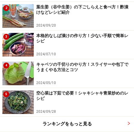
葉生姜（谷中生姜）の下ごしらえと食べ方！酢漬
2
けなどレシピ紹介
2024/09/20
かぶを甘酢に漬けこみます
4
本格的なしば漬けの作り方！少ない手順で簡単レ
3
シピ
【2】
のかぶの水気をしっかりと絞り、甘酢に漬けま
す。ときおり上下を逆にしながら、6時間ほど漬けま
2024/07/10
す。
キャベツの千切りのやり方！スライサーや包丁で
4
うまくやる方法とコツ
器にかぶとゆずの皮を飾り付けてできあがりです。
2024/05/10
空心菜は下茹で必要！シャキシャキ青菜炒めのレ
5
シピ
2024/09/28
ランキングをもっと見る