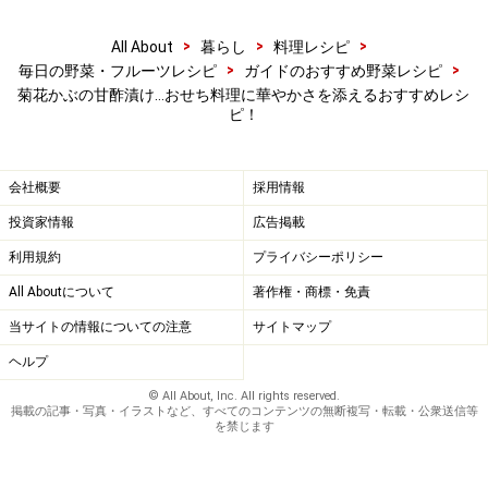
>
>
>
All About
暮らし
料理レシピ
>
>
毎日の野菜・フルーツレシピ
ガイドのおすすめ野菜レシピ
菊花かぶの甘酢漬け…おせち料理に華やかさを添えるおすすめレシ
ピ！
会社概要
採用情報
投資家情報
広告掲載
利用規約
プライバシーポリシー
All Aboutについて
著作権・商標・免責
当サイトの情報についての注意
サイトマップ
ヘルプ
ワンポイントアドバイス
© All About, Inc. All rights reserved.
掲載の記事・写真・イラストなど、すべてのコンテンツの無断複写・転載・公衆送信等
梅酢につければ、ほんのり赤い菊花かぶを作ることもで
を禁じます
きます。甘酢に漬けて盛り付けるときは、菊の花に見え
るよう形を整えて盛り付けましょう。