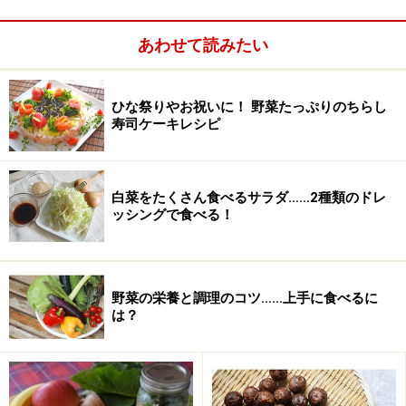
酢
100ｍｌ
あわせて読みたい
みりん
100ｍｌ
砂糖
大さじ4
ひな祭りやお祝いに！ 野菜たっぷりのちらし
寿司ケーキレシピ
白菜をたくさん食べるサラダ……2種類のドレ
ッシングで食べる！
野菜の栄養と調理のコツ……上手に食べるに
は？
菊花かぶの甘酢漬けの作り方・手順