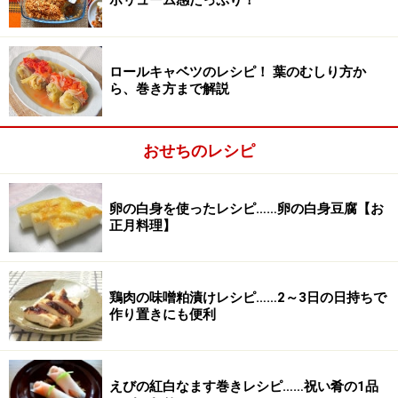
ボリューム感たっぷり！
ロールキャベツのレシピ！ 葉のむしり方か
ら、巻き方まで解説
おせちのレシピ
卵の白身を使ったレシピ……卵の白身豆腐【お
正月料理】
かぶを塩水に漬ける
2
鶏肉の味噌粕漬けレシピ……2～3日の日持ちで
作り置きにも便利
海水より濃い塩水を作り、かぶがしんなりするまで漬け
ます。浮いてこないよう重しをするとよいでしょう。
えびの紅白なます巻きレシピ……祝い肴の1品