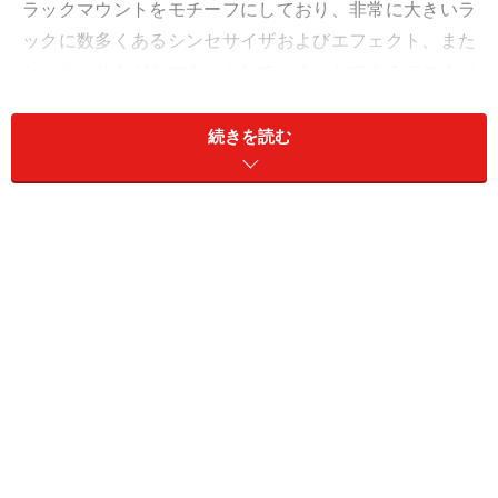
ラックマウントをモチーフにしており、非常に大きいラ
ックに数多くあるシンセサイザおよびエフェクト、また
シーケンサなどをマウントしていくことでまるでスタジ
オのようなシステムを組み上げられるようになっている
のです。
続きを読む
TABキーを押して、Reasonの裏側を見ると、そこには各モ
ジュールごとにコネクタがあり、それをケーブルを用いて
配線していく。この感覚はまさにホンモノの音源そのもの
だ
そして非常にユニークなのは、各モジュール間の配線。
そうラックにマウントした後、各モジュール同士やモジ
ュールとミキサー間を配線する必要がありますが、それ
をモジュールの後ろ側で、パッチングしていくのです。
この辺の感覚がまさにリアルな音源を扱っているようで