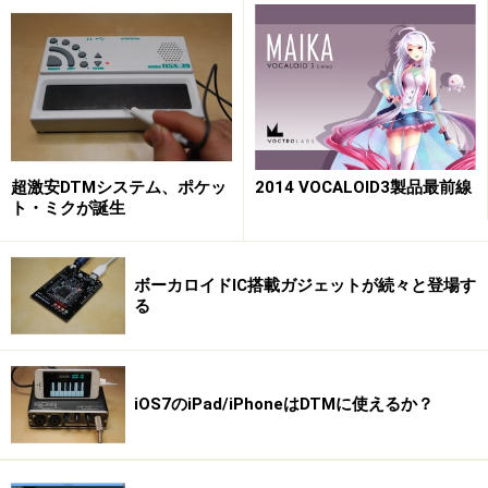
次のページへ
1
/
3
超激安DTMシステム、ポケッ
2014 VOCALOID3製品最前線
ト・ミクが誕生
ボーカロイドIC搭載ガジェットが続々と登場す
る
iOS7のiPad/iPhoneはDTMに使えるか？