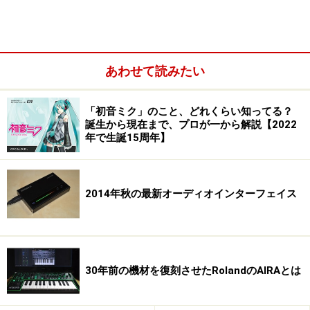
面白いというのがReasonの大きな特徴でもあります。
このReasonで組み上げたシステムは、ここに内蔵された
あわせて読みたい
シーケンサで鳴らすことができるのはもちろん、外部接
続のキーボードでリアルタイムにプレイしたり、ReWire
「初音ミク」のこと、どれくらい知ってる？
誕生から現在まで、プロが一から解説【2022
という仕組みを用いてCubase SXやSONARなどのDAWか
年で生誕15周年】
らコントロールすることも可能です。
2014年秋の最新オーディオインターフェイス
このように、まさにホンモノの音源モジュールを数多く
組み合わせて使うような感覚で音作りが楽しめるのが
Reasonなのです。
30年前の機材を復刻させたRolandのAIRAとは
※記事内容は執筆時点のものです。最新の内容をご確認くださ
い。