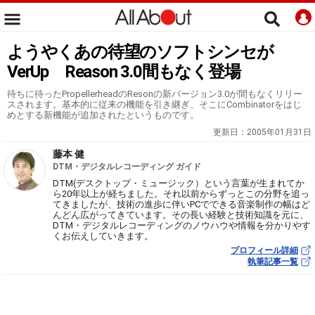
ようやくあの待望のソフトシンセが
VerUp Reason 3.0間もなく登場
待ちに待ったPropellerheadのResonの新バージョン3.0が間もなくリリー
スされます。基本的に従来の機能を引き継ぎ、そこにCombinatorをはじ
めとする新機能が追加されたというものです。
更新日：
2005年01月31日
藤本 健
DTM・デジタルレコーディング ガイド
DTM(デスクトップ・ミュージック）という言葉が生まれてか
ら20年以上が経ちました。それ以前からずっとこの分野を追っ
てきましたが、技術の進歩に伴いPCでできる音楽制作の幅はど
んどん広がってきています。その長い経験と技術知識を元に、
DTM・デジタルレコーディングのノウハウや情報を分かりやす
くお伝えしていきます。
プロフィール詳細
執筆記事一覧