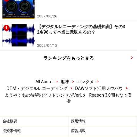
2007/06/26
【デジタルレコーディングの基礎知識】その3
5
24/96って本当に意味あるの？
2002/04/13
ランキングをもっと見る
>
>
>
All About
趣味
エンタメ
>
>
DTM・デジタルレコーディング
DAWソフト活用ノウハウ
ようやくあの待望のソフトシンセがVerUp Reason 3.0間もなく登
場
会社概要
採用情報
投資家情報
広告掲載