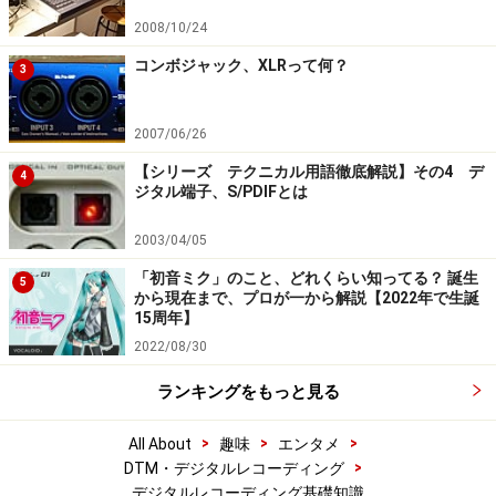
2008/10/24
コンボジャック、XLRって何？
3
2007/06/26
【シリーズ テクニカル用語徹底解説】その4 デ
4
ジタル端子、S/PDIFとは
2003/04/05
「初音ミク」のこと、どれくらい知ってる？ 誕生
5
から現在まで、プロが一から解説【2022年で生誕
15周年】
2022/08/30
ランキングをもっと見る
>
>
>
All About
趣味
エンタメ
>
DTM・デジタルレコーディング
デジタルレコーディング基礎知識