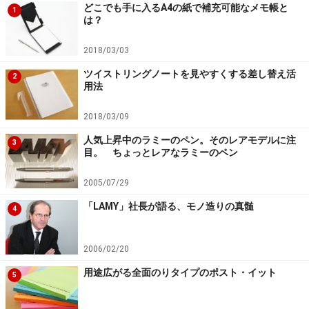
どこでも手に入るA4の紙で補充可能なメモ帳と
1
は？
2018/03/03
ツイストリングノートを見やすくする差し替え活
2
用法
2018/03/09
人気上昇中のラミーのペン。そのレアモデルに注
3
目。 ちょっとレアなラミーのペン
2005/07/29
「LAMY」社長が語る、モノ造りの真髄
4
2006/02/20
用途広がる全面のりタイプのポスト・イット
5