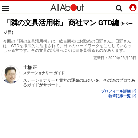
「隣の文具活用術」 商社マン GTD編
(5ペー
ジ目)
今回の「隣の文具活用術」は、総合商社にお勤めの日野さん。日野さん
は、GTDを徹底的に活用されて、日々のハードワークをこなしていらっ
しゃる方です。その文具の活用っぷりは目を見張るものがあります。
更新日：
2009年08月03日
土橋 正
ステーショナリー ガイド
ステーショナリーと貴方の運命の出会いを、その道のプロであ
るガイドがサポート。
プロフィール詳細
執筆記事一覧