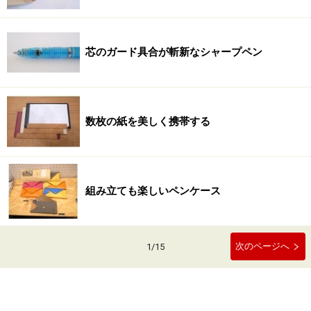
芯のガード具合が斬新なシャープペン
数枚の紙を美しく携帯する
組み立ても楽しいペンケース
次のページへ
1
/
15