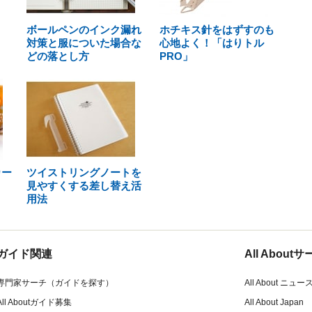
ボールペンのインク漏れ
ホチキス針をはずすのも
対策と服についた場合な
心地よく！「はりトル
どの落とし方
PRO」
カー
ツイストリングノートを
見やすくする差し替え活
用法
ガイド関連
All Abou
専門家サーチ（ガイドを探す）
All About ニュー
All Aboutガイド募集
All About Japan