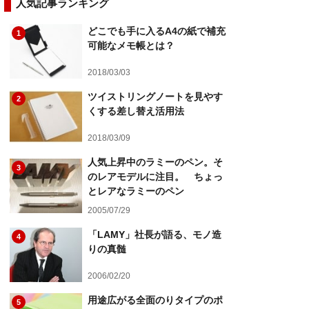
人気記事ランキング
どこでも手に入るA4の紙で補充
1
可能なメモ帳とは？
2018/03/03
ツイストリングノートを見やす
2
くする差し替え活用法
2018/03/09
人気上昇中のラミーのペン。そ
3
のレアモデルに注目。 ちょっ
とレアなラミーのペン
2005/07/29
「LAMY」社長が語る、モノ造
4
りの真髄
2006/02/20
用途広がる全面のりタイプのポ
5