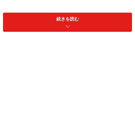
続きを読む
その丸善・日本橋店が2年半に及ぶ充電期間を経て、3月
9日に生まれ変わって再オープンした。
地下1階から地上3階までの4フロアに1000坪という広大
な売場面積を持つ。書籍売場が650坪、文具売場が250
坪、その他ギャラリーやカフェなどが100坪という構
成。文具売場は改装前と同じ地下1階になっており、往
年の丸善ファンへの配慮が感じられる。さらに1階のセ
レクション売場にも文具が販売されている。