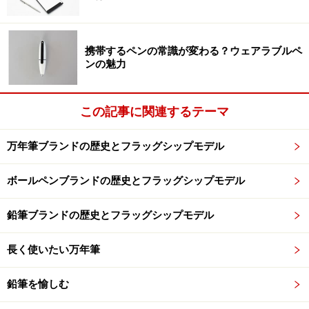
「First」には、もうひとつ「First Class」という意味も
込められている。内装には、白い壁にダークブラウンの
携帯するペンの常識が変わる？ウェアラブルペ
柱や什器が配置され、さながらホテルの中のショップの
ンの魅力
ようだ。
この記事に関連するテーマ
では、早速地下1階の万年筆売場からご案内させていた
だくことにしよう。
万年筆ブランドの歴史とフラッグシップモデル
ボールペンブランドの歴史とフラッグシップモデル
居心地のよい万年筆コーナー
鉛筆ブランドの歴史とフラッグシップモデル
長く使いたい万年筆
丸善の既存店の中でも最大級を誇る万年筆売り場
鉛筆を愉しむ
エスカレーターで地下1階に降りて右側に目をうつす