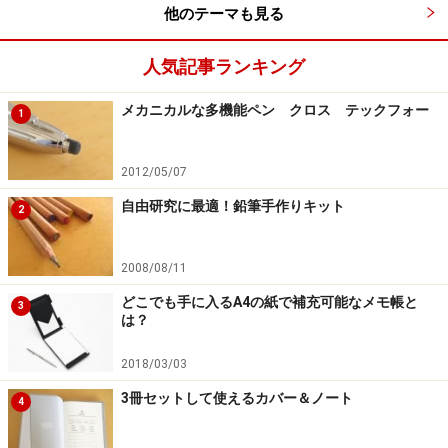
他のテーマも見る
と、たっぷりとしたスペースをとった至福の万年筆売場
が広がっている。えてして万年筆売場と言うと、横一直
人気記事ランキング
線のカウンター式になっていることが多い。しかし、こ
の売場では、カウンターが口の字型になっている。
メカニカルな多機能ペン クロス テックフォー
1
以前ご紹介した丸善ラゾーナ川崎店では、カウンターひ
2012/05/07
とつひとつが独立して点在させる方式がとられていた
自由研究に最適！鉛筆手作りキット
2
が、今回もやはり新たな試みになっていた。万年筆を眺
める時は、ざっと端から端まで見て、もう一度気になる
2008/08/11
ものを見直すと言うことが私自身多い。横一直線カウン
どこでも手に入るA4の紙で補充可能なメモ帳と
タータイプだと、行ったり来たりを繰り返さなければな
3
は？
らない。今回のような口の字型であれば、ぐるりと回っ
ても、再びはじめのカウンターに戻るので、心行くまで
2018/03/03
品定めができそうだ。
3冊セットして使えるカバー＆ノート
4