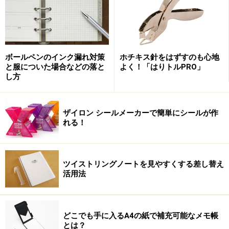
での丸善・日本橋店の伝統や良さを活かしながらも、新
しさもしっかりと織り交ぜられているということだ。新
しいと言っても流行に迎合するのではなく、丸善らしい
大人の男性をとらえたこだわりステーショナリーが選り
ボールペンのインク漏れ対策
ホチキス針をはずすのも心地
と服についた場合などの落と
よく！「はりトルPRO」
すぐられていた。言わば、大人の男のための正統派文房
し方
具店といった感じだ。
ザイロン シールメーカーで簡単にシールが作
れる！
一見目立たない什器のトップには
手の込んだ装飾が施されている
ツイストリングノートを見やすくする差し替え
活用法
店舗のコンセプトは、
「The First MARUZEN」。丸善が創業以来こだわってき
た世界の文化や情報を日本に伝えるという、その原点に
どこでも手に入るA4の紙で補充可能なメモ帳
とは？
立ち返り今回の売場作りが行われている。また、