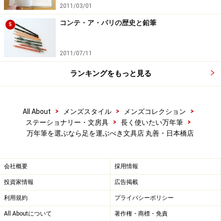
2011/03/01
奥行きもたっぷりとられたショーケースには
コンテ・ア・パリの歴史と鉛筆
5
各ブランドの万年筆がずらりと並べられている
2011/07/11
ランキングをもっと見る
気になる1本が見つかったら、
座って試し書きができる
>
>
>
All About
メンズスタイル
メンズコレクション
>
>
ステーショナリー・文房具
長く使いたい万年筆
カウンターの一角には座って試し書きできる机と椅子も
万年筆を選ぶなら足を運ぶべき文具店 丸善・日本橋店
用意されている。万年筆は座って書くものだから、試し
書きといえど、いつもと同じ座った姿勢で試せるのは大
会社概要
採用情報
変ありがたい。
投資家情報
広告掲載
利用規約
プライバシーポリシー
その口の字型のカウンターの奥には、限定品コーナーが
用意されている。ひと際上質なつくりになっており、各
All Aboutについて
著作権・商標・免責