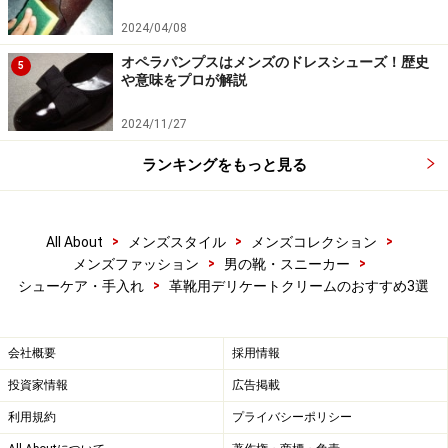
2024/04/08
使用感としては、昔も今も「下手に油っぽくならずに、
オペラパンプスはメンズのドレスシューズ！歴史
5
や意味をプロが解説
革に瑞々しさが確実に蘇る！」印象です。必然的にシミ
などは起こり難く、それ故牛革のみならずラムスキン
2024/11/27
（仔羊）やキッドスキン（仔山羊）、それにリザード
ランキングをもっと見る
（トカゲ）やクロコダイル（鰐）等のエキゾチックレザ
ーの靴にも全く不安なく使えるのが魅力です。
>
>
>
All About
メンズスタイル
メンズコレクション
まあ、何と申せばいいのか、小さい頃に祖母が色々な場
>
>
メンズファッション
男の靴・スニーカー
面で使っていたオロナインH軟膏とかメンソレータムみ
>
シューケア・手入れ
革靴用デリケートクリームのおすすめ3選
たいな存在でして、混乱してしまった時に「これなら少
なくとも間違いではないだろう」的に、ふと最初に手を
会社概要
採用情報
出してしまうケア用品です。
投資家情報
広告掲載
利用規約
プライバシーポリシー