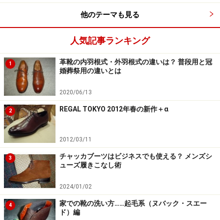
めたのは、1980年代後半の事だったと思います。
他のテーマも見る
人気記事ランキング
「フランスの某有名革製品ブランド（既製品としては今
日でも、他社より品質が上と見なされているところ）の
革靴の内羽根式・外羽根式の違いは？ 普段用と冠
1
メンテナンス・リペア部門がこれを使っている」との触
婚葬祭用の違いとは
れ込みで、靴店だけでなく東急ハンズやセレクトショッ
2020/06/13
プも見掛けるようになり、それまでの乳化性クリームと
REGAL TOKYO 2012年春の新作＋α
は明らかに異なる質感も相まって、急速に知名度を上げ
2
ていきました。
2012/03/11
国際的な企業買収による商標権の移動が原因で、ブラン
チャッカブーツはビジネスでも使える？ メンズシ
3
ド名こそ2003年から「M.モゥブレィ」と変更になったも
ューズ履きこなし術
のの（「MELTONIAN」の商標は、一般消費者向けの製
2024/01/02
品については、「KIWI」等も販売するアメリカのサラ・
家での靴の洗い方……起毛系（ヌバック・スエー
リーグループが現在保有します）、商品そのものは以前
4
ド）編
と殆ど変化ありません。