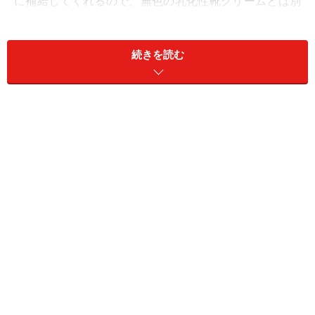
に補給してくれるので、無色の乳化性靴クリームとは別
にこれを常備されていらっしゃる方も多いかもしれませ
ん。
続きを読む