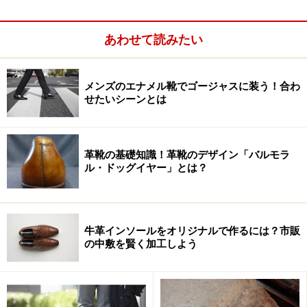
あわせて読みたい
メンズのエナメル靴でゴージャスに装う！合わ
せたいシーンとは
革靴の基礎知識！革靴のデザイン「バルモラ
ル・ドッグイヤー」とは？
困った時の助け船的な存在のデリケートクリーム。革の種類
を殆ど気にせずに使えるケア用品ですが、実は各社で微妙に
特徴が違います。
牛革インソールをオリジナルで作るには？市販
の中敷を賢く加工しよう
ただしこれ、各社によって使用感がずいぶん異なる製品
である事は意外と知られていないようです。そこで今回
は、代表的な3銘柄のデリケートクリームの特徴を改め