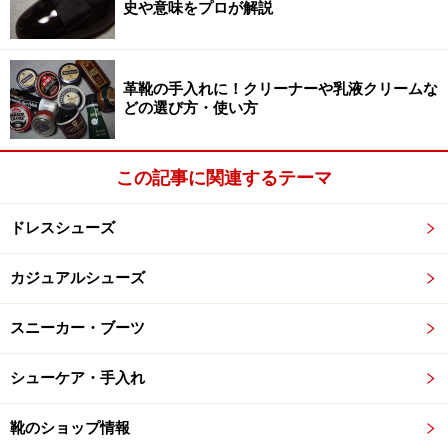
史や意味をプロが解説
「元祖デリケートクリーム」と呼ぶにふさわしい、M.モゥブ
革靴の手入れに！クリーナーや乳液クリームな
レィのものです。革に対して必要以上に油っぽくならずに
瑞々しさを与えるのが特徴で、汎用性の広さでは定評があり
どの選び方・使い方
ます。
この記事に関連するテーマ
デリケートクリーム、と言って多くの方が真っ先に思い
出すのは、このM.モゥブレィのものではないでしょう
ドレスシューズ
か？正に「元祖」と呼ぶにふさわしい存在で、プルンと
カジュアルシューズ
した質感などこのクリームの特徴を形作った商品と申し
ても過言ではありません。個人的にも、今まで累計で何
スニーカー・ブーツ
個使ってきたのか数えきれない位にお世話になっている
商品です。
シューケア・手入れ
自分の記憶が確かなら、このクリームが以前のブランド
靴のショップ情報
名である「メルトニアン」の名の下に我が国で広まり始