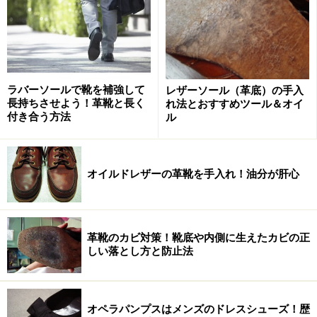
て検証した上で、それぞれに最適な使い道を考えてみた
いと思います。
＜目次＞
ラバーソールで靴を補強して
レザーソール（革底）の手入
革靴用クリームの大定番！ まずはこれを試してみよ
長持ちさせよう！革靴と長く
れ法とおすすめツール＆オイ
う！
付き合う方法
ル
疲れたアッパーを回復させたい時はこれ！
汚れも一緒に！ クリーナー代わりに使うならこれ！
オイルドレザーの革靴を手入れ！油分が肝心
革靴用クリームの大定番！ まずはこれを試
革靴のカビ対策！靴底や内側に生えたカビの正
してみよう！
しい落とし方と防止法
オペラパンプスはメンズのドレスシューズ！歴