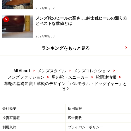
美しさと機能がせめぎ合う！革靴かかと部
2024/01/02
の2大意匠
メンズ靴のヒールの高さ……紳士靴ヒールの測り方
5
次のテーマは、
とベストな数値とは
靴の用途と構造上、強度をしっかり出す必要もある「
か
2024/03/30
かと部」について
。
ランキングをもっと見る
多くの靴では、その中心にある縫い割りを露出させない
よう小さな革で覆うなどの工夫が見られます。でも、で
>
>
>
All About
メンズスタイル
メンズコレクション
きればスッキリ見せたいという要望は常にあるもので、
>
>
>
メンズファッション
男の靴・スニーカー
靴関連情報
それに最大限応えたのが、下の写真にあるような
「シー
革靴の基礎知識！革靴のデザイン「バルモラル・ドッグイヤー」と
ムレスヒール」
です。
は？
会社概要
採用情報
かかと部に縫い目の全くない「シームレスヒール」です。こ
の靴はカントリー的な要素が強いのですが、スッキリ見える
投資家情報
広告掲載
こともあって、どちらかと言えば格式の高い場で用いる靴に
向いた意匠です。
利用規約
プライバシーポリシー