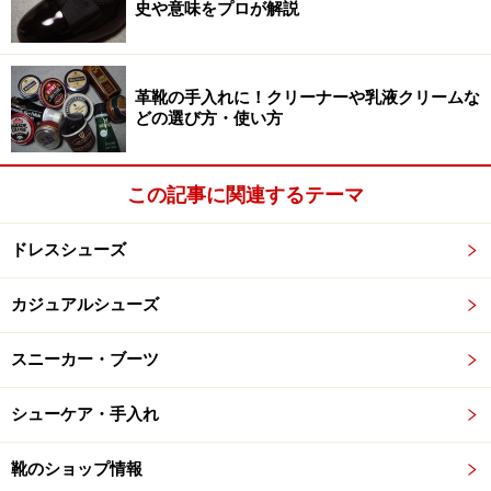
ず、かかと部まで伸びるデザインのものが多かった
ので
史や意味をプロが解説
す。確かにその形状は、長く伸びた「城壁」をイメージ
させてくれます。
革靴の手入れに！クリーナーや乳液クリームな
どの選び方・使い方
実は「バルモラル」のディテールの直接的な起源は、20世紀
初頭まで主流だったこのような内羽根式のレースアップブー
ツです。短靴に主役の座を明け渡して以降、結果的にその名
この記事に関連するテーマ
は、このブーツに含まれる2つの要素の双方を指すことにな
ったのです。
ドレスシューズ
カジュアルシューズ
つまり、ブーツ主体だった時代には一足の靴に同時に現
れる傾向があった2つの意匠――内羽根式と、かかとまで
スニーカー・ブーツ
つながったブローギングやステッチング――これらが、
シ
ューズに主役の座を奪われて以降、どちらか片方のみし
シューケア・手入れ
か現れなくなることが多くなってしまった
のです。これ
により、「バルモラル」は結果的に双方の意味を示すよ
靴のショップ情報
うになってしまったようなのです。