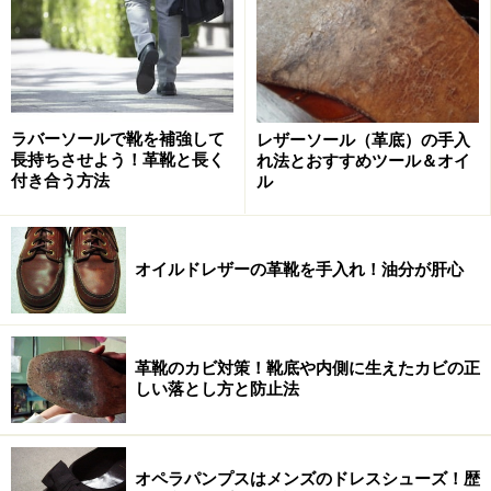
ちなみに、外羽根式は「鳩目の部分が乗っかっている紐
靴」、内羽根式は「鳩目の部分が潜り込んでいる紐靴」
です。
>>詳しくは
記事「革靴の内羽根式・外羽根式の違いは？
ラバーソールで靴を補強して
レザーソール（革底）の手入
長持ちさせよう！革靴と長く
れ法とおすすめツール＆オイ
普段用と冠婚葬祭用の違いとは」参照
付き合う方法
ル
内羽根式の紐靴は1853年、英国のヴィクトリア女王の夫
君であるアルバート公が考案したとの説が有力で、彼が
好んだスコットランドの王室御用邸である「バルモラル
オイルドレザーの革靴を手入れ！油分が肝心
城」に因んで、（特に英国で）それを「バルモラル」と
呼ぶようになりました。
革靴のカビ対策！靴底や内側に生えたカビの正
また、当時の紐靴と言えば今日の主流である短靴＝シュ
しい落とし方と防止法
ーズではなく、圧倒的にブーツが多数派。そして、
当時
の内羽根式のブーツは、トウキャップや鳩目周りから始
まるブローギングやステッチングが土踏まずで着地せ
オペラパンプスはメンズのドレスシューズ！歴