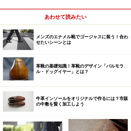
羽根式の紐靴全般」
あわせて読みたい
メンズのエナメル靴でゴージャスに装う！合わ
せたいシーンとは
革靴の基礎知識！革靴のデザイン「バルモラ
ル・ドッグイヤー」とは？
を指す言葉として「バルモラル」を用いることもあるな
牛革インソールをオリジナルで作るには？市販
ので、注意が必要なのです。どうしてそのような混用が
の中敷を賢く加工しよう
起きているのか、それを解くカギは「バルモラル」の名
前そもそもの由来にありました。