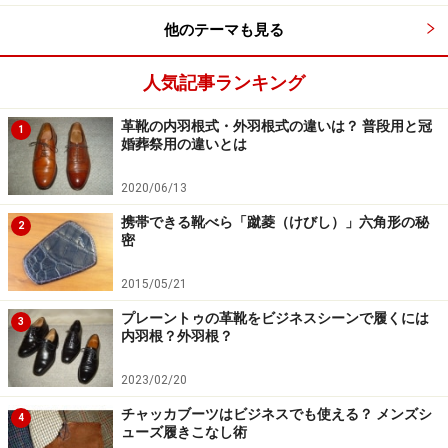
他のテーマも見る
「バルモラル」の誤用や混用を避けるため
人気記事ランキング
の呼び名もあります！
革靴の内羽根式・外羽根式の違いは？ 普段用と冠
1
婚葬祭用の違いとは
では、どのように区別して言い分けたらいいのでしょう
か。
2020/06/13
実は、この言葉の代わりに、
かかと部までステッチが伸
携帯できる靴べら「蹴菱（けびし）」六角形の秘
2
び切る形状は「ガロッシュ」
（Galoshes。この表現は本
密
来「アッパーの下半分に被せるオーバーシューズ」の意
2015/05/21
味で、それを装着した形状に似ていることに由来する表
現）、
内羽根式の紐靴は「オックスフォード」
と、それ
プレーントゥの革靴をビジネスシーンで履くには
3
内羽根？外羽根？
ぞれ別な言い方があり、最近は誤用や混用を避けるため
にこのように示す場合も多々あります。
2023/02/20
チャッカブーツはビジネスでも使える？ メンズシ
4
ューズ履きこなし術