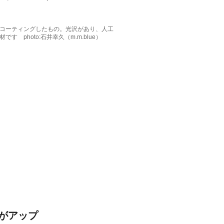
コーティングしたもの。光沢があり、人工
 photo:石井幸久（m.m.blue）
がアップ