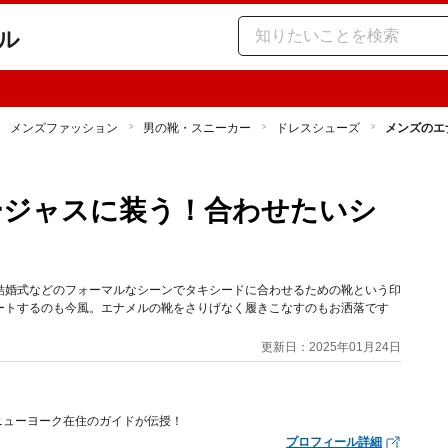
ル
メンズファッション
男の靴・スニーカー
ドレスシューズ
メンズのエ
ージャスに装う！合わせたいシ
結婚式などのフォーマルなシーンでタキシードに合わせるための靴という印
ートするのも今風。エナメルの靴をさりげなく履きこなすのもお洒落です
更新日：2025年01月24日
ニューヨーク在住のガイドが伝授！
プロフィール詳細