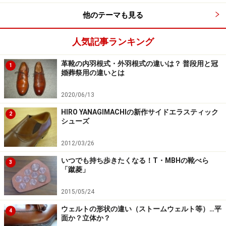
他のテーマも見る
アデレイド：ステッチの緩急が強調される
革靴フェイシング
人気記事ランキング
革靴の内羽根式・外羽根式の違いは？ 普段用と冠
1
婚葬祭用の違いとは
向かって左（右足）が内羽根式の通常のステッチを有してい
るものであるのに対し、向かって右（左足）が「アデレイ
ド」と呼ばれる鳩目周りが刳り抜かれた意匠を有するもので
2020/06/13
す。曲線が強調される分、後者の方が少しグラマラスな印象
HIRO YANAGIMACHIの新作サイドエラスティック
に仕上がるかな？
2
シューズ
2012/03/26
内羽根式の靴では鳩目廻りは通常、前ページでも紹介し
いつでも持ち歩きたくなる！T・MBHの靴べら
た「個々の鳩目の下に連なる縫い目線」と「前半分と後
3
「蹴菱」
半分とを分ける縫い目線」で囲まれます。それに対し、
前半分と後半分とが縫い目で分割されずに一体化し、鳩
2015/05/24
目廻りのみを独立させ、竪琴の枠のような形状に刳り抜
ウェルトの形状の違い（ストームウェルト等）…平
4
面か？立体か？
いて設置する場合もあります。このディテールを
「アデ