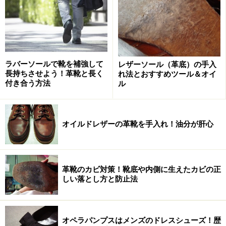
文字通り
白鳥の首の湾曲に似ている
ところから名付けら
れたものです。
この仕様が注目を集めるようになったのは1990年代後半
からで、イギリスの靴メーカーである
エドワード・グリ
ラバーソールで靴を補強して
レザーソール（革底）の手入
長持ちさせよう！革靴と長く
れ法とおすすめツール＆オイ
ーン
の工場移転劇が絡みます。それまで保有していた工
付き合う方法
ル
場を
ジョン・ロブ(パリ)
に売却し、生産拠点を新たに移
転した関係で、木型も型紙もそれまでのものと若干変え
ざるを得なかったのです。その際、キャップトウのチェ
オイルドレザーの革靴を手入れ！油分が肝心
ルシー（Chelsea）など代表的な内羽根式の靴にこのディ
テールを採用したのがきっかけです。
革靴のカビ対策！靴底や内側に生えたカビの正
当時の靴好きからは否定的な意見も聴かれましたが、時
しい落とし方と防止法
が流れるに従い、今では古典的意匠としてすっかり浸透
した感があります。ちなみにエドワード・グリーンに
は、このスワンネックそのものを単なる飾りではなく、
オペラパンプスはメンズのドレスシューズ！歴