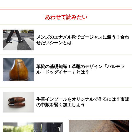
が一般的です。そうではなく、一番つま先に近い鳩目付
近でこの縫い目を、あたかもひらがなの「く」の字の様
あわせて読みたい
に一旦鋭角に逆行させた後、下降する意匠を
「スワンネ
ック」
メンズのエナメル靴でゴージャスに装う！合わ
せたいシーンとは
革靴の基礎知識！革靴のデザイン「バルモラ
ル・ドッグイヤー」とは？
牛革インソールをオリジナルで作るには？市販
の中敷を賢く加工しよう
と称します。紳士靴の主流がシューズ＝短靴ではなくブ
ーツであった頃から存在する古いディテールで、形状が