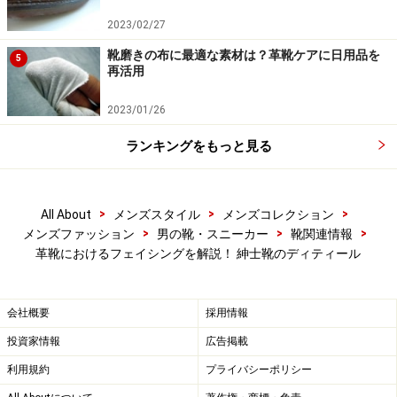
レイド」
と呼びます。
2023/02/27
靴磨きの布に最適な素材は？革靴ケアに日用品を
5
ビスポークの靴（既製品ではなく顧客の要望や足型に応
再活用
じ一足単位で作成されたフルオーダーメードの靴）で
は、以前からそれほど珍しくはない意匠でしたが、日本
2023/01/26
で注目されるようになったのは1993～4年頃でしょう
ランキングをもっと見る
か。ちょうどイギリスのビスポークシューメゾンである
ジョージ・クレバリー
（George Cleverley）が彼の愛弟
子により再興し、ここの既製靴の中にその意匠を含んだ
>
>
>
All About
メンズスタイル
メンズコレクション
>
>
>
メンズファッション
男の靴・スニーカー
靴関連情報
ものが日本でも売り出されたあたりからだったと記憶し
革靴におけるフェイシングを解説！ 紳士靴のディティール
ています。
ところで、このディテールをどうして「アデレイド」と
会社概要
採用情報
称するのか、これが実はハッキリとは判明していませ
投資家情報
広告掲載
ん。恐らくはこの仕様を採用し、前述のジョージ・クレ
利用規約
プライバシーポリシー
バリーのもの以上に人気の高かったジョン・ロブ(パリ)