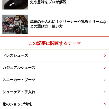
史や意味をプロが解説
靴の前半分と後半分とに分ける縫い目として大胆に採用
したモデルも存在していて、結果的にこの意匠を広めた
メーカーとしてのプライドを感じさせてくれます。
革靴の手入れに！クリーナーや乳液クリームな
どの選び方・使い方
なお、極々稀にですが、
この縫い目そのものが存在しな
い靴
もあります。こちらもブーツの頃からある古いディ
この記事に関連するテーマ
テールで、非常に清楚な印象に仕上がります。特にプレ
ーントウやストレートチップのような元来はスッキリと
ドレスシューズ
したデザインの靴との相性は抜群。個人的にはこちらの
意匠も、もっと人気が出て欲しいのですが。
カジュアルシューズ
スニーカー・ブーツ
今日の紳士靴では極めて稀にですが、鳩目の下に連なる縫い
目そのものが存在しない靴もあります。ブーツが紳士靴の主
流だった頃から存在する非常に古典的な意匠で、どことなく
シューケア・手入れ
清楚な印象を有しています。復活してほしいなぁ……
靴のショップ情報