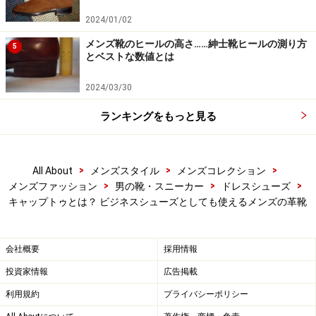
靴も”Cap Toe”で同格の扱いです。
2024/01/02
メンズ靴のヒールの高さ……紳士靴ヒールの測り方
5
とは言え温和な雰囲気も加味されるので、詳しくは後述
とベストな数値とは
しますが、これならば黒でもフォーマル用に限る必要も
2024/03/30
なく、ビジネス用にも兼用できるかと思います。また、
ご覧の通り茶系の靴でもかなり高貴な印象を与えますの
ランキングをもっと見る
で、こちらは平日のビジネスユースのみならず、畏まり
過ぎない程度に誠意を示したい場を、土日にプライベー
トに訪問する際などに最適でしょう。
>
>
>
All About
メンズスタイル
メンズコレクション
>
>
>
メンズファッション
男の靴・スニーカー
ドレスシューズ
キャップトゥとは？ ビジネスシューズとしても使えるメンズの革靴
キャップトゥはやっぱりきちんと履きたく
なる靴
会社概要
採用情報
投資家情報
広告掲載
利用規約
プライバシーポリシー
黒の内羽根式のキャップトウは、やはりカチッとした履