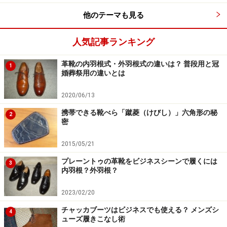
パンチドキャップトウの代表選手、エドワード グリー
他のテーマも見る
ンのバークレイ。チェスナットブラウンの色合いが、ス
タイルの華やかさを一層引き立てます。
人気記事ランキング
革靴の内羽根式・外羽根式の違いは？ 普段用と冠
1
婚葬祭用の違いとは
爪先にストレートチップのようなステッチングではな
く、一文字状のブローギング（穴飾り）のみを施したス
2020/06/13
タイルの靴を「パンチドキャップトウ」と呼びます。ス
携帯できる靴べら「蹴菱（けびし）」六角形の秘
2
トレートチップとの違いは本当に極僅かですが、こちら
密
の靴の方が、何となく華やいだ表情が加わる気がしない
2015/05/21
でもありません。
プレーントゥの革靴をビジネスシーンで履くには
3
内羽根？外羽根？
内羽根式の黒の場合、ストレートチップに比べ格式はわ
ずかに落ちるようですが、よほどのフォーマルな場でな
2023/02/20
い限り
代用は十分可能
です。この種の靴の発祥地である
チャッカブーツはビジネスでも使える？ メンズシ
4
ューズ履きこなし術
イギリスの老舗の靴店に行っても、大抵の場合どちらの