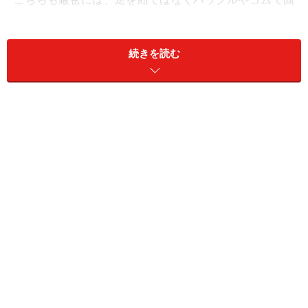
定する靴にも存在するのですが、今回も紐靴のものにつ
いて、詳しく見てみましょう。
続きを読む
＜目次＞
ストレートチップは冠婚葬祭やビジネスシーンに最適
パンチドキャップトゥは華やかさな仕上がりで私服にも
使える