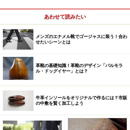
あわせて読みたい
キャップトゥはやっぱりきちんと履きたくなる靴
メンズのエナメル靴でゴージャスに装う！合わ
この靴もキャップトゥ？
せたいシーンとは
革靴の基礎知識！革靴のデザイン「バルモラ
ストレートチップは冠婚葬祭やビジネスシ
ル・ドッグイヤー」とは？
ーンに最適
牛革インソールをオリジナルで作るには？市販
ストレートチップの国際標準とも言えた、チャーチのコ
の中敷を賢く加工しよう
ンスル。これは名作「73」ラストを用いた旧モデル。
「173」木型で展開する現行品は当初「オズボーン」と
言う名でデビューしましたが、2007年秋からはそのモ