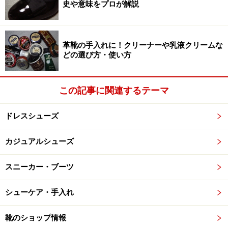
史や意味をプロが解説
ウと同様茶系は眼中になく黒のみ、使う場面も
セミフォ
ーマルユース以上
のかしこまった場に限りたくなりま
す。
革靴の手入れに！クリーナーや乳液クリームな
どの選び方・使い方
だからでしょうか、日本では1980年代までは、この靴は
茶系のものがほとんど売られていなかった記憶がありま
この記事に関連するテーマ
す。日本のお店で茶系のこの靴が増えてきたのは、イギ
リスやアメリカ東海岸ではなくイタリアの男性の装いに
ドレスシューズ
強い影響を受けるようになった、1990年代以降になって
からです。
カジュアルシューズ
スニーカー・ブーツ
パンチドキャップトゥは華やかさな仕上が
シューケア・手入れ
りで私服にも使える
靴のショップ情報