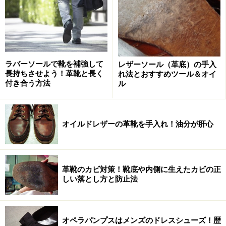
デルに「コンスル」の名を冠しています。
上の写真のように、爪先に一文字状のステッチングのみ
ラバーソールで靴を補強して
レザーソール（革底）の手入
を施したスタイルの靴を、「ストレートチップ」と呼び
長持ちさせよう！革靴と長く
れ法とおすすめツール＆オイ
ます。ご年配の方を中心に、「一文字」の愛称で親しま
付き合う方法
ル
れている方も多いかもしれません。キャップトウの代表
格と言っても過言ではなく、この靴で真っ先に思い浮か
べるのは、恐らく内羽根式の黒のものでしょう。
オイルドレザーの革靴を手入れ！油分が肝心
なぜなら内羽根式の黒のこの靴は、ビジネス用としてだ
けでなく、礼装用としても不可欠な、「特別なもの」だ
革靴のカビ対策！靴底や内側に生えたカビの正
からです。厳密にはモーニングなどの「昼間の儀式用の
しい落とし方と防止法
礼装」に合わせる靴の模範解答になります。鼻筋に線が
シャープに通ったような凛々しい印象を与えるので、確
オペラパンプスはメンズのドレスシューズ！歴
かに個人的にも、このスタイルは内羽根式のプレーント