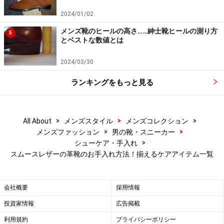
2024/01/02
拭く前に1～2分程度放置し、ワックスの中の溶剤を飛ば
して蝋分を固まらせた上で、写真にあるように水を一滴
メンズ靴のヒールの高さ……紳士靴ヒールの測り方
5
とベストな数値とは
たらします。別に何の変哲もない水なのですが、輝きを
倍増させる秘密兵器が、これなのです！
2024/03/30
ランキングをもっと見る
手順9
>
>
>
All About
メンズスタイル
メンズコレクション
クリームの場合とは違い、対照的にワックスを「乗せ
>
>
メンズファッション
男の靴・スニーカー
>
シューケア・手入れ
る」感覚で優しく、細かい感覚で乾拭きします。乳化製
スムースレザーの革靴のお手入れ方法！揃えるケアアイテム一覧
クリームの主成分は「水と油と蝋」ですが、油性ワック
スの主成分は「蝋と油」と微妙に違うので、シューケア
の際の役割も扱い方も、当然異なるのです。
会社概要
採用情報
投資家情報
広告掲載
利用規約
プライバシーポリシー