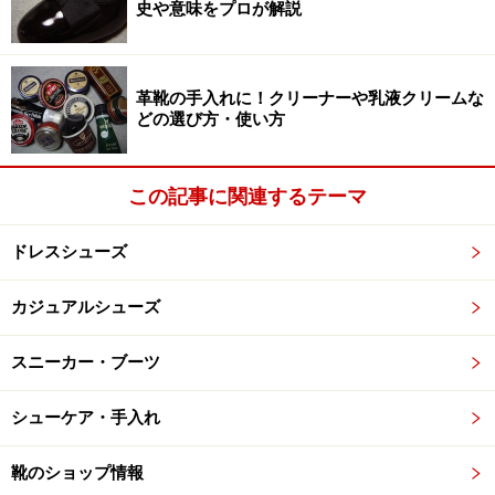
史や意味をプロが解説
革靴の手入れに！クリーナーや乳液クリームな
手順5
どの選び方・使い方
つい忘れてしまいがちですが、縫い目や履き皺、コバの
部分も忘れずにブラシを入れましょう。一見面倒に思う
この記事に関連するテーマ
かもしれませんが、ブラシを用いた方が、クリームもダ
ドレスシューズ
マにならず、早く美しくかつ革にも有効に仕上がるので
す。
カジュアルシューズ
スニーカー・ブーツ
手順6
シューケア・手入れ
今度は布で乾拭きです。余分なクリームをさらに「取
靴のショップ情報
る」「落とす」感覚で行うと効果的です。この布も使う