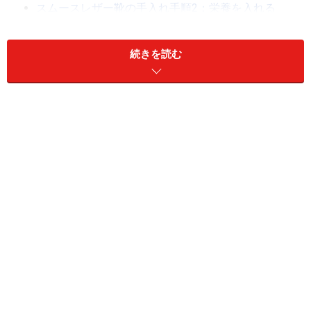
スムースレザー靴の手入れ手順2：栄養を入れる
スムースレザー靴の手入れ手順3：ピカピカにする
スムースレザー靴の手入れは短時間で一目瞭然！
続きを読む
スムースレザー靴の手入れ手順1：まずは靴
の汚れを落とす
手順1
馬毛でできたブラシでほこりを落とします。泥汚れがひ
どい時などは、おしぼりより気持ち水気が多い程度の雑
巾で、靴全体をまんべんなく拭いてもかまいません。そ
うそう、シューキーパーを入れてケアした方が履きシワ
も伸びて、作業がはかどります。