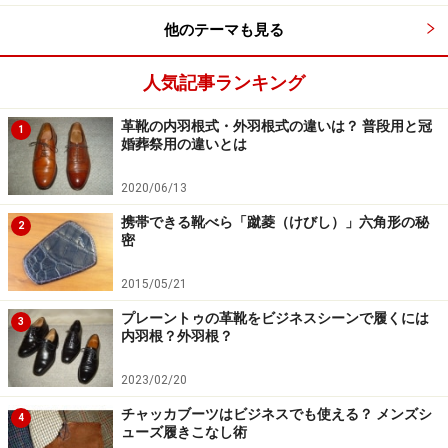
場所を都度変え、靴クリームが布に付かなくなる程度ま
他のテーマも見る
で行いましょう。ここまですれば、革の表面がもうツル
ツルの筈ですよ。
人気記事ランキング
革靴の内羽根式・外羽根式の違いは？ 普段用と冠
1
婚葬祭用の違いとは
スムースレザー靴の手入れ手順3：ピカピカ
にする
2020/06/13
油性のワックスをごく薄く塗ります。こちらはブラシで
携帯できる靴べら「蹴菱（けびし）」六角形の秘
2
密
はなく布で塗りましょう。ワックスは光沢＝表面保護性
と防水性には優れますが、通気性は損ねてしまうので、
2015/05/21
塗るのはキズ防止に爪先と踵(つまり、芯が入っていて曲
プレーントゥの革靴をビジネスシーンで履くには
3
がらないエリア)、それにコバだけで十分です。
内羽根？外羽根？
2023/02/20
チャッカブーツはビジネスでも使える？ メンズシ
4
ューズ履きこなし術
手順8