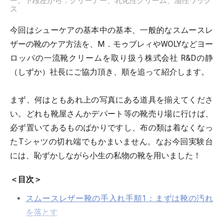
ー。下段左から：クリーナー、乳化性クリーム、油性ワック
ス
今回はシューケアの基本中の基本、一般的なスムースレ
ザーの靴のケア方法を、M．モゥブレィやWOLYなどヨー
ロッパの一流靴クリームを取り扱う株式会社 R&Dの静
（しずか）社長にご協力頂き、順を追って紹介します。
まず、何はともあれ上の写真にある道具を揃えてくださ
い。どれも靴屋さんかデパート等の靴売り場に行けば、
必ず置いてあるものばかりですし、布の類は着なくなっ
たTシャツの切れ端でもかまいません。なお今回実験台
には、恥ずかしながら小生の私物の靴を用いました！
＜目次＞
スムースレザー靴の手入れ手順1：まずは靴の汚れ
を落とす