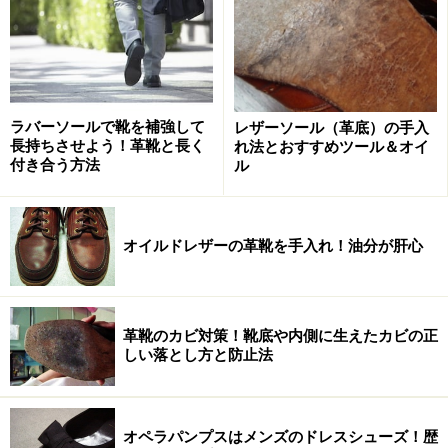
手順3
ペネトレィトブラシで乳化製のクリームを塗り、靴に水
分と油分を補給します。分量は片足で米粒2～3粒程度と
ラバーソールで靴を補強して
レザーソール（革底）の手入
少な目で十分です。素早く全体にサッと広げましょう。
長持ちさせよう！革靴と長く
れ法とおすすめツール＆オイ
歯ブラシでも十分代用できますが、この専用ブラシがあ
付き合う方法
ル
ると重宝します。
オイルドレザーの革靴を手入れ！油分が肝心
手順4
化繊（豚毛でもOK）のブラシでブラッシングします。こ
革靴のカビ対策！靴底や内側に生えたカビの正
しい落とし方と防止法
れで乳化性のクリームをより均等に靴に広げ、更に余分
なクリームを「払い落とす」のです。革のコンディショ
ンが良ければ、この時点で革にかなりの輝きが蘇ってし
オペラパンプスはメンズのドレスシューズ！歴
まいます。