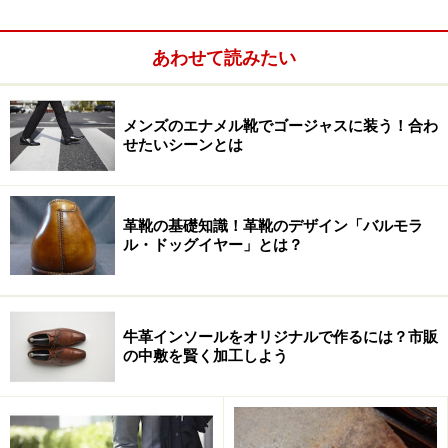
あわせて読みたい
手順2
メンズのエナメル靴でゴージャスに装う！合わ
古いTシャツの布などに液体クリーナーをとり、靴全体
せたいシーンとは
を拭きます。油性の汚れや古い靴クリームを落とすのが
目的です。布の面をしばし変え、常にきれいな面で拭き
革靴の基礎知識！革靴のデザイン「バルモラ
取るのがポイントです。軽く拭けば十分ですが、コバや
ル・ドッグイヤー」とは？
履き皺の部分は汚れが溜まりやすいので、気持ち念入り
に。
牛革インソールをオリジナルで作るには？市販
の中敷を賢く加工しよう
スムースレザー靴の手入れ手順2：栄養を入
れる