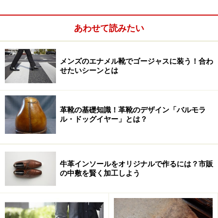
実効性はともかく、大人っぽく涼しげに見えるものとし
あわせて読みたい
ては、
以前
ご紹介したイントレチアートレザーを用いた
ものの他に、白い革の靴が代表選手に挙げられるでしょ
う。実際、ホワイトバックスやデッキシューズなどいわ
メンズのエナメル靴でゴージャスに装う！合わ
ゆるアメリカントラッドの範疇に入る白い紳士靴を、再
せたいシーンとは
び多く目にするようになっていますよね？ その種の靴を
これまで散々けなしてきた方々が、突然しかも付け焼き
革靴の基礎知識！革靴のデザイン「バルモラ
刃的に宗旨替えしてその種の靴を身に付けているのを見
ル・ドッグイヤー」とは？
ると、妙に寂しくかつ情けなくもなってしまうのですが
（何時から男性の装いってこんなに薄情になってしまっ
たのかな？）、そんなことはともかく、まあちょっとキ
牛革インソールをオリジナルで作るには？市販
ザに見える時もあるけれど、白い紳士靴が夏場の休日の
の中敷を賢く加工しよう
ドレスアップに役立つ一足であることは確かです。