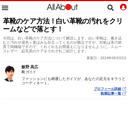
革靴のケア方法！白い革靴の汚れをクリ
ームなどで落とす！
今回は、白い革靴のケア方法について解説します。白い革靴は、履き込
むと汚れや退色＝黄ばみも目立ってくるのが難点ですが、対処は革の材
質で両極端ですので、くれぐれもお間違えになりませんように。スムー
スレザー、起毛系のケアをそれぞれご紹介します。
更新日：
2024年08月02日
飯野 高広
靴 ガイド
ファッションにも精通したガイドが、あなたの足元をキラリと
コーディネート。
プロフィール詳細
執筆記事一覧