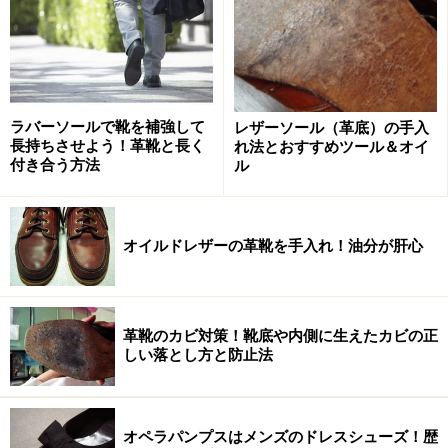
ラバーソールで靴を補強して
レザーソール（革底）の手入
長持ちさせよう！革靴と長く
れ法とおすすめツール＆オイ
付き合う方法
ル
オイルドレザーの革靴を手入れ！油分が肝心
ただこの白いレザーシューズ、その「白さ」ゆえ
汚れだ
けでなく黄ばみなどの変色が目立ってしまう
のが厄介な
革靴のカビ対策！靴底や内側に生えたカビの正
ところです。今回はこの種の靴のケアについて考えてみ
しい落とし方と防止法
たいと思いますが、その前に、靴のアッパーに「色」を
付けるものについて簡単に解説しておきましょう。
オペラパンプスはメンズのドレスシューズ！歴