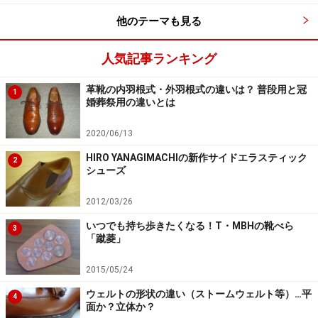
革靴のケア方法1：白いスムースレザーはク
リーナーと専用クリームで
他のテーマも見る
人気記事ランキング
白のスムースレザーのケアには、この３つがあればまず
革靴の内羽根式・外羽根式の違いは？ 普段用と冠
1
大丈夫。
婚葬祭用の違いとは
2020/06/13
スムースレザーを白く着色する際には、事実上顔料しか
HIRO YANAGIMACHIの新作サイドエラスティック
用いられません。なぜなら
一般的な染料には、「純白」
2
シューズ
そのものが存在しない
からです（特殊なものは存在しま
すが後述）。前ページでも触れたとおり、顔料はあくま
2012/03/26
で「革の表面に付着する」だけのものですので、剥げ落
いつでも持ち歩きたくなる！T・MBHの靴べら
3
「蹴菱」
ちて地の革の色が出てきてしまう可能性もあるわけで、
それを防ぐべく特に白は多層かつ比較的厚めに着色して
2015/05/24
ゆきます。
ウェルトの形状の違い（ストームウェルト等）…平
4
面か？立体か？