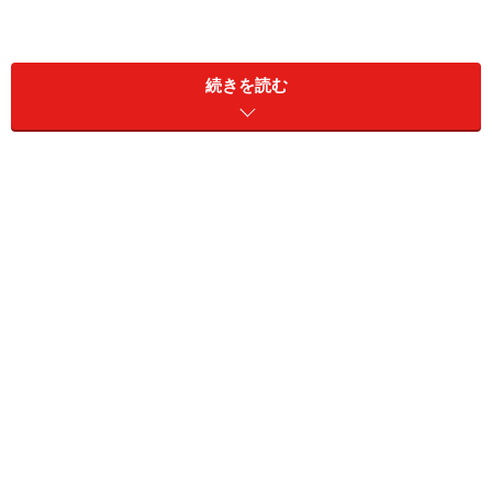
続きを読む
暑い時期には、例えばパナマ帽のように実際に暑さをし
のげるものを、場が許せばつい身につけたくなるのが当
然の心理でしょう。靴の場合、パナマ帽のように暑さに
決定的に有効なものは、残念ながらありませんねぇ…… エ
スパドリーユはドレスアップにはちょっと難があるし
（やろうと思えばできますが……）、サンダル姿も履き方
次第では、涼しげどころかかえって暑苦しく思える時だ
って多々ありますから。