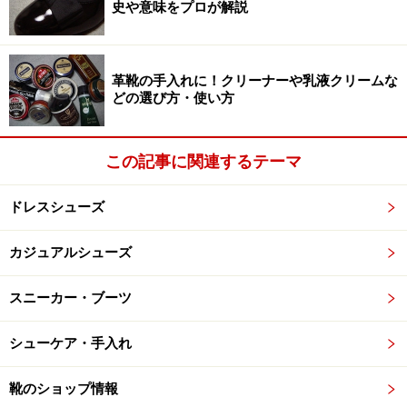
黒や茶に限らず、紺や緑それに今回採り上げる白まで今
史や意味をプロが解説
日革靴には様々な色がありますが、これらの「色」は以
下の2種類の材料で作られます。
染料
：粒子が細かく水や油に溶けるので、透明感のある
革靴の手入れに！クリーナーや乳液クリームな
どの選び方・使い方
色調を得やすいが、その分シミなども起こりやすい。革
の繊維の内部まで浸透する。
顔料
：粒子がやや粗く水や油には溶けないので、平板な
この記事に関連するテーマ
色調になりやすいが、その分シミなどは起こりにくい。
ドレスシューズ
革の表面に付着する。
カジュアルシューズ
革の鞣しや靴の仕上げの工程で、その性質や用途に合わ
せこれらを調整して色を付けてゆくわけですが、「白」
スニーカー・ブーツ
の場合他の色とは決定的に異なることがあり、それがケ
アの方法にも大きな違いをもたらすのです。
シューケア・手入れ
靴のショップ情報