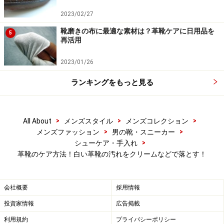
白いスムースレザーの靴で色合いに透明感が少なく平板
な印象を与えるものが多いのは、そのためなのですが、
2023/02/27
実はこれがケアの大きなヒント！ モノは考えようで「白
靴磨きの布に最適な素材は？革靴ケアに日用品を
5
再活用
い顔料が革の表面をがっちりガードしてくれている」と
みなせばよいのです。汚れ落としには怖がらずに、
記事
2023/01/26
「革靴の手入れに使うクリームの選び方と使い方」
にあ
ランキングをもっと見る
るようなクリーナーを用いればいとも簡単に解決してし
まいますし、色が抜けてしまうようなこともありませ
ん。
>
>
>
All About
メンズスタイル
メンズコレクション
>
>
メンズファッション
男の靴・スニーカー
白い靴のもう一つの大敵は日光などによる色焼け＝黄ば
>
シューケア・手入れ
革靴のケア方法！白い革靴の汚れをクリームなどで落とす！
みですが、スムースレザーの場合は上記の事実を知って
いれば対応は極めて単純！クリーナーを用いた後に、新
しいうちは「無色の乳化性クリーム」を、黄ばんでしま
会社概要
採用情報
ったら
「白の乳化性靴クリーム」
を用いてブラッシング
投資家情報
広告掲載
＆空拭きでオシマイです。この「白の靴クリームは」、
利用規約
プライバシーポリシー