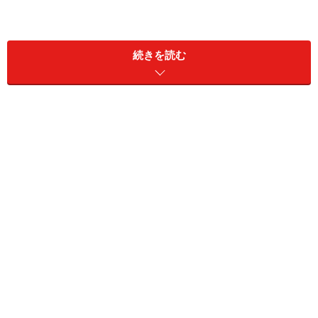
続きを読む
うーん、これって簡単なようで結構悩ましい質問なので
すよ。今回は皆さんと一緒にこの話題＋α、ちょっと真
面目に考えてみましょうか。
2005年の夏からはじまった、いわゆる「クールビズ」運
動。本来は他の分野での取り組みも色々とあるのです
が、やはり一番注目されたのは、ノージャケット・ノー
ネクタイ化の推奨に代表される、冷房を弱めにしても暑