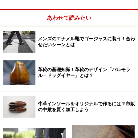
く感じないような男性の装いの工夫でしょう。暑い時季
の略装に言わば「国家」のお墨付きが得られたわけで、
あわせて読みたい
大方の人は特に何も考えることもなく喜んだのではない
でしょうか？
メンズのエナメル靴でゴージャスに装う！合わ
せたいシーンとは
革靴の基礎知識！革靴のデザイン「バルモラ
ル・ドッグイヤー」とは？
牛革インソールをオリジナルで作るには？市販
の中敷を賢く加工しよう
でも、身に付けるものを少なくすると言うことは、「残