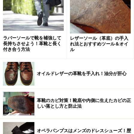
りのまだ身に付けているものだけで、何かを的確に表現
しなくてはいけない」ことも意味します。今までの装い
に求められていた以上に、「清潔」とかさらには「信
頼」などの感覚を、今までよりも数少ないアイテムで表
現しなければならない。これは意外と難題で、年代や業
ラバーソールで靴を補強して
レザーソール（革底）の手入
長持ちさせよう！革靴と長く
れ法とおすすめツール＆オイ
種に関わらず、大多数の方が最適解を未だに見出せてい
付き合う方法
ル
ないのが現状でしょう。
ジャケットやネクタイなどがなくなり、装いの重心が軽
オイルドレザーの革靴を手入れ！油分が肝心
くなる分、それを下支えする靴も表情がシンプルなもの
を合わせ、容姿全体の釣り合いを取る。靴に関しては、
解らなくなったら、素直にこのように考えてください！
革靴のカビ対策！靴底や内側に生えたカビの正
具体的には、ブローグやメダリオンなどゴテゴテと入っ
しい落とし方と防止法
ていない
プレーントウ
の紐靴が、このような装いに大変
重宝するはずです。まさに、偉大なる単純。
オペラパンプスはメンズのドレスシューズ！歴