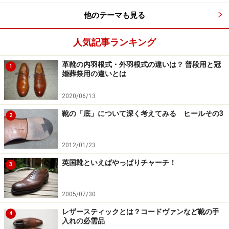
やや薄めの茶色があると、何かと重宝します。もちろん
他のテーマも見る
普通の黒でも大丈夫です。ただし、ジャケットがないと
人気記事ランキング
ベルトが丸見えになりますから、靴とベルトの色調を合
わせることを、絶対に忘れないで下さい。
革靴の内羽根式・外羽根式の違いは？ 普段用と冠
1
婚葬祭用の違いとは
2020/06/13
クールビズは足元から考える！
靴の「底」について深く考えてみる ヒールその3
2
KEDSの外羽根式プレーントウ「ヨーマンオックスフォー
2012/01/23
ド」。要はキャンバススニーカーですが、使い方や色次第で
クールビズ仕様にもなりうる、素晴らしい靴です。
英国靴といえばやっぱりチャーチ！
3
ちょっとしたブームになったKEDSの古典的なキャンバス
2005/07/30
スニーカー。今季は様々なお店向けの別注品が数多く出
レザースティックとは？コードヴァンなど靴の手
揃い、その出来も大変素晴らしかったのですが、実はそ
4
入れの必需品
の中で、クールビズ向けに「あと一歩で最適」なものが