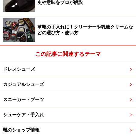
史や意味をプロが解説
オールデンのモディファイドラスト外羽根式プレーントウで
す。暑い時にはゴテゴテした意匠の靴を選ばないのが、涼し
げに見せる一番のコツですよ。
革靴の手入れに！クリーナーや乳液クリームな
どの選び方・使い方
ローファーなどのスリッポンも、まあ悪くはないのです
が、ちょっと軽さが強調され過ぎてしまう場合もありま
すし、プレーンなものでもモンクストラップとなると、
この記事に関連するテーマ
バックルが目立って清涼感が出なくなるケースも出てき
ます。なので、どちらもちょっと応用編。プレーントウ
ドレスシューズ
をしっかり履きこなせるようになったら、トライされて
みて下さい。
カジュアルシューズ
スニーカー・ブーツ
また、アッパーの素材も、素直に牛のスムースレザーで
良いと思います。近年カバンの素材で人気の編み革メッ
シューケア・手入れ
シュ（イントレチャート）は魅力的ですし確かに涼しい
でしょうが、個人的には表情がビジネス向きとは思えま
靴のショップ情報
せん。色合いは、もし職場の環境が許されるのであれば