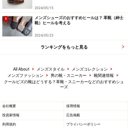
あったのです。それが上の写真の外羽根式
プレーントウ
2024/05/15
「ヨーマンオックスフォード」です。
メンズシューズのおすすめヒールは？ 革靴（紳士
5
靴）ヒールを考える
ご覧の通り、スタイル自体はどのような場面でも通用し
2024/05/23
てしまうごくごく自然なもの。それを頑丈さと通気性に
優れるコットンキャンバス地で作ったわけです。アウト
ランキングをもっと見る
ソールはスニーカーですから当然ゴムですが、インソー
ルをレザーではなくジュート地とすることで、履き心地
>
>
>
All About
メンズスタイル
メンズコレクション
の柔らかさと吸湿性の良さを両立させました。
>
>
>
メンズファッション
男の靴・スニーカー
靴関連情報
クールビズの靴はどうする？革靴・スニーカーなどのおすすめシュ
アッパーとアウトソールの境目も、一般的なドレスシュ
ーズ
ーズを髣髴とさせる色合いのテーピングで処理されてい
るので、いわゆる「レザースニーカー」よりも落ち着い
会社概要
採用情報
た印象を与えます。
投資家情報
広告掲載
利用規約
プライバシーポリシー
さすがにダークスーツ姿ではバランスを取りづらいでし