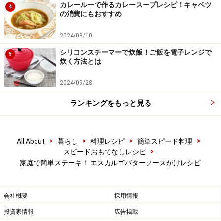
ダンが時間の目安です。
カレールーで作るカレースープレシピ！キャベツ
4
の消費にもおすすめ
もっと分かりやすいのが、肉の表面を指で押してみる方
2024/03/10
法です。押したときに頬の柔らかさであればレア、耳た
シリコンスチーマーで炊飯！ご飯を電子レンジで
5
ぶの弾力に近かったらミディアム、鼻の頭の固さだった
炊く方法とは
らウェルダンといった具合に判断します。
2024/09/28
ランキングをもっと見る
>
>
>
>
All About
暮らし
料理レシピ
簡単スピード料理
>
スピードおもてなしレシピ
家庭で簡単ステーキ！ エスカルゴバターソースがけレシピ
会社概要
採用情報
投資家情報
広告掲載