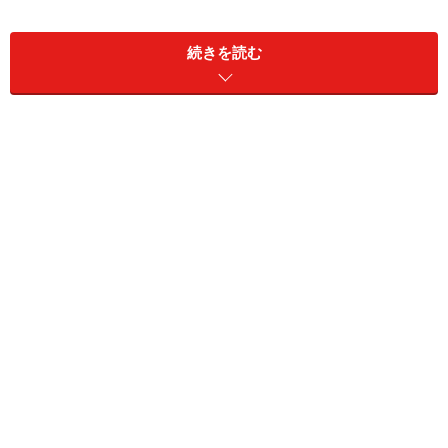
続きを読む
ステーキの難しさは焼き加減！ 時間はあくまで目安と
なり（使用の肉や厚み、火力などによってもかわりま
す）、確実なのは肉表面の弾力で判断することです。方
法は簡単！ 指で肉を押してみるだけです。頬の柔らか
さだったらレア、耳たぶの弾力に近かったらミディア
ム、鼻の頭の固さだったらウェルダン。これでお好みの
焼き方に調整してみてくださいね。
今回のソースはみんな大好き、ガーリックバター醤油。
エスカルゴバターはステーキのほか、きのこやシーフー
ドのソテー、ガーリックトーストなど使い道がたくさ
ん！ 是非作り置きしてみてくださいね。