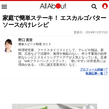
家庭で簡単ステーキ！ エスカルゴバター
ソースがけレシピ
更新日：
2024年12月15日
野口 英世
簡単スピード料理 ガイド
料理研究家、フードスタイリストとして、テレビや雑誌、新
聞、広告などで活躍中。無理や無駄のない、作り手重視の効率
的なレシピとスタイリングアイデアが人気となっている。近著
は「turkフライパンクックブック」「使いやすい台所道具には
理由がある」（共に誠文堂新光社）など。
プロフィール詳細
執筆記事一覧