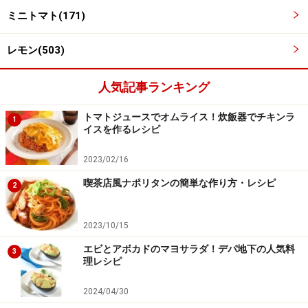
ミニトマト(171)
レモン(503)
人気記事ランキング
トマトジュースでオムライス！炊飯器でチキンラ
1
イスを作るレシピ
フライパンを強火にかけ、肉を30秒ほど焼く。
3
2023/02/16
フライパンを強火にかけ、牛脂を入れ、たっぷり脂をひ
喫茶店風ナポリタンの簡単な作り方・レシピ
2
きだします。 肉を入れ、そのまま30秒ほど焼きます。中
火に落とし、フライパンを時々ゆすりながら、さらに1
2023/10/15
分ほど焼きます。
エビとアボカドのマヨサラダ！デパ地下の人気料
肉にしっかりと焼き色がつき、肉汁が浮いてきたら、裏
3
理レシピ
返します。肉の厚みやお好みの焼き具合にもよります
が、30秒～でレア、1分～でミディアム、2分～でウェル
2024/04/30