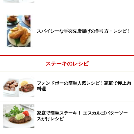
ニンニク
2～3かけ
エスカルゴバター：作り置きに適した分量です。作る量
は調整してください
スパイシーな手羽先唐揚げの作り方・レシピ！
エスカルゴバター・ステーキの作り方・手
順
■
エスカルゴバターソースステーキの作り方
ステーキのレシピ
エスカルゴバターを作る。
1
フォンドボーの簡単人気レシピ！家庭で極上肉
エスカルゴバターを作ります。フードプロセッサーにパ
料理
セリ、にんにくを入れ、あらみじん切りにします。 バタ
ーを加え、よく混ぜます。
家庭で簡単ステーキ！ エスカルゴバターソー
パセリ、にんにくをみじん切りし（にんにくはすりおろ
スがけレシピ
しでもOK）、室温に戻したバターと混ぜ合わせても！