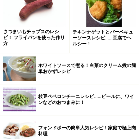
牛脂
1かけ
塩
少々
こしょう
少々
さつまいもチップスのレシ
チキンナゲットとバーベキュ
ピ！ フライパンを使った作り
ーソースレシピ……豆腐でヘ
方
ルシー！
醤油
大さじ1
クレソン
1/2束
ホワイトソースで煮る！白菜のクリーム煮の簡
単おかずレシピ
ミニトマト
4個
レモン
輪切り2枚
枝豆ペペロンチーニレシピ……ビールに、ワイ
■
＜エスカルゴバター＞の材料
ンなどのおつまみに！
加塩バター
400g
パセリ
1/4～1/3束
フォンドボーの簡単人気レシピ！家庭で極上肉
料理