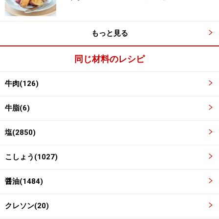
肉は調理30分前に冷蔵庫から出し、室温に戻します。筋
があれば、筋切りをし、コップの底などを使い、肉を叩
もっと見る
きます。
バットや皿にはじめに塩コショウをふり、肉を置きいれ
同じ材料のレシピ
ます。その上からさらに塩コショウをふります。そのま
ま5分ほど置きます。
牛肉(126)
牛脂(6)
塩(2850)
こしょう(1027)
醤油(1484)
クレソン(20)