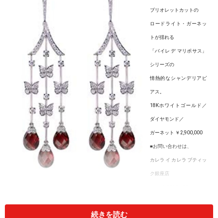
ブリオレットカットの
ロードライト・ガーネッ
トが揺れる
「バイレ デ マリポサス」
シリーズの
情熱的なシャンデリアピ
アス。
18Kホワイトゴールド／
ダイヤモンド／
ガーネット ￥2,900,000
■お問い合わせは、
カレラ イ カレラ ブティッ
ク銀座店
電話03-5537-1850
WEBサイトは、
続きを読む
www.carreraycarrera.com