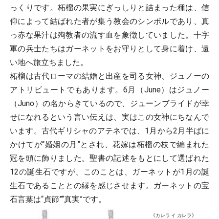
っくりです。柘榴の果実にぎっしりと詰まった種は、信
仰によって結ばれた者が集う教会のシンボルであり、真
っ赤な果汁は殉教者の流す血を象徴していました。十字
軍の兵士たちはガーネットをお守りとして身に着け、遠
い地へ旅立ちました。
柘榴は古代ローマの結婚と出産を司る女神、ジュノーの
アトリビュートでもあります。6月（June）はジュノー
（Juno）の名からきているので、ジューンブライドが幸
せになれるという言い伝えは、実はこの女神にちなんで
います。古代ギリシャのアテネでは、1月から2月半ばに
かけてが“婚姻の月”とされ、花嫁は柘榴の枝で編まれた
冠を頭に飾りました。聖書の記述をもとにして選ばれた
12の誕生石ですが、このことは、ガーネットが1月の誕
生石であることとの縁を感じさせます。ガーネットの宝
石言葉は“貞節”“真実”です。
《カレラ イ カレラ》