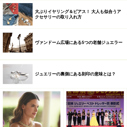
高い石」と客に説明しているのを聞いたからです。ロー
大ぶりイヤリング＆ピアス！ 大人も似合うア
ドライトは最もポピュラーなガーネットであるにもかか
クセサリーの取り入れ方
わらず、です。ロードライトは確かに美しい石です。し
かし、その名が希少価値を高めるために使われるのに
は、どうにも納得がいきません。
ヴァンドーム広場にある5つの老舗ジュエラー
関連記事を読む ≫
「
7月の誕生石、ルビー
」 「
8月の誕生石、ペリドット
」
「
9月の誕生石、サファイア
」 「
10月の誕生石、オパール
」
ジュエリーの裏側にある刻印の意味とは？
「
11月の誕生石、トパーズ
」 「
12月の誕生石、トルコ石
」
「1月の誕生石、ガーネット」
※参考にした書籍は連載の最後でお知らせします。
リンク集「誕生石・パワーストーン」を
見る ≫
トップページに
戻る ≫
（Page : 1）