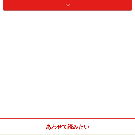
誕生石のガーネットは赤ですが、この宝石にはオレン
ジ、イエロー、グリーンなどの虹色が揃います。変種名
でいうと、パイロープ（赤）、ロードライト（紫～
赤）、アルマンディン（赤）、スペサルティン（オレン
ジ）、グロッシュラー（緑～黄～オレンジ・白）、デマ
ントイド（緑）など。パイロープという種類のガーネッ
トはダイヤモンドと一緒に採れるので、ダイヤモンド原
石が埋まっている鉱床を探す目安としても役立ちます。
ときにはダイヤモンドの結晶のなかに、ごく小さなガー
ネットのかけらが入り込んでいることもあるのです。
最近、インターナショナルジュエラー（たとえばカルテ
ィエなど）は「ロードライト・ガーネット」といった変
種名までスペックに詳述するようになってきました。し
かしこれはよい傾向でもあり、悪い傾向でもあります。
というのは、あるジュエラーでショップスタッフが「ロ
あわせて読みたい
ードライトは、ガーネットのなかでも特に希少で価値の