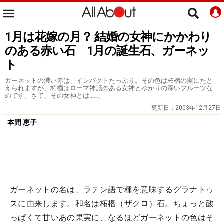
1月は花嫁の月？ 結婚の女神にかかわり
のある赤い石 1月の誕生石、ガーネッ
ト
ガーネットの濃い赤は、インパクトたっぷり。その色は柘榴の実にたと
えられますが、柘榴はローマ神話のある女神とゆかりの深いフルーツな
のです。さて、その女神とは……。
更新日：
2003年12月27日
本間 恵子
ガーネットの名は、ラテン語で種を意味するグラナトゥ
スに由来します。和名は柘榴（ザクロ）石。ちょっと酸
っぱくて甘いあの果実に、なるほどガーネットの色はそ