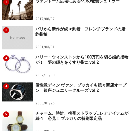
ヴァンドーム広場にある5つの老舗ジュエラー
1
2017/08/07
パリから新作が続々到着 フレンチブランドの婚
2
約指輪
2001/03/01
ハリー・ウィンストンから100万円を切る婚約指輪
3
が！ 夢の輝きをくすり指に vol.2
2002/11/03
個性派ディン ヴァン、ゾッカイも続々新店オープ
4
ン 銀座ジュエリークルーズ vol.2
2003/01/26
チャーム、時計、携帯ストラップ…レアアイテムが
5
続々 必見！ ブルガリの特別限定品