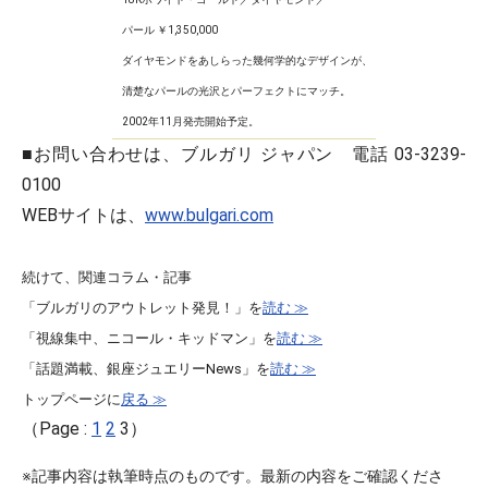
パール ￥1,350,000
ダイヤモンドをあしらった幾何学的なデザインが、
清楚なパールの光沢とパーフェクトにマッチ。
2002年11月発売開始予定。
■お問い合わせは、ブルガリ ジャパン 電話 03-3239-
0100
WEBサイトは、
www.bulgari.com
続けて、関連コラム・記事
「ブルガリのアウトレット発見！」を
読む ≫
「視線集中、ニコール・キッドマン」を
読む ≫
「話題満載、銀座ジュエリーNews」を
読む ≫
トップページに
戻る ≫
（Page :
1
2
3）
※記事内容は執筆時点のものです。最新の内容をご確認くださ