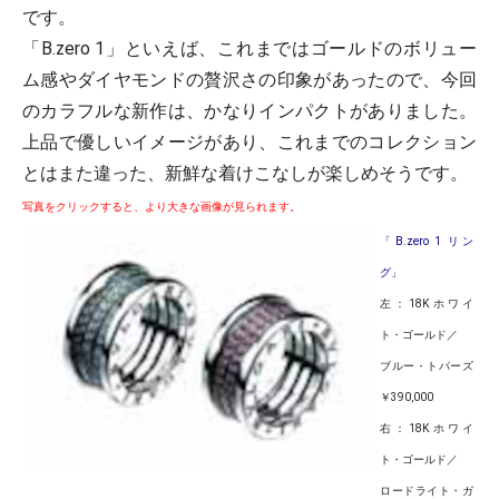
です。
「B.zero 1」といえば、これまではゴールドのボリュー
ム感やダイヤモンドの贅沢さの印象があったので、今回
のカラフルな新作は、かなりインパクトがありました。
上品で優しいイメージがあり、これまでのコレクション
とはまた違った、新鮮な着けこなしが楽しめそうです。
写真をクリックすると、より大きな画像が見られます。
「B.zero 1 リン
グ」
左：18Kホワイ
ト・ゴールド／
ブルー・トパーズ
￥390,000
右：18Kホワイ
ト・ゴールド／
ロードライト・ガ