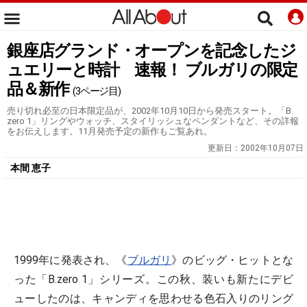
銀座店グランド・オープンを記念したジ
ュエリーと時計 速報！ ブルガリの限定
品＆新作
(3ページ目)
売り切れ必至の日本限定品が、2002年10月10日から発売スタート。「B.
zero 1」リングやウォッチ、スタイリッシュなペンダントなど、その詳報
をお伝えします。11月発売予定の新作もご覧あれ。
更新日：
2002年10月07日
本間 恵子
1999年に発表され、《
ブルガリ
》のビッグ・ヒットとな
った「B.zero 1」シリーズ。この秋、装いも新たにデビ
ューしたのは、キャンディを思わせる色石入りのリング