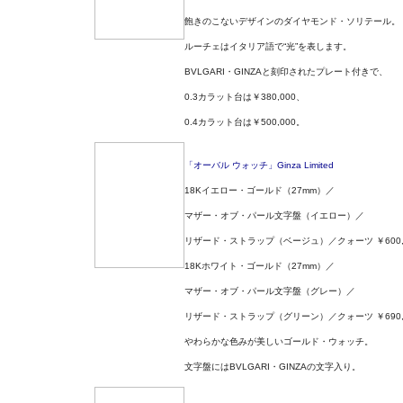
飽きのこないデザインのダイヤモンド・ソリテール。
ルーチェはイタリア語で“光”を表します。
BVLGARI・GINZAと刻印されたプレート付きで、
0.3カラット台は￥380,000、
0.4カラット台は￥500,000。
「オーバル ウォッチ」Ginza Limited
18Kイエロー・ゴールド（27mm）／
マザー・オブ・パール文字盤（イエロー）／
リザード・ストラップ（ベージュ）／クォーツ ￥600,
18Kホワイト・ゴールド（27mm）／
マザー・オブ・パール文字盤（グレー）／
リザード・ストラップ（グリーン）／クォーツ ￥690,
やわらかな色みが美しいゴールド・ウォッチ。
文字盤にはBVLGARI・GINZAの文字入り。