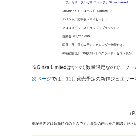
「ブルガリ・ブルガリ ウォッチ」Ginza Limited
18Kホワイト・ゴールド（38mm）／
スペシャル文字盤（ネイビー）／
クロコダイル・ストラップ（ブラック）／
自動巻 ￥1,200,000
曜日・月・日を表示するカレンダー機能付き。
6時位置には、30秒のレトログラード・セコンドが。
※Ginza Limitedはすべて数量限定なの
次ページ
では、11月発売予定の新作ジュエリ
（Pa
※記事内容は執筆時点のものです。最新の内容をご確認くださ