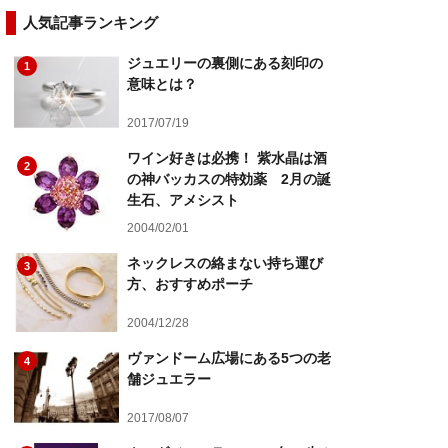
人気記事ランキング
ジュエリーの裏側にある刻印の
1
意味とは？
2017/07/19
ワイン好きは必携！ 紫水晶は酒
2
の神バッカスの特効薬 2月の誕
生石、アメシスト
2004/02/01
ネックレスの絡まない持ち運び
3
方、おすすめポーチ
2004/12/28
ヴァンドーム広場にある5つの老
4
舗ジュエラー
2017/08/07