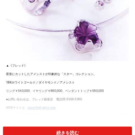
▲《フレッド》
星形にカットしたアメシストが印象的な「スター」コレクション。
18Kホワイトゴールド／ダイヤモンド／アメシスト
リング￥540,000、イヤリング￥880,000、ペンダントトップ￥580,000
■お問い合わせは、フレッド銀座店 電話03-3569-3090
WEBサイトは、
www.fred-paris.com
しょげた子供は、もうひとりいるようです。それは『赤
毛のアン』の主人公、アン・シャーリー。彼女はダイヤ
モンドが想像していた通りの色をしていなかったため
続きを読む