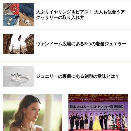
んだ「ヘアジュエリー」は、べつだん悪趣味でも何でも
大ぶりイヤリング＆ピアス！ 大人も似合うア
なく、亡き人を偲ぶセンチメンタルな装身具として一般
クセサリーの取り入れ方
的でした。
「なんてりっぱなブローチでしょう（It's a perfectly
elegant brooch.）」アンはブローチを手にとり、こうた
ヴァンドーム広場にある5つの老舗ジュエラー
たみかけます。「紫水晶って、おとなしいすみれたちの
魂だと思わない？（Do you think amethysts can be the
souls of good violets?）」。夢見がちな“アン節”スロット
ル全開のワンシーンです。
ジュエリーの裏側にある刻印の意味とは？
※記事内容は執筆時点のものです。最新の内容をご確認くださ
い。
次のページへ
1
/
2