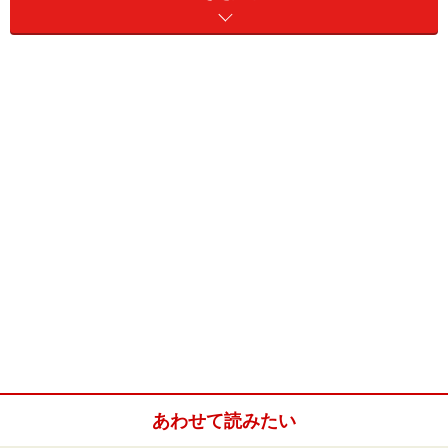
に、がっかりして泣いてしまいました。
「紫水晶って、ただ美しいというほかないわ。あたしが
考えていたダイヤモンドとおなじだわ。ずっと前、まだ
一度もダイヤモンドを見たことがなかったときに、あた
し、本で読んで、どんなものか想像してみて、きっと美
しい、ぼうっと光る紫色の石だろうと思ったの。ある
日、女の人の指輪にほんとのダイヤモンドを見たとき、
あたしがっかりして泣いてしまったの。もちろん、とて
も美しいにはちがいないけれど、あたしの考えていたダ
イヤモンドみたいじゃなかったのですもの」（村岡花子
訳／新潮文庫）
ここでアンがうっとりと見惚れているのは、彼女の養い
親、マリラが大切にしている紫水晶（アメシスト）のブ
ローチ。マリラの母親の遺髪をひとふさ中央に納め、そ
の周囲を極上のアメシストが取り巻いたデザインです。
あわせて読みたい
物語の舞台は19世紀後期。この頃、故人の髪の毛を仕込