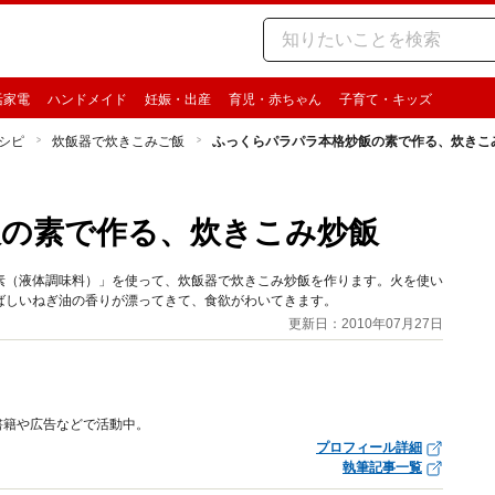
活家電
ハンドメイド
妊娠・出産
育児・赤ちゃん
子育て・キッズ
シピ
炊飯器で炊きこみご飯
ふっくらパラパラ本格炒飯の素で作る、炊きこ
の素で作る、炊きこみ炒飯
飯の素（液体調味料）」を使って、炊飯器で炊きこみ炒飯を作ります。火を使い
ばしいねぎ油の香りが漂ってきて、食欲がわいてきます。
更新日：2010年07月27日
書籍や広告などで活動中。
プロフィール詳細
執筆記事一覧