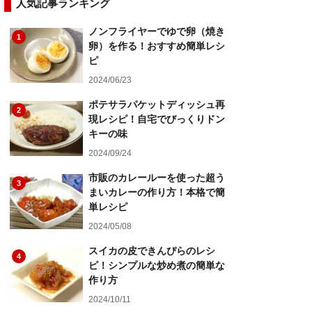
人気記事ランキング
ノンフライヤーでゆで卵（焼き
1
卵）を作る！おすすめ簡単レシ
ピ
2024/06/23
ポテサラパケットディッシュ再
2
現レシピ！自宅でびっくりドン
キーの味
2024/09/24
市販のカレールーを使った超う
3
まいカレーの作り方！本格で簡
単レシピ
2024/05/08
スイカの皮できんぴらのレシ
4
ピ！シンプルな炒め煮の簡単な
作り方
2024/10/11