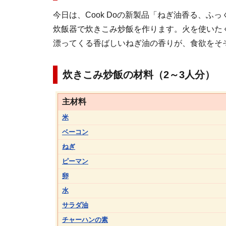
今日は、Cook Doの新製品「ねぎ油香る、
炊飯器で炊きこみ炒飯を作ります。火を使いた
漂ってくる香ばしいねぎ油の香りが、食欲をそ
炊きこみ炒飯の材料（2～3人分）
主材料
米
ベーコン
ねぎ
ピーマン
卵
水
サラダ油
チャーハンの素