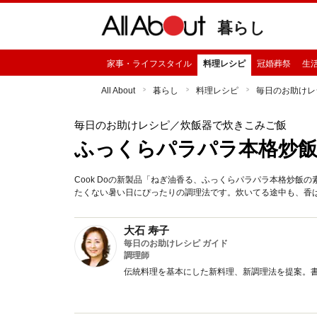
暮らし
家事・ライフスタイル
料理レシピ
冠婚葬祭
生
All About
暮らし
料理レシピ
毎日のお助けレ
毎日のお助けレシピ
／炊飯器で炊きこみご飯
ふっくらパラパラ本格炒飯
Cook Doの新製品「ねぎ油香る、ふっくらパラパラ本格炒
たくない暑い日にぴったりの調理法です。炊いてる途中も、香
大石 寿子
毎日のお助けレシピ ガイド
調理師
伝統料理を基本にした新料理、新調理法を提案。