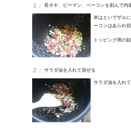
1
：
長ネギ、ピーマン、ベーコンを刻んで内
米はといでザルに
ーコンはあられ切
トッピング用の刻
2
：
サラダ油を入れて混ぜる
サラダ油を入れて