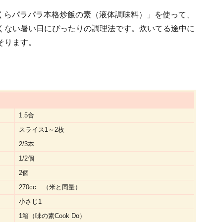
ふっくらパラパラ本格炒飯の素（液体調味料）」を使って、
くない暑い日にぴったりの調理法です。炊いてる途中に
そります。
1.5合
スライス1～2枚
2/3本
1/2個
2個
270cc （米と同量）
小さじ1
1箱（味の素Cook Do）