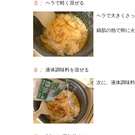
5
：
ヘラで軽く混ぜる
ヘラで大きくさっ
鍋肌の熱で卵に火
6
：
液体調味料を混ぜる
次に、液体調味料