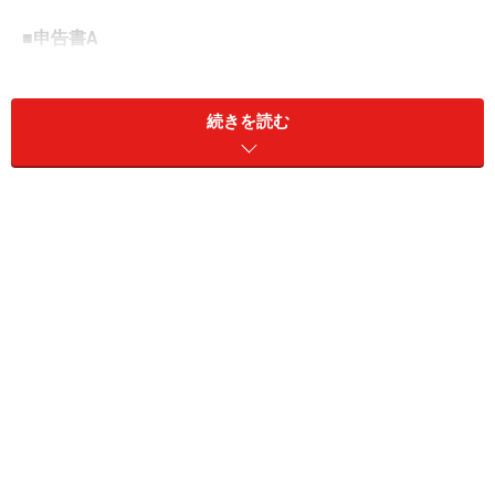
■申告書A
所得の種類が給与所得・配当所得・一時所得・雑所得で
ある人が使う
続きを読む
＞＞申告書Aの書き方・記入例はこちら
■申告書B
給与所得・配当所得・一時所得・雑所得に加えて、不動
産所得や事業所得がある人が使う
＞＞申告書Bの書き方・記入例はこちら