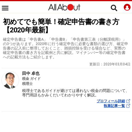
初めてでも簡単！確定申告書の書き方
【2020年最新】
確定申告書は「申告書A」「申告書B」「申告書第三表（分離課税用）」
の3つがあります。2020年に行う確定申告に必要な書類の選び方、確定申
告書の記入前に整理しておくこと、雑損控除を受ける場合など、実際の
確定申告書の書き方を記載例と共に解説。マイナンバー等の確定申告書
への記載方法もご紹介します。
更新日：
2020年03月04日
田中 卓也
税金 ガイド
税理士
税理士であるガイドが避けては通れない税金の問題について、
専門用語もかみくだいてわかりやすく解説。
プロフィール詳細
執筆記事一覧