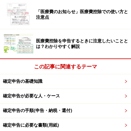
場合がある
「医療費のお知らせ」医療費控除での使い方と
年末調整で適用対象とならない雑損控除（後述）、
医療
注意点
費控除
、
ふるさと納税
などの
寄附金控除
を受けたい場合
や、初めて
住宅ローン控除
の適用を受ける場合、給与所
得者でも確定申告をする必要があります。そのまま放置
医療費控除を申告するときに注意したいことと
は？わかりやすく解説
しておくと、受けられるはずの
所得控除
や税額控除を受
けることができないので、確定申告を行うべきなので
す。
この記事に関連するテーマ
なお、
ワンストップ特例制度
を利用してすでにふるさと
確定申告の基礎知識
納税の手続きを済ませている方でも、確定申告をした時
確定申告が必要な人・ケース
点でワンストップ特例は無効となりますので、「すべて
のふるさと納税について確定申告でやり直す」ことが必
確定申告の手順(申告・納税・還付)
要になります。
確定申告に必要な書類(用紙)
＞＞医療費控除の申告方法はこちら