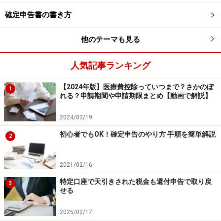
＞＞寄附金控除の申告方法はこちら
確定申告書の書き方
＞＞住宅ローン控除の申告方法はこちら
他のテーマも見る
＞＞株の損失の繰越控除を申告する方法はこちら
人気記事ランキング
記入前に、源泉徴収票の主要項目をチェッ
【2024年版】医療費控除っていつまで？さかのぼ
1
ク
れる？申請期間や申請期限まとめ【動画で解説】
ここでは雑損控除を例に、確定申告書の書き方と記入例
2024/03/19
を解説します。給与所得者の所得の状況は下記源泉徴収
初心者でもOK！確定申告のやり方 手順を簡単解説
2
票の記載例のとおりです（〇数字は無視してくださ
い）。
2021/02/16
特定口座で天引きされた税金も還付申告で取り戻
3
せる
令和元年雑損控除適用前の源泉徴収票記載例 （出典：国税
2025/02/17
庁 資料より）