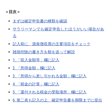
＜目次＞
まずは確定申告書の種類を確認
サラリーマンでも確定申告したほうがいい場合があ
る
記入前に、源泉徴収票の主要項目をチェック
雑損控除の書き方を順を追って解説
1. 「収入金額等」欄に記入
2. 「所得金額」欄に記入
3. 「所得から差し引かれる金額」欄に記入
4. 「税金の計算」欄に記入
5. 「還付される税金の受取場所」欄に記入
6. 第二表も記入の上、確定申告書を期限までに提出