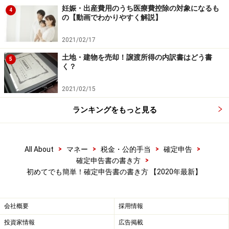
妊娠・出産費用のうち医療費控除の対象になるも
4
の【動画でわかりやすく解説】
次の3つのポイントについてまずは押さえておきましょ
2021/02/17
う。
土地・建物を売却！譲渡所得の内訳書はどう書
5
く？
■所得状況等
サラリーマンが確定申告する場合、源泉徴収票は必須の
2021/02/15
書類です。上のサンプルから読み取れる所得状況等は以
ランキングをもっと見る
下のとおりです。
・年収 714万円
>
>
>
>
All About
マネー
税金・公的手当
確定申告
・所得 522万6000円
>
確定申告書の書き方
初めてでも簡単！確定申告書の書き方 【2020年最新】
・すでに支払っている所得税 16万9500円
なお、年末調整時に考慮されている所得控除は258万
会社概要
採用情報
9196円ですが、これには雑損控除が考慮されていませ
投資家情報
広告掲載