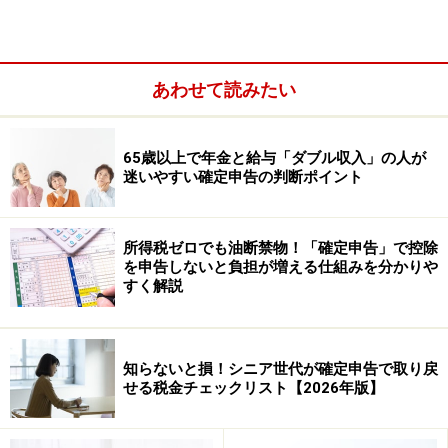
あわせて読みたい
65歳以上で年金と給与「ダブル収入」の人が
■申告書第三表（分離課税用）
迷いやすい確定申告の判断ポイント
株の譲渡や土地・建物の譲渡など分離課税に該当するも
のがあるときに、申告書Bに加えて使用
所得税ゼロでも油断禁物！「確定申告」で控除
＞＞申告書第三表（分離課税用）の書き方・記入例はこ
を申告しないと負担が増える仕組みを分かりや
すく解説
ちら
なお、2019年分確定申告より、スマホでできる確定申告
知らないと損！シニア世代が確定申告で取り戻
のパターンが大幅に拡充され、この記事で紹介する雑損
せる税金チェックリスト【2026年版】
控除を申告するケースでもそちらに該当するので、自身
のご都合にあった確定申告パターンで確定申告手続きを