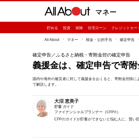
マネー
貯める
投資
保険
住宅ローン
クレジットカー
All About
マネー
税金・公的手当
確定申告
確定申告
／ふるさと納税・寄附金控の確定申告
義援金は、確定申告で寄附
国内や海外の被災者に対して義援金をおくると、寄附金控除に
て解説します。
大沼 恵美子
貯蓄 ガイド
ファイナンシャルプランナー（CFP®）
CFPのガイドが貯蓄ができないと悩む人に、賢い