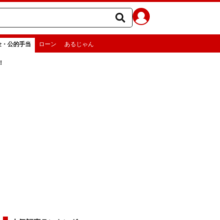
金・公的手当
ローン
あるじゃん
！