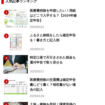
人気記事ランキング
医療費控除を申請したい！用紙
1
はどこで入手する？【2024年確
定申告】
2024/03/21
ふるさと納税をしたら確定申告
2
を！書き方と記入例
2020/01/22
特定口座で天引きされた税金も
3
還付申告で取り戻せる
2025/02/17
医療費控除の交通費は確定申告
4
書にどう書く？領収書がない場
合の記入
2025/01/24
土地・建物を売却！譲渡所得の