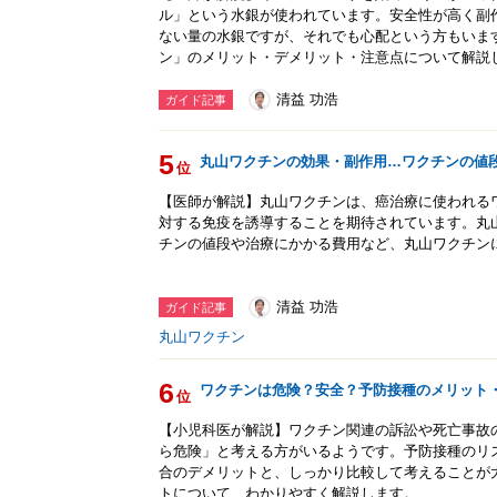
ル」という水銀が使われています。安全性が高く副
ない量の水銀ですが、それでも心配という方もいま
ン」のメリット・デメリット・注意点について解説
清益 功浩
ガイド記事
5
丸山ワクチンの効果・副作用…ワクチンの値
位
【医師が解説】丸山ワクチンは、癌治療に使われる
対する免疫を誘導することを期待されています。丸
チンの値段や治療にかかる費用など、丸山ワクチン
清益 功浩
ガイド記事
丸山ワクチン
6
ワクチンは危険？安全？予防接種のメリット
位
【小児科医が解説】ワクチン関連の訴訟や死亡事故
ら危険」と考える方がいるようです。予防接種のリ
合のデメリットと、しっかり比較して考えることが
トについて、わかりやすく解説します。