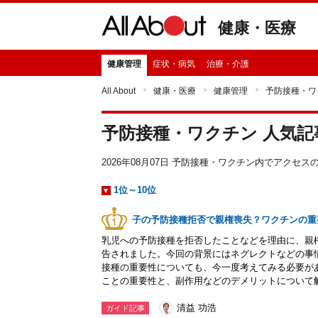
健康・医療
健康管理
症状・病気
治療・介護
All About
健康・医療
健康管理
予防接種・ワ
予防接種・ワクチン 人気
2026年08月07日 予防接種・ワクチン内でアクセ
1位～10位
子の予防接種拒否で親権喪失？ワクチンの重
乳児への予防接種を拒否したことなどを理由に、親
告されました。今回の背景にはネグレクトなどの事
接種の重要性についても、今一度考えてみる必要が
ことの重要性と、副作用などのデメリットについて
清益 功浩
ガイド記事