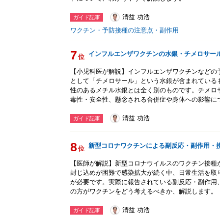
清益 功浩
ガイド記事
ワクチン・予防接種の注意点・副作用
7
インフルエンザワクチンの水銀・チメロサー
位
【小児科医が解説】インフルエンザワクチンなどの
として「チメロサール」という水銀が含まれている
性のあるメチル水銀とは全く別のものです。チメロ
毒性・安全性、懸念される合併症や身体への影響に
清益 功浩
ガイド記事
8
新型コロナワクチンによる副反応・副作用・
位
【医師が解説】新型コロナウイルスのワクチン接種
封じ込めが困難で感染拡大が続く中、日常生活を取
が必要です。実際に報告されている副反応・副作用
の方がワクチンをどう考えるべきか、解説します。
清益 功浩
ガイド記事