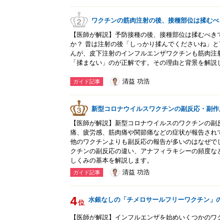
ワクチンの筋肉注射の後、接種部位は揉むべ
【医師が解説】予防接種の後、接種部位は揉むべき
か？ 昔は注射の後「しっかり揉んでくださいね」
んが、皮下注射のインフルエンザワクチンも筋肉注
「揉まない」のが正解です。その理由と背景を解説
清益 功浩
ガイド記事
新型コロナウイルスワクチンの副反応・副作
【医師が解説】新型コロナウイルスのワクチンの副
痛、疲労感、筋肉痛や関節痛などの症状が報告され
他のワクチンよりも副反応の報告が多いのはなぜで
クチンの副反応の違い、アナフィラキシーの頻度な
しくみの基本を解説します。
清益 功浩
ガイド記事
4
水銀なしの「チメロサールフリーワクチン」
位
【医師が解説】インフルエンザを始めいくつかのワ