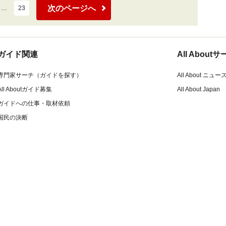
次のページへ
…
23
ガイド関連
All Abou
専門家サーチ（ガイドを探す）
All About ニュー
All Aboutガイド募集
All About Japan
ガイドへの仕事・取材依頼
国民の決断