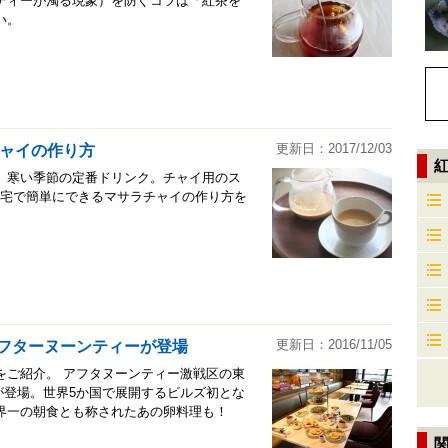
ティーが濁る現象）を防ぐコツは「紅茶を
い。
更新日：2017/12/03
ャイの作り方
、寒い季節の定番ドリンク。チャイ用のス
自宅で簡単にできるマサラチャイの作り方を
更新日：2016/11/05
のアフターヌーンティーが登場
をご紹介。 アフタヌーンティー激戦区の東
」が登場。世界5か国で展開するビルズ初とな
界一の朝食とも称されたあの卵料理も！