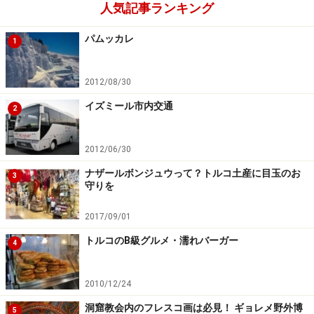
人気記事ランキング
パムッカレ
1
2012/08/30
イズミール市内交通
2
2012/06/30
ナザールボンジュウって？トルコ土産に目玉のお
3
守りを
2017/09/01
トルコのB級グルメ・濡れバーガー
4
2010/12/24
洞窟教会内のフレスコ画は必見！ ギョレメ野外博
5