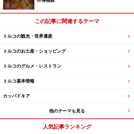
外博物館
か」と聞くのがトルコ流です。丸暗記でも十分活用でき
ますので、下記の会話を覚えておくと色々便利です。
この記事に関連するテーマ
調子はどうですか Nasilsiniz ? （ナッスルスヌズ）
トルコの観光・世界遺産
いいです Iyiyim （イイイム）
トルコのお土産・ショッピング
あなたはどうですか？ Siz nasilsinz ? （シズ ナッスルス
ヌズ）
トルコのグルメ・レストラン
トルコ基本情報
いいです Iyiyim （イイイム）
ありがとう Tesekkur ederim （テシェキュレデリム）
カッパドキア
これは、毎日トルコ人がびっくりするほど何度も繰り返
他のテーマも見る
す会話パターン。お店に入って「メルハバ～。ナッスル
スヌズ？」と言うだけで、もうあなたは立派なトルコ
人気記事ランキング
人！ お店の人も喜んで対応してくれるでしょう。一方、