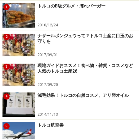
トルコのB級グルメ・濡れバーガー
別れる時の挨拶はこちら……
1
さようなら Hos cakalin （ホシュ チャカルン）
2010/12/24
ナザールボンジュウって？トルコ土産に目玉のお
2
守りを
色々な別れの挨拶がありますが、これは時間帯を気にせ
ず使える点が便利。もしくは「バイバイ」でも十分通じ
2017/09/01
ます。
現地ガイドおススメ！食べ物・雑貨・コスメなど
3
人気のトルコ土産26
※記事内容は執筆時点のものです。最新の内容をご確認くださ
い。
※海外を訪れる際には最新情報の入手に努め、「
外務省 海外安全
2017/09/20
ホームページ
」を確認するなど、安全確保に十分注意を払ってく
ださい。
減毛効果！トルコの自然コスメ、アリ卵オイル
4
2014/11/13
次のページへ
1
/
6
トルコ航空券
5