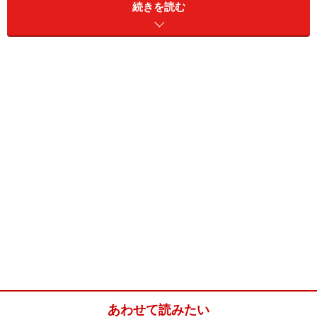
続きを読む
なトルコ語を知っておくと何かと便利。また、片言でも
トルコ語を話すと、現地のトルコ人は大喜び。文法が違
うとか、発音が変なんていうのはご愛敬で、一言「メル
ハバ」と言うだけで旅行が数倍楽しくなることうけあい
です！
あわせて読みたい