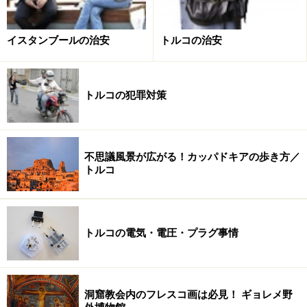
イスタンブールの治安
トルコの治安
トルコの犯罪対策
不思議風景が広がる！カッパドキアの歩き方／
トルコ人の心をぐっと掴むには、まずはあいさつ言葉か
トルコ
ら。時間帯に関係なく、いつでも使える必殺の言葉はこ
ちらです。
トルコの電気・電圧・プラグ事情
こんにちは Merhaba （メルハバ）
これを一言言うだけで、相手のトルコ人の対応もかなり
洞窟教会内のフレスコ画は必見！ ギョレメ野
違ってくるはず。また、これに続いて「調子はどうです