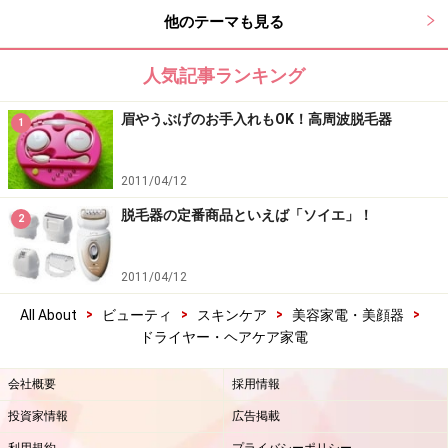
他のテーマも見る
人気記事ランキング
眉やうぶげのお手入れもOK！高周波脱毛器
1
2011/04/12
脱毛器の定番商品といえば「ソイエ」！
2
2011/04/12
>
>
>
>
All About
ビューティ
スキンケア
美容家電・美顔器
ドライヤー・ヘアケア家電
会社概要
採用情報
投資家情報
広告掲載