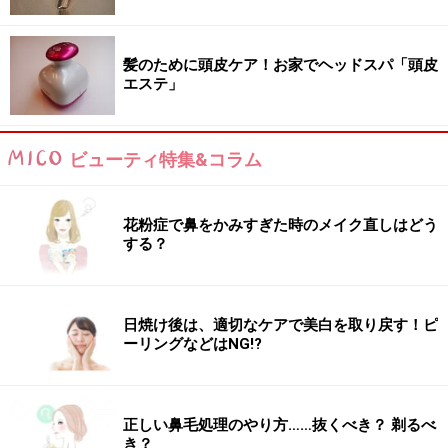
髪のために頭皮ケア！お家でヘッドスパ「頭皮
エステ」
ビューティ特集&コラム
花粉症で鼻をかみすぎた時のメイク直しはどう
する？
日焼け後は、適切なケアで美白を取り戻す！ピ
ーリングなどはNG!?
正しい鼻毛処理のやり方……抜くべき？ 剃るべ
き？