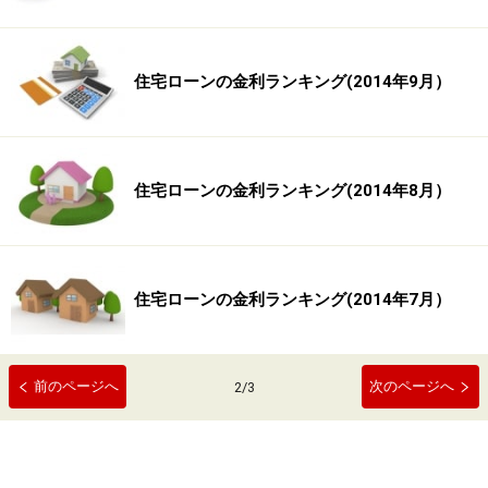
住宅ローンの金利ランキング(2014年9月）
住宅ローンの金利ランキング(2014年8月）
住宅ローンの金利ランキング(2014年7月）
前のページへ
次のページへ
2
/
3