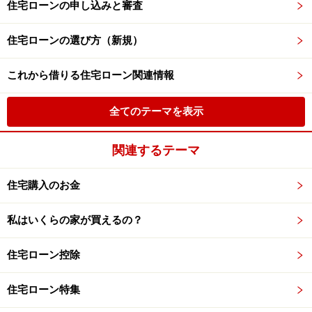
住宅ローンの申し込みと審査
住宅ローンの選び方（新規）
これから借りる住宅ローン関連情報
全てのテーマを表示
関連するテーマ
住宅購入のお金
私はいくらの家が買えるの？
住宅ローン控除
住宅ローン特集