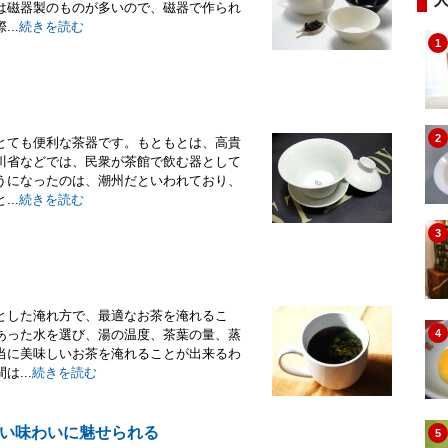
は磁器製のものが多いので、磁器で作られ
..
続きを読む
1
2
とても便利な茶器です。もともとは、高貴
川省などでは、民衆が茶館で飲む器として
うになったのは、潮州だといわれており、
..
続きを読む
3
とした淹れ方で、最適なお茶を淹れるこ
あった水を選び、湯の温度、茶葉の量、蒸
4
当に美味しいお茶を淹れることが出来るわ
...
続きを読む
い味わいに魅せられる
5