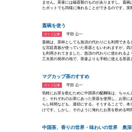
ません。茶壷には磁器製のものがありますし、蓋碗
たポットでも同様に淹れることができるのです。実際.
蓋碗を使う
平田 公一
ガイド記事
蓋碗は、茶杯としても急須の代わりにも利用できる
な宮廷貴族が使っていた茶器ともいわれますが、四
も利用されてきました。急須の代わりに使われるよ
工夫茶の発祥の地で、茶壷よりも手軽に使える茶器と.
マグカップ茶のすすめ
平田 公一
ガイド記事
気軽にお茶を飲むために中国茶の醍醐味は、ちゃん
と。それぞれのお茶にあった茶器を使用し、お茶に
らし時間なども、適切にする。そうすることで、本
けです。しかし、そのように淹れたお茶を飲める時間は
中国茶、香りの世界・味わいの世界 奥深