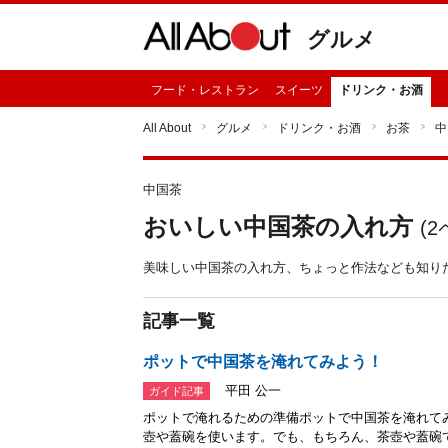
グルメ
フード・レストラン
スイーツ
ドリンク・お酒
All About
グルメ
ドリンク・お酒
お茶
中
中国茶
おいしい中国茶の入れ方
(
2
美味しい中国茶の入れ方、ちょっと作法なども知り
記事一覧
ポットで中国茶を淹れてみよう！
平田 公一
ガイド記事
ポットで淹れるための準備ポットで中国茶を淹れて
壺や蓋碗を使います。でも、もちろん、茶壺や蓋碗