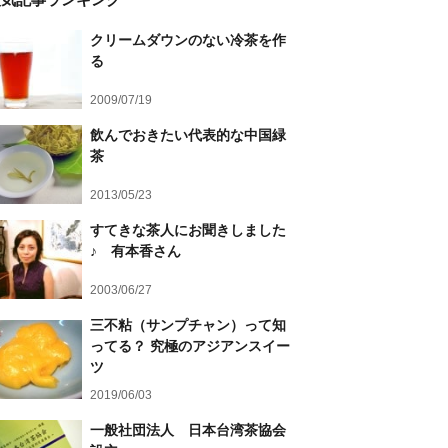
クリームダウンのない冷茶を作
る
2009/07/19
飲んでおきたい代表的な中国緑
茶
2013/05/23
すてきな茶人にお聞きしました
♪ 有本香さん
2003/06/27
三不粘（サンプチャン）って知
ってる？ 究極のアジアンスイー
ツ
2019/06/03
一般社団法人 日本台湾茶協会