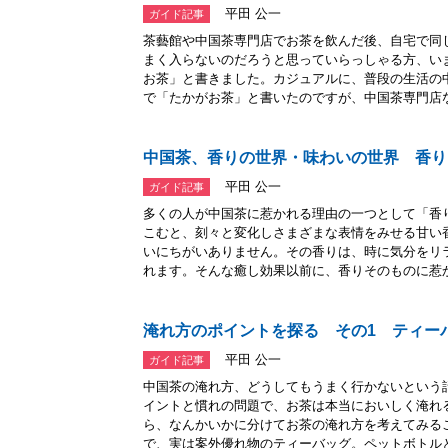
平田 公一
ガイド記事
茶藝館や中国茶専門店でお茶を飲んだ後、自宅で同
まく入らないのだろうと思っていらっしゃる方、い
お茶」と書きました。カジュアルに、普段の生活の
で「たかがお茶」と書いたのですが、中国茶専門店な.
中国茶、香りの世界・味わいの世界 香り
平田 公一
ガイド記事
多くの人が中国茶に惹かれる理由の一つとして「香
こむと、刻々と変化しさまざまな表情をみせる甘い
いにちがいありません。その香りは、時に気分をリ
れます。そんな癒し効果以前に、香りそのものに惹か.
淹れ方のポイントを探る その1 ティー
平田 公一
ガイド記事
中国茶の淹れ方、どうしてもうまく行かないという
イントと慣れの問題で、お茶は本当においしく淹れ
ら、なんかいかに分けてお茶の淹れ方を考えてみる
で、実は案外優れ物のティーバッグ。ペットボトルと同