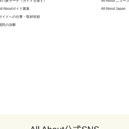
専門家サーチ（ガイドを探す）
All About ニュー
All Aboutガイド募集
All About Japan
ガイドへの仕事・取材依頼
国民の決断