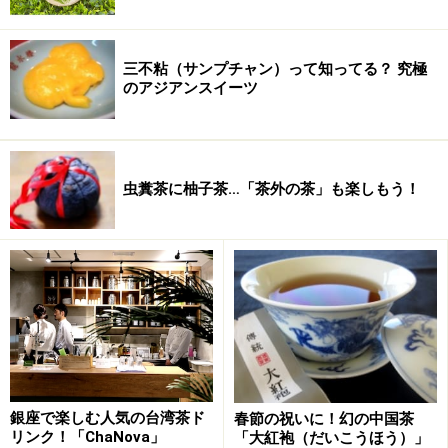
三不粘（サンプチャン）って知ってる？ 究極
のアジアンスイーツ
虫糞茶に柚子茶…「茶外の茶」も楽しもう！
銀座で楽しむ人気の台湾茶ド
春節の祝いに！幻の中国茶
リンク！「ChaNova」
「大紅袍（だいこうほう）」