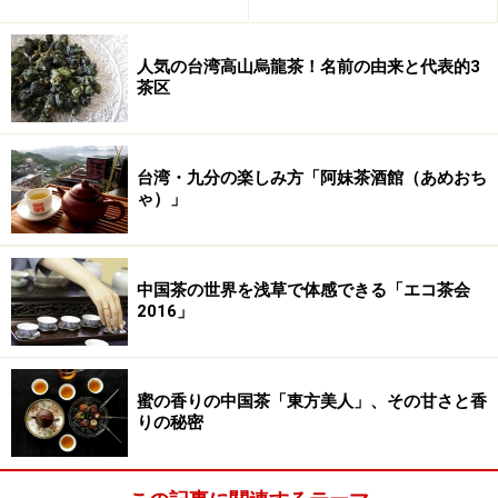
人気の台湾高山烏龍茶！名前の由来と代表的3
茶区
台湾・九分の楽しみ方「阿妹茶酒館（あめおち
ゃ）」
中国茶の世界を浅草で体感できる「エコ茶会
2016」
蜜の香りの中国茶「東方美人」、その甘さと香
りの秘密