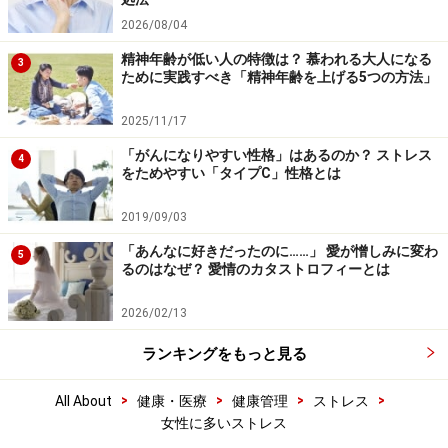
2026/08/04
精神年齢が低い人の特徴は？ 慕われる大人になる
3
ために実践すべき「精神年齢を上げる5つの方法」
2025/11/17
「がんになりやすい性格」はあるのか？ ストレス
4
をためやすい「タイプC」性格とは
2019/09/03
「あんなに好きだったのに……」 愛が憎しみに変わ
5
るのはなぜ？ 愛情のカタストロフィーとは
2026/02/13
ランキングをもっと見る
>
>
>
>
All About
健康・医療
健康管理
ストレス
女性に多いストレス