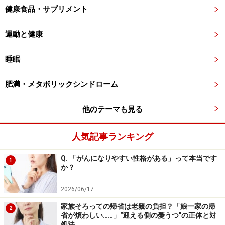
健康食品・サプリメント
運動と健康
睡眠
肥満・メタボリックシンドローム
他のテーマも見る
人気記事ランキング
Q. 「がんになりやすい性格がある」って本当です
1
か？
2026/06/17
家族そろっての帰省は老親の負担？「娘一家の帰
2
省が煩わしい……」"迎える側の憂うつ"の正体と対
処法