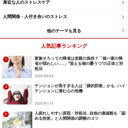
りません。
身近な人のストレスケア
上のような状態がつづいている場合、うつ病などの心の
人間関係・人付き合いのストレス
病の可能性もあるので、まずは心の専門医に相談するこ
他のテーマも見る
とをお勧めします。同時に、このつらさを楽にするため
のヒントを2つお伝えしますので、ぜひ参考にしてみて
人気記事ランキング
ください。
家族そろっての帰省は老親の負担？「娘一家の帰
1
省が煩わしい……」"迎える側の憂うつ"の正体と対
処法
1）一度、立ち止まって自分にとっての「正
2026/08/04
しい生き方」を見出す
テンションが高すぎる人は「躁的防衛」かも…ハイ
2
荷下ろし症候群に苦しむ方には、それまでやりたいこと
テンションに潜む心の危機
もがまんし、全力で走りつづけてきた人が多いのではな
2026/01/15
いでしょうか。今は、自分なりの「正しい生き方」を見
人疲れしやすい原因・対処法…自他の価値観を「認
出すための模索期間だととらえてみましょう。
3
める技術」と人間関係の調整のコツ