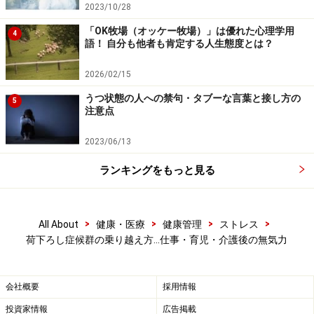
自分なりの「正しい生き方」を知るには、立ち止まって
2023/10/28
考えるのがいちばんです。「正しい」という字を分解し
「OK牧場（オッケー牧場）」は優れた心理学用
4
語！ 自分も他者も肯定する人生態度とは？
てみてください。「一」と「止」で構成されています
ね。この字の構成からも、
今の自分にとって何が正しい
2026/02/15
のかを理解するには、「一度、止まる」ことが必要
だと
うつ状態の人への禁句・タブーな言葉と接し方の
5
いえるのではないでしょうか。
注意点
2023/06/13
「何もやりたくない」「何にも興味がそそられない」と
いう思いは、無理に何かをしようとせず、止まってゆっ
ランキングをもっと見る
くり考えたいという心のサインなのかもしれません。
>
>
>
>
All About
健康・医療
健康管理
ストレス
荷下ろし症候群の乗り越え方…仕事・育児・介護後の無気力
会社概要
採用情報
投資家情報
広告掲載