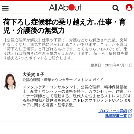
荷下ろし症候群の乗り越え方…仕事・育
児・介護後の無気力
【公認心理師が解説】仕事や子育て、介護などから解放された後、突然
むなしくなり、無気力感におそわれることがあります。こうした不調は
「荷下ろし症候群」と呼ばれるものです。とてもつらいものですが、乗
り越えれば前向きに生きる気力がよみがえります。 荷下ろし症候群を乗
り越える2つのポイントをご紹介します。
更新日：
2023年07月11日
大美賀 直子
公認心理師・産業カウンセラー ／ストレス ガイド
メンタルケア・コンサルタント。公認心理師、精神保健福祉
士、産業カウンセラーの資格を持ち、カウンセラー、作家、セ
ミナー講師として活動する。現代人を悩ませるストレスに関す
る基礎知識と対処法を解説。ストレスマネジメントやメンタル
ケアに関する著書・監修多数。
プロフィール詳細
執筆記事一覧