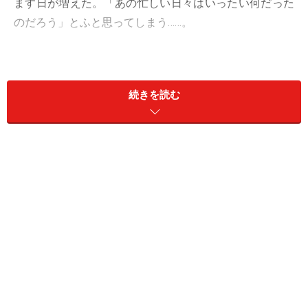
ます日が増えた。「あの忙しい日々はいったい何だった
のだろう」とふと思ってしまう……。
子どもたちが成人、社会人となり、それぞれに自立。
「手が離れてよかった」と思う一方で、無性にさびしい
続きを読む
気持ちにとらわれてしまう……。
長年つづけてきた介護が終わり、忙しさから解放されて
やっと一息。これからようやく色々なことができると思
っていたのに、何もやる気が起こらない……。