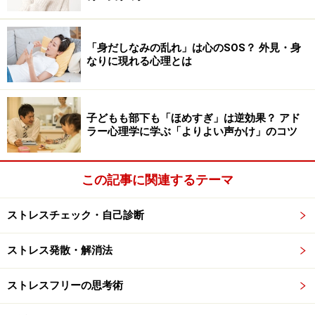
なにもしたくない、人に会いたくない……家
「身だしなみの乱れ」は心のSOS？ 外見・身
にこもり老化が進むことも
なりに現れる心理とは
暇になったらやってみたいこと、行ってみたい場所がた
くさんあったのに、時間ができた今、何を見ても心が動
子どもも部下も「ほめすぎ」は逆効果？ アド
かされず、どこに行っても心が満たされない……。その思
ラー心理学に学ぶ「よりよい声かけ」のコツ
いのギャップに戸惑い、「どうしたらやる気が出るのだ
ろう」とため息をつく方もいるでしょう。
この記事に関連するテーマ
人に会うのもおっくうで、友だちに誘われても行きたく
ストレスチェック・自己診断
ない、行ったところで憂うつな表情を見せるのはつら
い、繰り言ばかり聞かせてしまいそう。そう思い、人と
ストレス発散・解消法
会うことに躊躇してしまう方も多いものです。そのた
め、家にこもる時間が増え、ぼーっとすごしているうち
ストレスフリーの思考術
に足腰も体力も衰え、老化が進んでしまう方も少なくあ