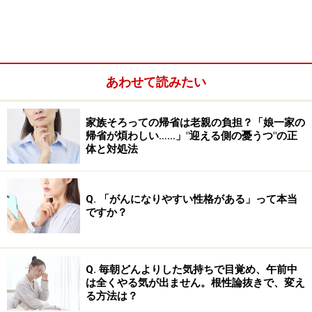
あわせて読みたい
中高年になると、上のような複雑な心境をおぼえ、つら
家族そろっての帰省は老親の負担？「娘一家の
帰省が煩わしい……」"迎える側の憂うつ"の正
く感じる人が増えていくようです。仕事や子育て、介護
体と対処法
などの責務から解放され、ほっとすると同時に、むなし
い気持ちやさびしい気持ちが押し寄せ、憂うつになって
Q. 「がんになりやすい性格がある」って本当
しまう。このような状態になる方は少なくありません。
ですか？
重い荷物を下ろしたあとのように、無気力
Q. 毎朝どんよりした気持ちで目覚め、午前中
になる「荷下ろし症候群」
は全くやる気が出ません。根性論抜きで、変え
る方法は？
こうした状況のときに注意したいのが、
「荷下ろし症候