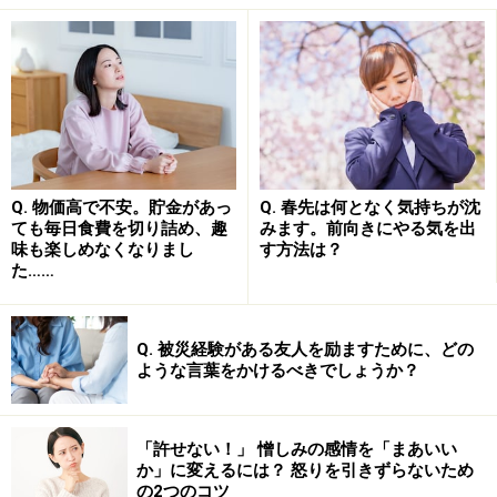
群」
です。背負いつづけてきた重い荷物を下ろしたとき
のように、緊張感から解放されるとともに気が抜けてし
まい、無気力になりやすくなる心身の状態です。
「休日も返上して全力で働いてきたのに、結局なにも残
らなかったのではないか……」
「子どもはあっさりと親元を去ってしまった。何のため
Q. 物価高で不安。貯金があっ
Q. 春先は何となく気持ちが沈
ても毎日食費を切り詰め、趣
みます。前向きにやる気を出
に苦労してきたのだろう……」
味も楽しめなくなりまし
す方法は？
「家族がいなくなった今、いったいなにを心の支えに生
た……
きていけばいいのか……」
Q. 被災経験がある友人を励ますために、どの
このように、「自分は何のために生きているだろう」と
ような言葉をかけるべきでしょうか？
考え続け、答えが見つからずに虚無感におそわれる方も
います。体を休めても疲労感がとれず、よく眠れない、
「許せない！」 憎しみの感情を「まあいい
食欲がわかない方も少なくありません。
か」に変えるには？ 怒りを引きずらないため
の2つのコツ