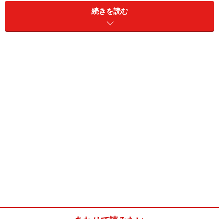
続きを読む
ガレット(7～10枚分)
■
ガレットの材料
そば粉
200g
薄力粉
50g
水
500cc
塩
小さじ1/2
卵
1個
バター
20g