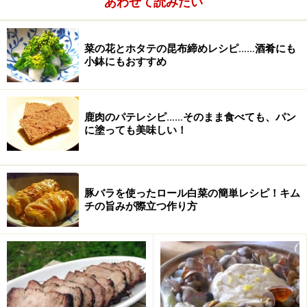
あわせて読みたい
菜の花とホタテの昆布締めレシピ……酒肴にも
小鉢にもおすすめ
鹿肉のパテレシピ……そのまま食べても、パン
に塗っても美味しい！
豚バラを使ったロール白菜の簡単レシピ！キム
チの旨みが際立つ作り方
ガレットの作り方・手順
■
ガレットの作り方
材料をよく混ぜる。
1
そば粉と薄力粉、塩、卵をボールに入れ、水を少しずつ