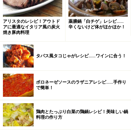
加えながらよく混ぜる。
アリスタのレシピ！アウトド
薬膳鍋「白チゲ」レシピ……
アに最適なイタリア風の炭火
辛くないけど体がほかほか！
焼き豚肉料理
タパス風タコじゃがレシピ……ワインに合う！
ボロネーゼソースのラザニアレシピ……手作り
で簡単！
鶏肉とたっぷり白菜の鶏鍋レシピ！美味しい鍋
料理の作り方