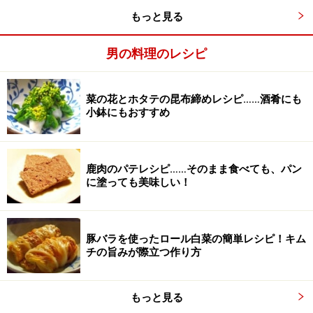
もっと見る
男の料理のレシピ
菜の花とホタテの昆布締めレシピ……酒肴にも
冷蔵庫で一晩おく。
3
小鉢にもおすすめ
生地を漉し器やざるで漉してダマを取り除き、そのまま
冷蔵庫で一晩おく。
鹿肉のパテレシピ……そのまま食べても、パン
に塗っても美味しい！
豚バラを使ったロール白菜の簡単レシピ！キム
チの旨みが際立つ作り方
もっと見る