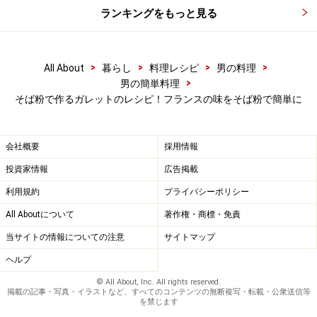
２か所を折って扇形にして、ひっくり返し、生地が焼け
ランキングをもっと見る
たら完成。ジャムや蜂蜜を塗って食べる。
>
>
>
>
All About
暮らし
料理レシピ
男の料理
>
男の簡単料理
そば粉で作るガレットのレシピ！フランスの味をそば粉で簡単に
会社概要
採用情報
投資家情報
広告掲載
利用規約
プライバシーポリシー
All Aboutについて
著作権・商標・免責
当サイトの情報についての注意
サイトマップ
ヘルプ
© All About, Inc. All rights reserved.
掲載の記事・写真・イラストなど、すべてのコンテンツの無断複写・転載・公衆送信等
を禁じます