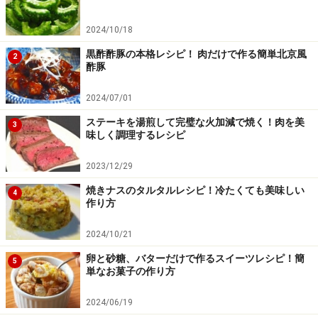
2024/10/18
黒酢酢豚の本格レシピ！ 肉だけで作る簡単北京風
2
酢豚
2024/07/01
ステーキを湯煎して完璧な火加減で焼く！肉を美
3
味しく調理するレシピ
2023/12/29
焼きナスのタルタルレシピ！冷たくても美味しい
4
作り方
2024/10/21
卵と砂糖、バターだけで作るスイーツレシピ！簡
5
単なお菓子の作り方
完成。
5
2024/06/19