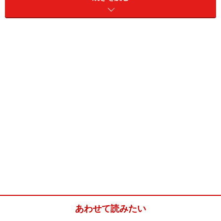
たけのこ
適宜 （下茹でしたものまた
は水煮）
バター
少々
生クリーム
耐熱皿に並べたたけのこが
浸る程度
グリュイエールチーズ
適宜
塩
少々
こしょう
少々
あわせて読みたい