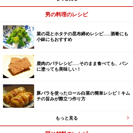
男の料理のレシピ
※記事内容は執筆時点のものです。最新の内容をご確認くださ
い。
※衛生面および保存状態に起因して食中毒や体調不良を引き起こ
菜の花とホタテの昆布締めレシピ……酒肴にも
す場合があります。必ず清潔な状態で、正しい方法で行い、なる
小鉢にもおすすめ
べく早めにお召し上がりください。また、持ち運びの際は保存方
法に注意してください。
鹿肉のパテレシピ……そのまま食べても、パン
【編集部おすすめの購入サイト】
に塗っても美味しい！
Amazonで人気レシピの書籍をチェック！
豚バラを使ったロール白菜の簡単レシピ！キム
チの旨みが際立つ作り方
楽天市場で人気レシピの書籍をチェック！
もっと見る