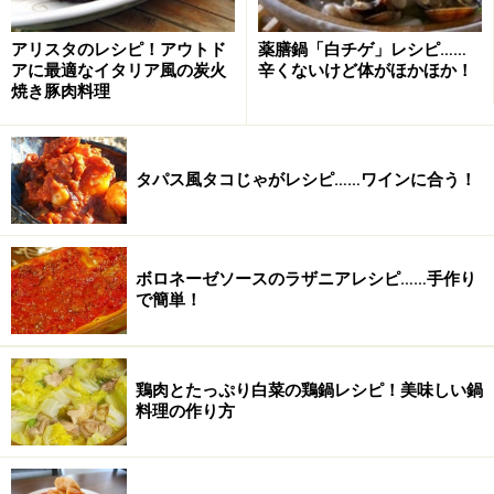
アリスタのレシピ！アウトド
薬膳鍋「白チゲ」レシピ……
アに最適なイタリア風の炭火
辛くないけど体がほかほか！
焼き豚肉料理
タパス風タコじゃがレシピ……ワインに合う！
ボロネーゼソースのラザニアレシピ……手作り
で簡単！
鶏肉とたっぷり白菜の鶏鍋レシピ！美味しい鍋
料理の作り方
2
生クリームをひたひたになるまで注ぐ。これをオーブン