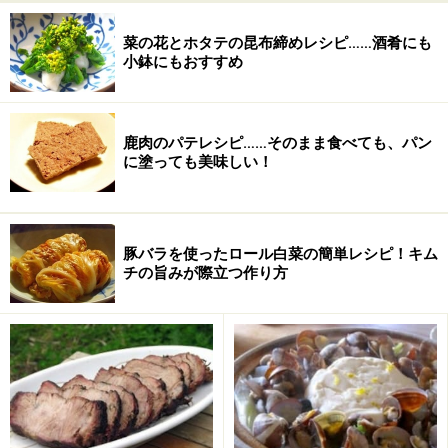
菜の花とホタテの昆布締めレシピ……酒肴にも
小鉢にもおすすめ
鹿肉のパテレシピ……そのまま食べても、パン
に塗っても美味しい！
たけのこのグラタンの作り方・手順
■
グラタンの作り方
豚バラを使ったロール白菜の簡単レシピ！キム
1
チの旨みが際立つ作り方
たけのこは5ｍｍ幅程度の輪切りにし、大きいものはさ
らに半分～1/4に切って、塩、こしょうをまぶし、バタ
ーをこすりつけた耐熱皿に並べてゆく。