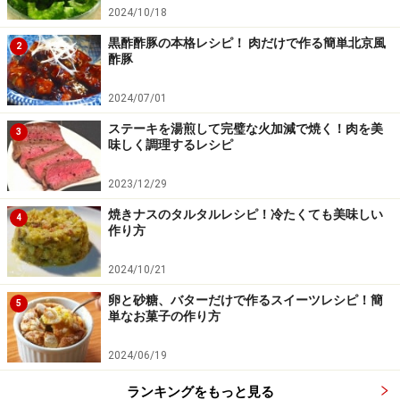
2024/10/18
黒酢酢豚の本格レシピ！ 肉だけで作る簡単北京風
2
酢豚
2024/07/01
ステーキを湯煎して完璧な火加減で焼く！肉を美
3
味しく調理するレシピ
2023/12/29
焼きナスのタルタルレシピ！冷たくても美味しい
4
作り方
2024/10/21
卵と砂糖、バターだけで作るスイーツレシピ！簡
5
単なお菓子の作り方
2024/06/19
ランキングをもっと見る