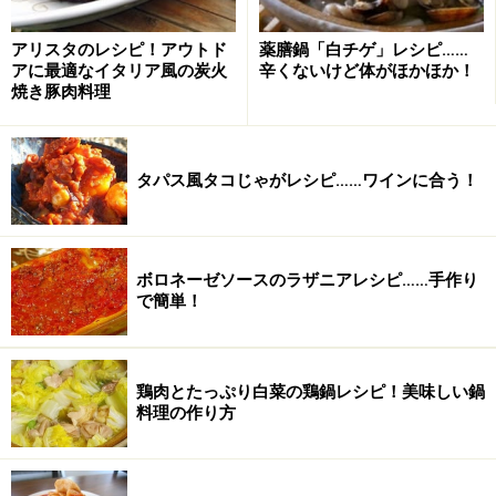
アリスタのレシピ！アウトド
薬膳鍋「白チゲ」レシピ……
アに最適なイタリア風の炭火
辛くないけど体がほかほか！
焼き豚肉料理
タパス風タコじゃがレシピ……ワインに合う！
ボロネーゼソースのラザニアレシピ……手作り
で簡単！
鶏肉とたっぷり白菜の鶏鍋レシピ！美味しい鍋
料理の作り方
3
ジャガイモの皮をむき、すべての材料を合わせます。 ジ