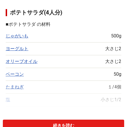
ポテトサラダ(4人分)
■
ポテトサラダ の材料
じゃがいも
500g
ヨーグルト
大さじ2
オリーブオイル
大さじ2
ベーコン
50g
たまねぎ
１/4個
塩
小さじ1/2
粒マスタード
小さじ1
ブラックペッパー
少々
続きを読む