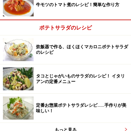
牛モツのトマト煮のレシピ！簡単な作り方
ャガイモを軽くつぶしながら全体をよく混ぜ、最後に黒
コショウをふって完成です。
ポテトサラダのレシピ
炊飯器で作る、ほくほくマカロニポテトサラダ
のレシピ
タコとじゃがいものサラダのレシピ！ イタリ
アンの定番メニュー
定番お惣菜ポテトサラダレシピ……手作りが美
味しい！
もっと見る