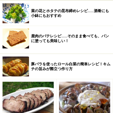
菜の花とホタテの昆布締めレシピ……酒肴にも
小鉢にもおすすめ
鹿肉のパテレシピ……そのまま食べても、パン
に塗っても美味しい！
豚バラを使ったロール白菜の簡単レシピ！キム
チの旨みが際立つ作り方
2
ジャガイモは皮ごと火がとおるまで、20分ほど茹でま
す。あるいはラップをして電子レンジに10数分かけて火
を通しても結構です。