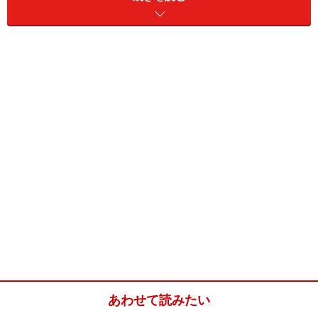
ポテトサラダの作り方・手順
■
ポテトサラダ の作り方
1
鍋にお湯を沸かし、スライスしたタマネギと小さな短冊
に切ったベーコンを入れて、サッと湯がき、すぐに引き
上げます。
あわせて読みたい