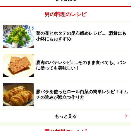
男の料理のレシピ
※記事内容は執筆時点のものです。最新の内容をご確認くださ
菜の花とホタテの昆布締めレシピ……酒肴にも
い。
小鉢にもおすすめ
※衛生面および保存状態に起因して食中毒や体調不良を引き起こ
す場合があります。必ず清潔な状態で、正しい方法で行い、なる
べく早めにお召し上がりください。また、持ち運びの際は保存方
法に注意してください。
鹿肉のパテレシピ……そのまま食べても、パン
に塗っても美味しい！
【編集部おすすめの購入サイト】
Amazonで人気レシピの書籍をチェック！
豚バラを使ったロール白菜の簡単レシピ！キム
チの旨みが際立つ作り方
楽天市場で人気レシピの書籍をチェック！
もっと見る