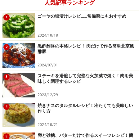
人気記事ランキング
ゴーヤの塩漬けレシピ……常備菜にもおすすめ
1
2024/10/18
黒酢酢豚の本格レシピ！ 肉だけで作る簡単北京風
2
酢豚
2024/07/01
ステーキを湯煎して完璧な火加減で焼く！肉を美
3
味しく調理するレシピ
2023/12/29
焼きナスのタルタルレシピ！冷たくても美味しい
4
作り方
2024/10/21
卵と砂糖、バターだけで作るスイーツレシピ！簡
5