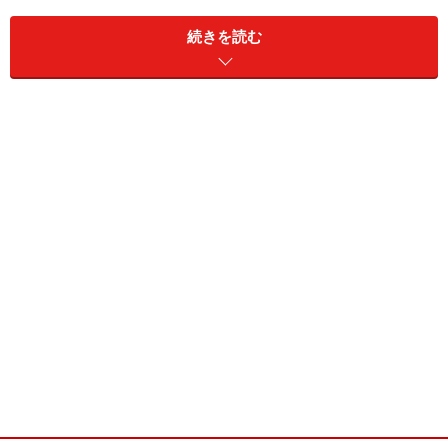
続きを読む
ソーセージのマヨネーズ焼き
◆
フライパンを熱し、マヨネーズを入れ、斜め切りにした
ソーセージを炒め、醤油を少量まわし入れる。
ビーフンスープ
◆
細切り野菜をスープで柔らかく煮て、戻したビーフンを
加え、酒、塩コショウで調味する。
※
中華風春雨スープのレシピ
2.
3.
4.
5.