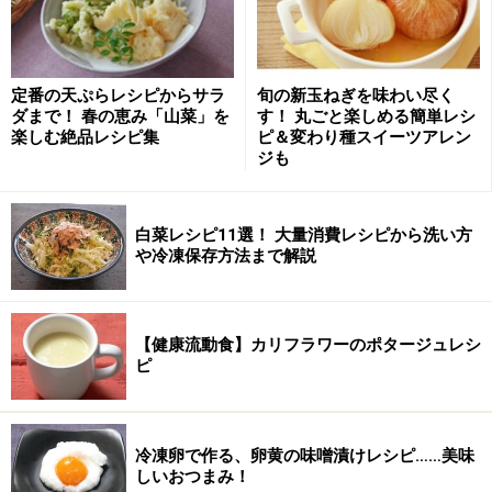
定番の天ぷらレシピからサラ
旬の新玉ねぎを味わい尽く
ダまで！ 春の恵み「山菜」を
す！ 丸ごと楽しめる簡単レシ
楽しむ絶品レシピ集
ピ＆変わり種スイーツアレン
ジも
白菜レシピ11選！ 大量消費レシピから洗い方
や冷凍保存方法まで解説
【健康流動食】カリフラワーのポタージュレシ
ピ
冷凍卵で作る、卵黄の味噌漬けレシピ……美味
しいおつまみ！