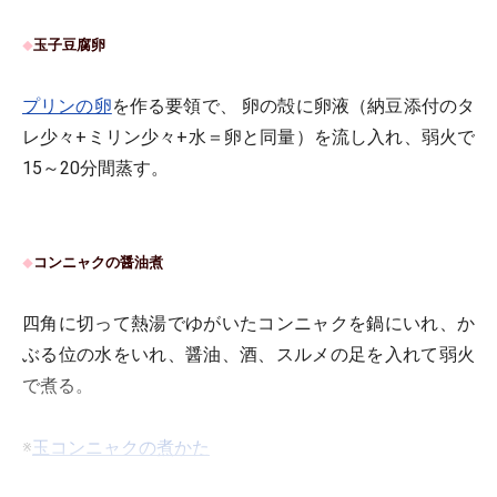
玉子豆腐卵
◆
プリンの卵
を作る要領で、 卵の殻に卵液（納豆添付のタ
レ少々+ミリン少々+水＝卵と同量）を流し入れ、弱火で
15～20分間蒸す。
コンニャクの醤油煮
◆
四角に切って熱湯でゆがいたコンニャクを鍋にいれ、か
ぶる位の水をいれ、醤油、酒、スルメの足を入れて弱火
で煮る。
※
玉コンニャクの煮かた