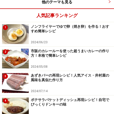
他のテーマも見る
人気記事ランキング
ノンフライヤーでゆで卵（焼き卵）を作る！おす
1
すめ簡単レシピ
2024/06/23
市販のカレールーを使った超うまいカレーの作り
2
方！本格で簡単レシピ
2024/05/08
あずきバーの再現レシピ！人気アイス・井村屋の
3
風味を真似た作り方
2024/07/14
ポテサラパケットディッシュ再現レシピ！自宅で
4
びっくりドンキーの味