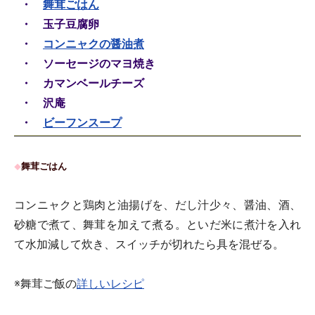
・
舞茸ごはん
・ 玉子豆腐卵
・
コンニャクの醤油煮
・ ソーセージのマヨ焼き
・ カマンベールチーズ
・ 沢庵
・
ビーフンスープ
舞茸ごはん
◆
コンニャクと鶏肉と油揚げを、だし汁少々、醤油、酒、
砂糖で煮て、舞茸を加えて煮る。といだ米に煮汁を入れ
て水加減して炊き、スイッチが切れたら具を混ぜる。
※舞茸ご飯の
詳しいレシピ