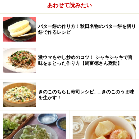
次ページへ
あわせて読みたい
・
弁当レシピ2004
バター餅の作り方！秋田名物のバター餅を切り
・
弁当レシピ2002～2003
餅で作るレシピ
・
弁当わざ一覧2003
■ 昨日紹介したのは
「2004 お弁当レシピ集」
こちら！
激ウマもやし炒めのコツ！ シャキシャキで旨
味をまとった作り方【周富徳さん奨励】
※記事内容は執筆時点のものです。最新の内容をご確認くださ
い。
※衛生面および保存状態に起因して食中毒や体調不良を引き起こ
す場合があります。必ず清潔な状態で、正しい方法で行い、なる
きのこのちらし寿司レシピ……きのこのうま味
べく早めにお召し上がりください。また、持ち運びの際は保存方
を生かす！
法に注意してください。
次のページへ
1
/
5