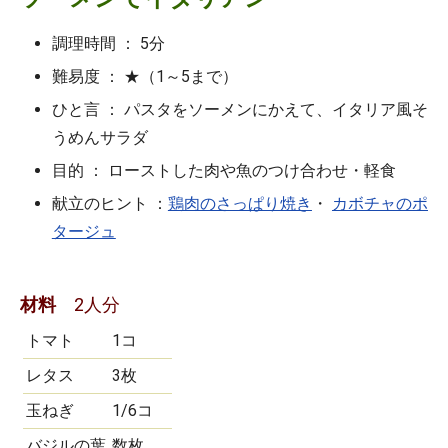
調理時間 ： 5分
難易度 ： ★（1～5まで）
ひと言 ： パスタをソーメンにかえて、イタリア風そ
うめんサラダ
目的 ： ローストした肉や魚のつけ合わせ・軽食
献立のヒント ：
鶏肉のさっぱり焼き
・
カボチャのポ
タージュ
材料
2人分
トマト
1コ
レタス
3枚
玉ねぎ
1/6コ
バジルの葉
数枚