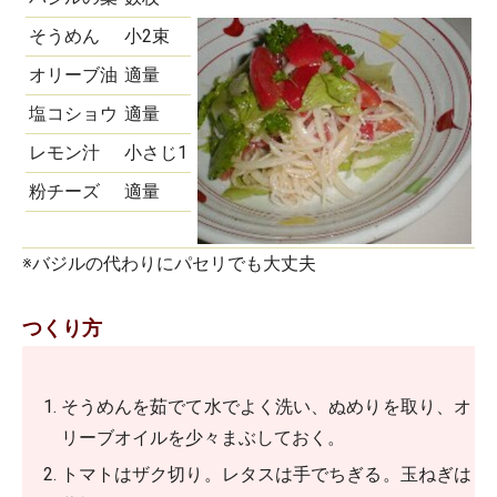
そうめん
小2束
オリーブ油
適量
塩コショウ
適量
レモン汁
小さじ1
粉チーズ
適量
※バジルの代わりにパセリでも大丈夫
つくり方
そうめんを茹でて水でよく洗い、ぬめりを取り、オ
リーブオイルを少々まぶしておく。
トマトはザク切り。レタスは手でちぎる。玉ねぎは