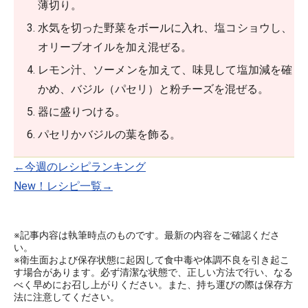
薄切り。
水気を切った野菜をボールに入れ、塩コショウし、
オリーブオイルを加え混ぜる。
レモン汁、ソーメンを加えて、味見して塩加減を確
かめ、バジル（パセリ）と粉チーズを混ぜる。
器に盛りつける。
パセリかバジルの葉を飾る。
←今週のレシピランキング
New！レシピ一覧→
※記事内容は執筆時点のものです。最新の内容をご確認くださ
い。
※衛生面および保存状態に起因して食中毒や体調不良を引き起こ
す場合があります。必ず清潔な状態で、正しい方法で行い、なる
べく早めにお召し上がりください。また、持ち運びの際は保存方
法に注意してください。