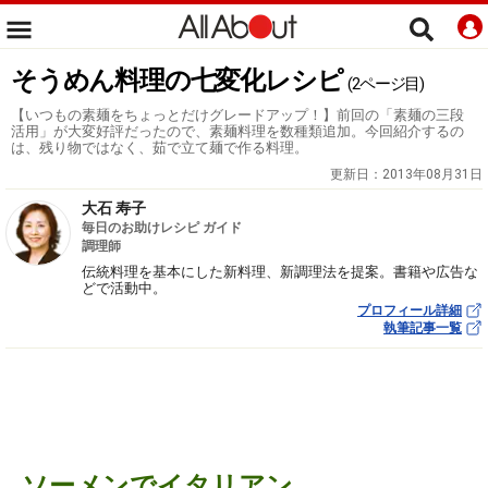
そうめん料理の七変化レシピ
(2ページ目)
【いつもの素麺をちょっとだけグレードアップ！】前回の「素麺の三段
活用」が大変好評だったので、素麺料理を数種類追加。今回紹介するの
は、残り物ではなく、茹で立て麺で作る料理。
更新日：
2013年08月31日
大石 寿子
毎日のお助けレシピ ガイド
調理師
伝統料理を基本にした新料理、新調理法を提案。書籍や広告な
どで活動中。
プロフィール詳細
執筆記事一覧
ソーメンでイタリアン