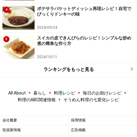
ポテサラパケットディッシュ再現レシピ！自宅で
4
びっくりドンキーの味
2024/09/24
スイカの皮できんぴらのレシピ！シンプルな炒め
5
煮の簡単な作り方
2024/10/11
ランキングをもっと見る
>
>
>
>
All About
暮らし
料理レシピ
毎日のお助けレシピ
>
料理のABC関連情報
そうめん料理の七変化レシピ
会社概要
採用情報
投資家情報
広告掲載